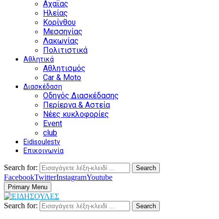
Αχαΐας
Ηλείας
Κορίνθου
Μεσσηνίας
Λακωνίας
Πολιτιστικά
Αθλητικά
Αθλητισμός
Car & Moto
Διασκέδαση
Οδηγός Διασκέδασης
Περίεργα & Αστεία
Νέες κυκλοφορίες
Event
club
Eidisoulestv
Επικοινωνία
Search for:
Search
Facebook
Twitter
Instagram
Youtube
Primary Menu
Search for:
Search