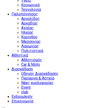
Υγεία
Κοινωνικά
Τεχνολογία
Πελοπόννησος
Αργολίδος
Αρκαδίας
Αχαΐας
Ηλείας
Κορίνθου
Μεσσηνίας
Λακωνίας
Πολιτιστικά
Αθλητικά
Αθλητισμός
Car & Moto
Διασκέδαση
Οδηγός Διασκέδασης
Περίεργα & Αστεία
Νέες κυκλοφορίες
Event
club
Eidisoulestv
Επικοινωνία