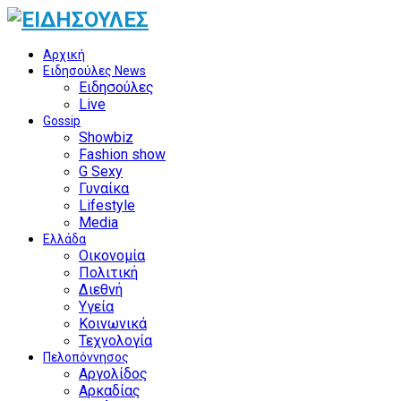
Αρχική
Ειδησούλες News
Ειδησούλες
Live
Gossip
Showbiz
Fashion show
G Sexy
Γυναίκα
Lifestyle
Media
Ελλάδα
Οικονομία
Πολιτική
Διεθνή
Υγεία
Κοινωνικά
Τεχνολογία
Πελοπόννησος
Αργολίδος
Αρκαδίας