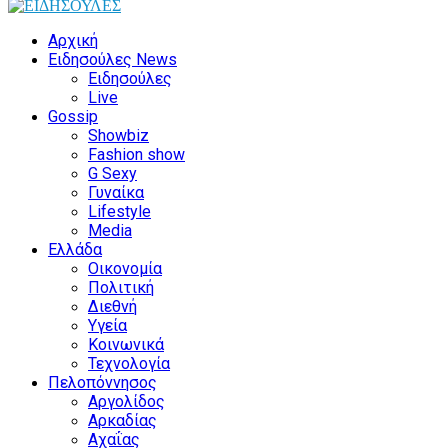
Αρχική
Ειδησούλες News
Ειδησούλες
Live
Gossip
Showbiz
Fashion show
G Sexy
Γυναίκα
Lifestyle
Media
Ελλάδα
Οικονομία
Πολιτική
Διεθνή
Υγεία
Κοινωνικά
Τεχνολογία
Πελοπόννησος
Αργολίδος
Αρκαδίας
Αχαΐας