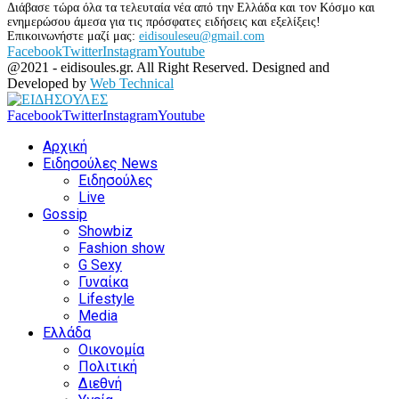
Διάβασε τώρα όλα τα τελευταία νέα από την Ελλάδα και τον Κόσμο και
ενημερώσου άμεσα για τις πρόσφατες ειδήσεις και εξελίξεις!
Επικοινωνήστε μαζί μας:
eidisouleseu@gmail.com
Facebook
Twitter
Instagram
Youtube
@2021 - eidisoules.gr. All Right Reserved. Designed and
Developed by
Web Technical
Facebook
Twitter
Instagram
Youtube
Αρχική
Ειδησούλες News
Ειδησούλες
Live
Gossip
Showbiz
Fashion show
G Sexy
Γυναίκα
Lifestyle
Media
Ελλάδα
Οικονομία
Πολιτική
Διεθνή