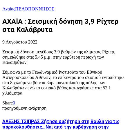
Αχαΐας
ΠΕΛΟΠΟΝΝΗΣΟΣ
ΑΧΑΪΑ : Σεισμική δόνηση 3,9 Ρίχτερ
στα Καλάβρυτα
9 Αυγούστου 2022
Σεισμική δόνηση μεγέθους 3,9 βαθμών της κλίμακας Ρίχτερ,
σημειώθηκε στις 5.45 μ.μ. στην ευρύτερη περιοχή των
Καλαβρύτων.
Σύμφωνα με το Γεωδυναμικό Ινστιτούτο του Εθνικού
Αστεροσκοπείου Αθηνών, το επίκεντρο του σεισμού εντοπίστηκε
στα 8 χιλιόμενα βόρεια βορειοανατολικά της πόλης των
Καλαβρύτων ενώ το εστιακό βάθος καταγράφηκε στα 52,1
χιλιόμετρα.
Share
0
προηγούμενη ανάρτηση
ΑΛΕΞΗΣ ΤΣΙΠΡΑΣ Ζήτησε συζήτηση στη Βουλή για τις
παρακολουθήσεις…Ναι από την κυβέρνηση στην