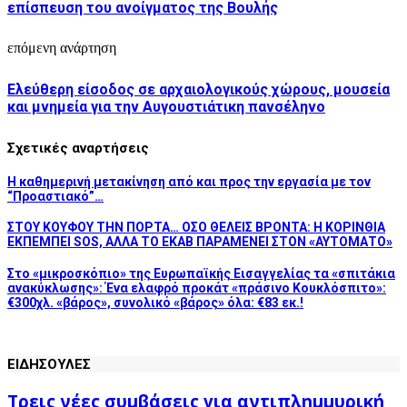
επίσπευση του ανοίγματος της Βουλής
επόμενη ανάρτηση
Ελεύθερη είσοδος σε αρχαιολογικούς χώρους, μουσεία
και μνημεία για την Αυγουστιάτικη πανσέληνο
Σχετικές αναρτήσεις
H καθημερινή μετακίνηση από και προς την εργασία με τον
“Προαστιακό”…
ΣΤΟΥ ΚΟΥΦΟΥ ΤΗΝ ΠΟΡΤΑ… ΟΣΟ ΘΕΛΕΙΣ ΒΡΟΝΤΑ: Η ΚΟΡΙΝΘΙΑ
ΕΚΠΕΜΠΕΙ SOS, ΑΛΛΑ ΤΟ ΕΚΑΒ ΠΑΡΑΜΕΝΕΙ ΣΤΟΝ «ΑΥΤΟΜΑΤΟ»
Στο «μικροσκόπιο» της Ευρωπαϊκής Εισαγγελίας τα «σπιτάκια
ανακύκλωσης»: Ένα ελαφρό προκάτ «πράσινο Κουκλόσπιτο»:
€300χλ. «βάρος», συνολικό «βάρος» όλα: €83 εκ.!
ΕΙΔΗΣΟΥΛΕΣ
Τρεις νέες συμβάσεις για αντιπλημμυρική