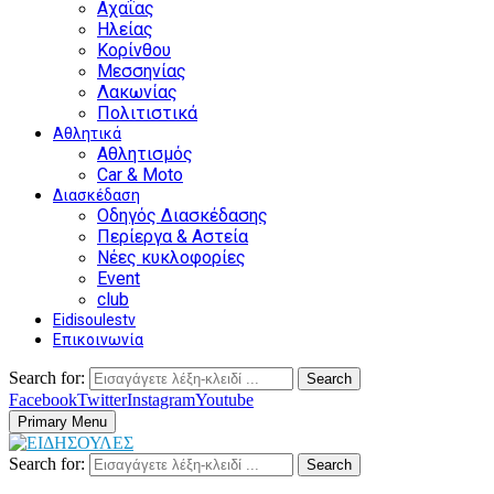
Αχαΐας
Ηλείας
Κορίνθου
Μεσσηνίας
Λακωνίας
Πολιτιστικά
Αθλητικά
Αθλητισμός
Car & Moto
Διασκέδαση
Οδηγός Διασκέδασης
Περίεργα & Αστεία
Νέες κυκλοφορίες
Event
club
Eidisoulestv
Επικοινωνία
Search for:
Search
Facebook
Twitter
Instagram
Youtube
Primary Menu
Search for:
Search