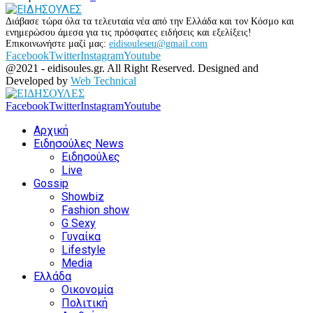
Διάβασε τώρα όλα τα τελευταία νέα από την Ελλάδα και τον Κόσμο και
ενημερώσου άμεσα για τις πρόσφατες ειδήσεις και εξελίξεις!
Επικοινωνήστε μαζί μας:
eidisouleseu@gmail.com
Facebook
Twitter
Instagram
Youtube
@2021 - eidisoules.gr. All Right Reserved. Designed and
Developed by
Web Technical
Facebook
Twitter
Instagram
Youtube
Αρχική
Ειδησούλες News
Ειδησούλες
Live
Gossip
Showbiz
Fashion show
G Sexy
Γυναίκα
Lifestyle
Media
Ελλάδα
Οικονομία
Πολιτική