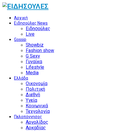
Αρχική
Ειδησούλες News
Ειδησούλες
Live
Gossip
Showbiz
Fashion show
G Sexy
Γυναίκα
Lifestyle
Media
Ελλάδα
Οικονομία
Πολιτική
Διεθνή
Υγεία
Κοινωνικά
Τεχνολογία
Πελοπόννησος
Αργολίδος
Αρκαδίας