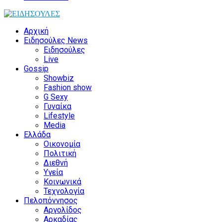
Αρχική
Ειδησούλες News
Ειδησούλες
Live
Gossip
Showbiz
Fashion show
G Sexy
Γυναίκα
Lifestyle
Media
Ελλάδα
Οικονομία
Πολιτική
Διεθνή
Υγεία
Κοινωνικά
Τεχνολογία
Πελοπόννησος
Αργολίδος
Αρκαδίας