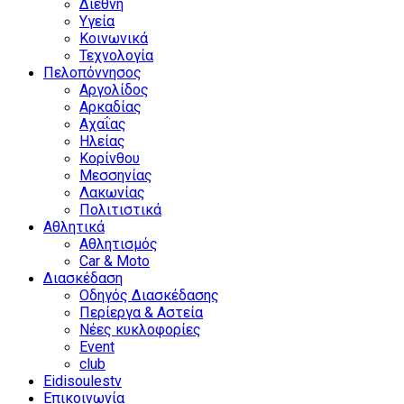
Διεθνή
Υγεία
Κοινωνικά
Τεχνολογία
Πελοπόννησος
Αργολίδος
Αρκαδίας
Αχαΐας
Ηλείας
Κορίνθου
Μεσσηνίας
Λακωνίας
Πολιτιστικά
Αθλητικά
Αθλητισμός
Car & Moto
Διασκέδαση
Οδηγός Διασκέδασης
Περίεργα & Αστεία
Νέες κυκλοφορίες
Event
club
Eidisoulestv
Επικοινωνία