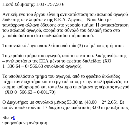
Ποσό Σύμβασης: 1.037.757,50 €
Αντικείμενο του έργου είναι η αντικατάσταση του παλαιού αγωγού
διάθεσης των λυμάτων της Ε.Ε.Λ. Άργους – Ναυπλίου με
ταυτόχρονη αλλαγή όδευσης στο χερσαίο τμήμα. Η αντικατάσταση
του παλαιού αγωγού, αφορά στο σύνολό του δηλαδή τόσο στο
χερσαίο όσο και στο υποθαλάσσιο τμήμα αυτού.
Το συνολικό έργο αποτελείται από τρία (3) επί μέρους τμήματα :
Το χερσαίο τμήμα του αγωγού, από το φρεάτιο τελικής ανύψωσης
– αντλιοστάσιο της ΕΕΛ μέχρι το φρεάτιο δικλείδας. (ΧΘ
1+336.64 – 0+566.63 συνολικού αγωγού).
Το υποθαλάσσιο τμήμα του αγωγού, από το φρεάτιο δικλείδας
μέχρι τον διαχυτήρα και το έργο πέρατος με την τυφλή φλάντζα, το
στόμιο καθαρισμού και τον πλωτήρα επισήμανσης πέρατος αγωγού
. (ΧΘ 0+566.63 – 0-001.70).
Ο Διαχυτήρας με συνολικό μήκος 53.30 m. (48.00 + 2* 2.65). Σε
αυτόν τοποθετούνται 17 διαχύτες με απόσταση 3.00 m μεταξύ τους
Share
0
προηγούμενη ανάρτηση