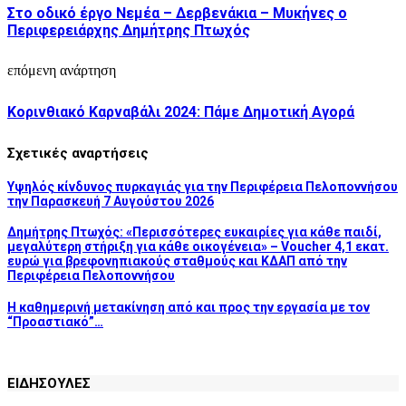
Στο οδικό έργο Νεμέα – Δερβενάκια – Μυκήνες ο
Περιφερειάρχης Δημήτρης Πτωχός
επόμενη ανάρτηση
Κορινθιακό Καρναβάλι 2024: Πάμε Δημοτική Αγορά
Σχετικές αναρτήσεις
Υψηλός κίνδυνος πυρκαγιάς για την Περιφέρεια Πελοποννήσου
την Παρασκευή 7 Αυγούστου 2026
Δημήτρης Πτωχός: «Περισσότερες ευκαιρίες για κάθε παιδί,
μεγαλύτερη στήριξη για κάθε οικογένεια» – Voucher 4,1 εκατ.
ευρώ για βρεφονηπιακούς σταθμούς και ΚΔΑΠ από την
Περιφέρεια Πελοποννήσου
H καθημερινή μετακίνηση από και προς την εργασία με τον
“Προαστιακό”…
ΕΙΔΗΣΟΥΛΕΣ