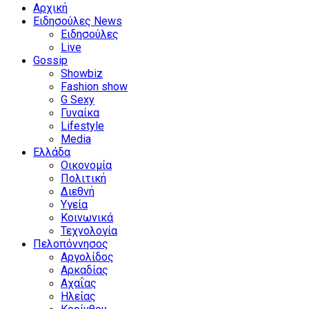
Αρχική
Ειδησούλες News
Ειδησούλες
Live
Gossip
Showbiz
Fashion show
G Sexy
Γυναίκα
Lifestyle
Media
Ελλάδα
Οικονομία
Πολιτική
Διεθνή
Υγεία
Κοινωνικά
Τεχνολογία
Πελοπόννησος
Αργολίδος
Αρκαδίας
Αχαΐας
Ηλείας