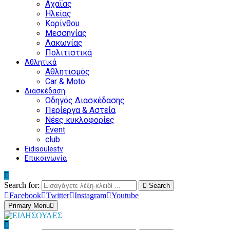
Αχαΐας
Ηλείας
Κορίνθου
Μεσσηνίας
Λακωνίας
Πολιτιστικά
Αθλητικά
Αθλητισμός
Car & Moto
Διασκέδαση
Οδηγός Διασκέδασης
Περίεργα & Αστεία
Νέες κυκλοφορίες
Event
club
Eidisoulestv
Επικοινωνία
Search for:
Search
Facebook
Twitter
Instagram
Youtube
Primary Menu