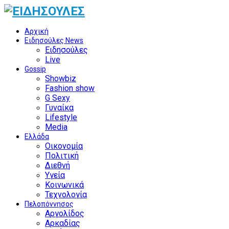
Αρχική
Ειδησούλες News
Ειδησούλες
Live
Gossip
Showbiz
Fashion show
G Sexy
Γυναίκα
Lifestyle
Media
Ελλάδα
Οικονομία
Πολιτική
Διεθνή
Υγεία
Κοινωνικά
Τεχνολογία
Πελοπόννησος
Αργολίδος
Αρκαδίας