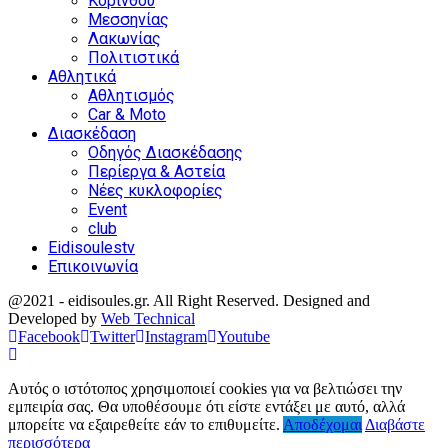
Κορίνθου
Μεσσηνίας
Λακωνίας
Πολιτιστικά
Αθλητικά
Αθλητισμός
Car & Moto
Διασκέδαση
Οδηγός Διασκέδασης
Περίεργα & Αστεία
Νέες κυκλοφορίες
Event
club
Eidisoulestv
Επικοινωνία
@2021 - eidisoules.gr. All Right Reserved. Designed and
Developed by
Web Technical
Facebook
Twitter
Instagram
Youtube
Αυτός ο ιστότοπος χρησιμοποιεί cookies για να βελτιώσει την
εμπειρία σας. Θα υποθέσουμε ότι είστε εντάξει με αυτό, αλλά
μπορείτε να εξαιρεθείτε εάν το επιθυμείτε.
Αποδέχομαι
Διαβάστε
περισσότερα