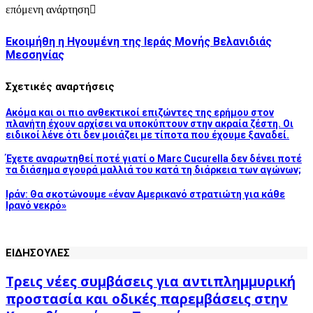
επόμενη ανάρτηση
Εκοιμήθη η Ηγουμένη της Ιεράς Μονής Βελανιδιάς
Μεσσηνίας
Σχετικές αναρτήσεις
Ακόμα και οι πιο ανθεκτικοί επιζώντες της ερήμου στον
πλανήτη έχουν αρχίσει να υποκύπτουν στην ακραία ζέστη. Οι
ειδικοί λένε ότι δεν μοιάζει με τίποτα που έχουμε ξαναδεί.
Έχετε αναρωτηθεί ποτέ γιατί ο Marc Cucurella δεν δένει ποτέ
τα διάσημα σγουρά μαλλιά του κατά τη διάρκεια των αγώνων;
Ιράν: Θα σκοτώνουμε «έναν Αμερικανό στρατιώτη για κάθε
Ιρανό νεκρό»
ΕΙΔΗΣΟΥΛΕΣ
Τρεις νέες συμβάσεις για αντιπλημμυρική
προστασία και οδικές παρεμβάσεις στην