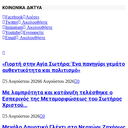
ΚΟΙΝΩΝΙΚΑ ΔΙΚΤΥΑ
Facebook
Αρέσει
Twitter
Ακολουθήστε
Instagram
Ακολουθήστε
Youtube
Εγγραφείτε
Email
Ακολουθήστε
«Γιορτή στην Αγία Σωτήρα: Ένα πανηγύρι γεμάτο
αυθεντικότητα και πολιτισμό»
5 Αυγούστου 2026
6 Αυγούστου 2026
0
Με λαμπρότητα και κατάνυξη τελέσθηκε ο
Εσπερινός της Μεταμορφώσεως του Σωτήρος
Χριστού...
5 Αυγούστου 2026
0
Μεγάλο Δημοτικό Γλέντι στο Νεοχώρι Ζαχάρως