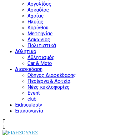
Αργολίδος
Αρκαδίας
Αχαΐας
Ηλείας
Κορίνθου
Μεσσηνίας
Λακωνίας
Πολιτιστικά
Αθλητικά
Αθλητισμός
Car & Moto
Διασκέδαση
Οδηγός Διασκέδασης
Περίεργα & Αστεία
Νέες κυκλοφορίες
Event
club
Eidisoulestv
Επικοινωνία