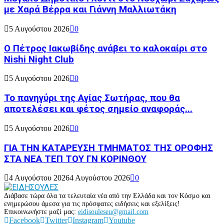
με Χαρά Βέρρα και Γιάννη Μαλλιωτάκη
5 Αυγούστου 2026
0
Ο Πέτρος Ιακωβίδης ανάβει το καλοκαίρι στο
Nishi Night Club
5 Αυγούστου 2026
0
Το πανηγύρι της Αγίας Σωτήρας, που θα
αποτελέσει και φέτος σημείο αναφοράς...
5 Αυγούστου 2026
0
ΓΙΑ ΤΗΝ ΚΑΤΑΡΕΥΣΗ ΤΜΗΜΑΤΟΣ ΤΗΣ ΟΡΟΦΗΣ
ΣΤΑ ΝΕΑ ΤΕΠ ΤΟΥ ΓΝ ΚΟΡΙΝΘΟΥ
4 Αυγούστου 2026
4 Αυγούστου 2026
0
Διάβασε τώρα όλα τα τελευταία νέα από την Ελλάδα και τον Κόσμο και
ενημερώσου άμεσα για τις πρόσφατες ειδήσεις και εξελίξεις!
Επικοινωνήστε μαζί μας:
eidisouleseu@gmail.com
Facebook
Twitter
Instagram
Youtube