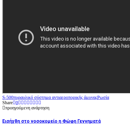
S-500
πυραυλικό σύστημα αντιαεροπορικής άμυνας
Ρωσία
Share
0
προηγούμενη ανάρτηση
Eισήχθη στο νοσοκομείο η Φώφη Γεννηματά