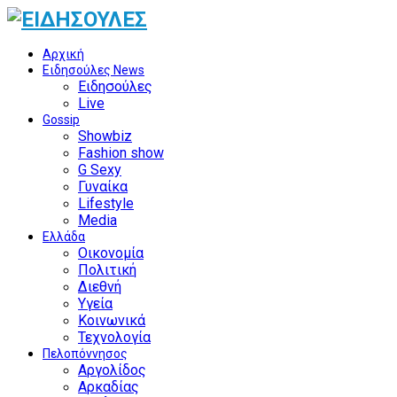
Αρχική
Ειδησούλες News
Ειδησούλες
Live
Gossip
Showbiz
Fashion show
G Sexy
Γυναίκα
Lifestyle
Media
Ελλάδα
Οικονομία
Πολιτική
Διεθνή
Υγεία
Κοινωνικά
Τεχνολογία
Πελοπόννησος
Αργολίδος
Αρκαδίας