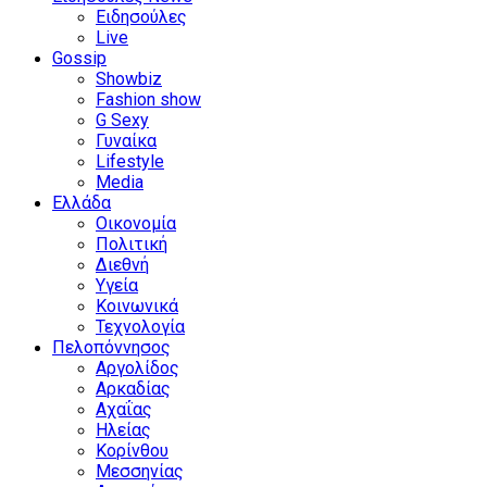
Ειδησούλες
Live
Gossip
Showbiz
Fashion show
G Sexy
Γυναίκα
Lifestyle
Media
Ελλάδα
Οικονομία
Πολιτική
Διεθνή
Υγεία
Κοινωνικά
Τεχνολογία
Πελοπόννησος
Αργολίδος
Αρκαδίας
Αχαΐας
Ηλείας
Κορίνθου
Μεσσηνίας