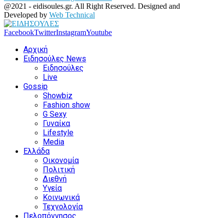
@2021 - eidisoules.gr. All Right Reserved. Designed and
Developed by
Web Technical
Facebook
Twitter
Instagram
Youtube
Αρχική
Ειδησούλες News
Ειδησούλες
Live
Gossip
Showbiz
Fashion show
G Sexy
Γυναίκα
Lifestyle
Media
Ελλάδα
Οικονομία
Πολιτική
Διεθνή
Υγεία
Κοινωνικά
Τεχνολογία
Πελοπόννησος