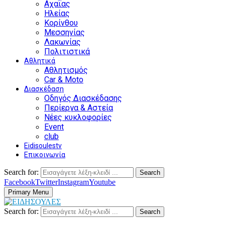
Αχαΐας
Ηλείας
Κορίνθου
Μεσσηνίας
Λακωνίας
Πολιτιστικά
Αθλητικά
Αθλητισμός
Car & Moto
Διασκέδαση
Οδηγός Διασκέδασης
Περίεργα & Αστεία
Νέες κυκλοφορίες
Event
club
Eidisoulestv
Επικοινωνία
Search for:
Search
Facebook
Twitter
Instagram
Youtube
Primary Menu
Search for:
Search