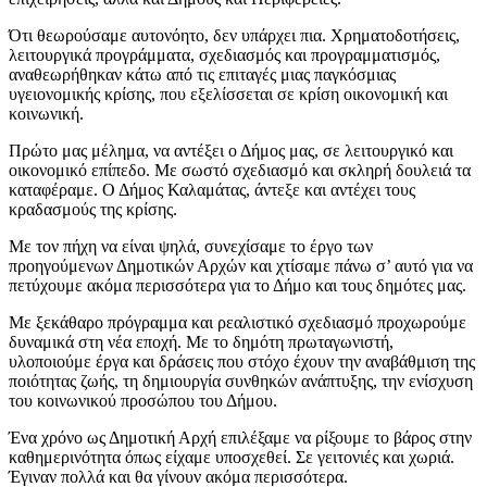
Ότι θεωρούσαμε αυτονόητο, δεν υπάρχει πια. Χρηματοδοτήσεις,
λειτουργικά προγράμματα, σχεδιασμός και προγραμματισμός,
αναθεωρήθηκαν κάτω από τις επιταγές μιας παγκόσμιας
υγειονομικής κρίσης, που εξελίσσεται σε κρίση οικονομική και
κοινωνική.
Πρώτο μας μέλημα, να αντέξει ο Δήμος μας, σε λειτουργικό και
οικονομικό επίπεδο. Με σωστό σχεδιασμό και σκληρή δουλειά τα
καταφέραμε. Ο Δήμος Καλαμάτας, άντεξε και αντέχει τους
κραδασμούς της κρίσης.
Με τον πήχη να είναι ψηλά, συνεχίσαμε το έργο των
προηγούμενων Δημοτικών Αρχών και χτίσαμε πάνω σ’ αυτό για να
πετύχουμε ακόμα περισσότερα για το Δήμο και τους δημότες μας.
Με ξεκάθαρο πρόγραμμα και ρεαλιστικό σχεδιασμό προχωρούμε
δυναμικά στη νέα εποχή. Με το δημότη πρωταγωνιστή,
υλοποιούμε έργα και δράσεις που στόχο έχουν την αναβάθμιση της
ποιότητας ζωής, τη δημιουργία συνθηκών ανάπτυξης, την ενίσχυση
του κοινωνικού προσώπου του Δήμου.
Ένα χρόνο ως Δημοτική Αρχή επιλέξαμε να ρίξουμε το βάρος στην
καθημερινότητα όπως είχαμε υποσχεθεί. Σε γειτονιές και χωριά.
Έγιναν πολλά και θα γίνουν ακόμα περισσότερα.