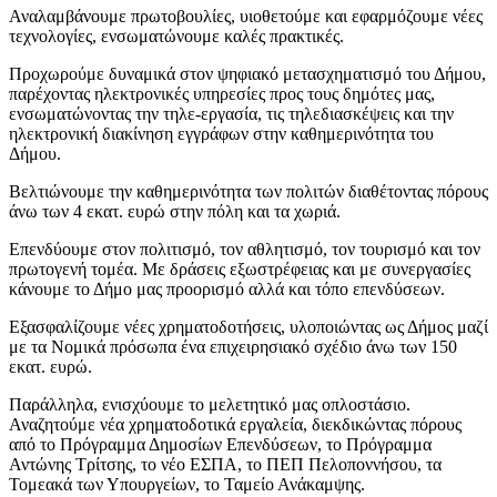
Αναλαμβάνουμε πρωτοβουλίες, υιοθετούμε και εφαρμόζουμε νέες
τεχνολογίες, ενσωματώνουμε καλές πρακτικές.
Προχωρούμε δυναμικά στον ψηφιακό μετασχηματισμό του Δήμου,
παρέχοντας ηλεκτρονικές υπηρεσίες προς τους δημότες μας,
ενσωματώνοντας την τηλε-εργασία, τις τηλεδιασκέψεις και την
ηλεκτρονική διακίνηση εγγράφων στην καθημερινότητα του
Δήμου.
Βελτιώνουμε την καθημερινότητα των πολιτών διαθέτοντας πόρους
άνω των 4 εκατ. ευρώ στην πόλη και τα χωριά.
Επενδύουμε στον πολιτισμό, τον αθλητισμό, τον τουρισμό και τον
πρωτογενή τομέα. Με δράσεις εξωστρέφειας και με συνεργασίες
κάνουμε το Δήμο μας προορισμό αλλά και τόπο επενδύσεων.
Εξασφαλίζουμε νέες χρηματοδοτήσεις, υλοποιώντας ως Δήμος μαζί
με τα Νομικά πρόσωπα ένα επιχειρησιακό σχέδιο άνω των 150
εκατ. ευρώ.
Παράλληλα, ενισχύουμε το μελετητικό μας οπλοστάσιο.
Αναζητούμε νέα χρηματοδοτικά εργαλεία, διεκδικώντας πόρους
από το Πρόγραμμα Δημοσίων Επενδύσεων, το Πρόγραμμα
Αντώνης Τρίτσης, το νέο ΕΣΠΑ, το ΠΕΠ Πελοποννήσου, τα
Τομεακά των Υπουργείων, το Ταμείο Ανάκαμψης.