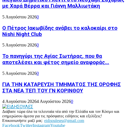
με Χαρά Βέρρα και Γιάννη Μαλλιωτάκη
5 Αυγούστου 2026
0
Ο Πέτρος Ιακωβίδης ανάβει το καλοκαίρι στο
Nishi Night Club
5 Αυγούστου 2026
0
Το πανηγύρι της Αγίας Σωτήρας, που θα
αποτελέσει και φέτος σημείο αναφοράς...
5 Αυγούστου 2026
0
ΓΙΑ ΤΗΝ ΚΑΤΑΡΕΥΣΗ ΤΜΗΜΑΤΟΣ ΤΗΣ ΟΡΟΦΗΣ
ΣΤΑ ΝΕΑ ΤΕΠ ΤΟΥ ΓΝ ΚΟΡΙΝΘΟΥ
4 Αυγούστου 2026
4 Αυγούστου 2026
0
Διάβασε τώρα όλα τα τελευταία νέα από την Ελλάδα και τον Κόσμο και
ενημερώσου άμεσα για τις πρόσφατες ειδήσεις και εξελίξεις!
Επικοινωνήστε μαζί μας:
eidisouleseu@gmail.com
Facebook
Twitter
Instagram
Youtube