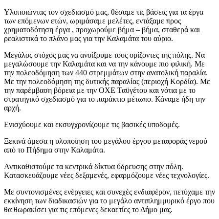
Υλοποιώντας τον σχεδιασμό μας, θέσαμε τις βάσεις για τα έργα
των επόμενων ετών, ωριμάσαμε μελέτες, εντάξαμε προς
χρηματοδότηση έργα , προχωρούμε βήμα – βήμα, σταθερά και
ρεαλιστικά το πλάνο μας για την Καλαμάτα του αύριο.
Μεγάλος στόχος μας να ανοίξουμε τους ορίζοντες της πόλης. Να
μεγαλώσουμε την Καλαμάτα και να την κάνουμε πιο φιλική. Με
την πολεοδόμηση των 440 στρεμμάτων στην ανατολική παραλία.
Με την πολεοδόμηση της δυτικής παραλίας (περιοχή Κορδία). Με
την παρέμβαση βόρεια με την ΟΧΕ Ταϋγέτου και νότια με το
στρατηγικό σχεδιασμό για το παράκτιο μέτωπο. Κάναμε ήδη την
αρχή.
Ενισχύουμε και εκσυγχρονίζουμε τις βασικές υποδομές.
Ξεκινά άμεσα η υλοποίηση του μεγάλου έργου μεταφοράς νερού
από το Πήδημα στην Καλαμάτα.
Αντικαθιστούμε τα κεντρικά δίκτυα ύδρευσης στην πόλη.
Κατασκευάζουμε νέες δεξαμενές, εφαρμόζουμε νέες τεχνολογίες.
Με συντονισμένες ενέργειες και συνεχές ενδιαφέρον, πετύχαμε την
εκκίνηση των διαδικασιών για το μεγάλο αντιπλημμυρικό έργο που
θα θωρακίσει για τις επόμενες δεκαετίες το Δήμο μας.