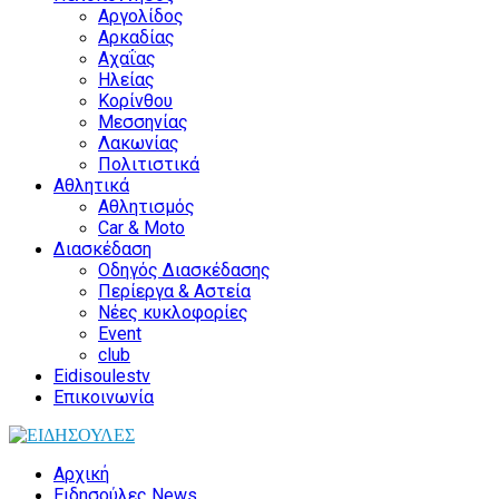
Αργολίδος
Αρκαδίας
Αχαΐας
Ηλείας
Κορίνθου
Μεσσηνίας
Λακωνίας
Πολιτιστικά
Αθλητικά
Αθλητισμός
Car & Moto
Διασκέδαση
Οδηγός Διασκέδασης
Περίεργα & Αστεία
Νέες κυκλοφορίες
Event
club
Eidisoulestv
Επικοινωνία
Αρχική
Ειδησούλες News