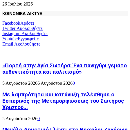
26 Ιουλίου 2026
ΚΟΙΝΩΝΙΚΑ ΔΙΚΤΥΑ
Facebook
Αρέσει
Twitter
Ακολουθήστε
Instagram
Ακολουθήστε
Youtube
Εγγραφείτε
Email
Ακολουθήστε
«Γιορτή στην Αγία Σωτήρα: Ένα πανηγύρι γεμάτο
αυθεντικότητα και πολιτισμό»
5 Αυγούστου 2026
6 Αυγούστου 2026
0
Με λαμπρότητα και κατάνυξη τελέσθηκε ο
Εσπερινός της Μεταμορφώσεως του Σωτήρος
Χριστού...
5 Αυγούστου 2026
0
Μεγάλο Δημοτικό Γλέντι στο Νεοχώρι Ζαχάρως