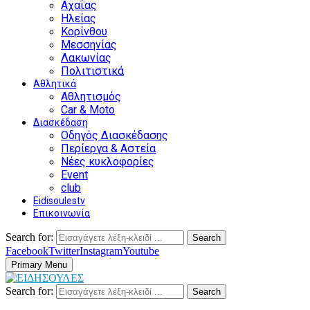
Αχαΐας
Ηλείας
Κορίνθου
Μεσσηνίας
Λακωνίας
Πολιτιστικά
Αθλητικά
Αθλητισμός
Car & Moto
Διασκέδαση
Οδηγός Διασκέδασης
Περίεργα & Αστεία
Νέες κυκλοφορίες
Event
club
Eidisoulestv
Επικοινωνία
Search for:
Search
Facebook
Twitter
Instagram
Youtube
Primary Menu
Search for:
Search