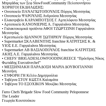
Μπριγάδας των Σεφ SlowFoodCommunity Πελοποννήσου
ΧΟΡΗΓΟΙ ΕΚΔΗΛΩΣΗΣ:
• Οινοποιείο ΠΑΝΑΓΙΩΤΟΠΟΥΛΟΣ Πύργος Μεσσηνίας
• Οινοποιείο ΨΑΡΟΥΛΗΣ Ανδρούσα Μεσσηνίας
• Ελαιοτριβείο ΚΑΡΑΜΠΟΤΣΟΣ Γ. Αμπελόφυτο Μεσσηνίας
• Αρτοποιείο ΚΑΝΟΝΙΕΡΗΣ Α. Γαργαλιάνοι Μεσσηνίας
• Γαλακτοκομικά προϊόντα ΑΦΟΙ ΤΖΩΡΤΖΙΝΗ Γαργαλιάνοι
Μεσσηνίας
• Κρεοπωλείο ΙΩΑΝΝΟΥ ΣΩΤΗΡΙΟΥ Πύργος Μεσσηνίας
• Supermarket ΣΚΛΑΒΕΝΙΤΗΣ franchise ΚΑΤΡΙΤΣΗΣ Κ. &
ΥΙΟΣ Ε.Ε. Γαργαλιάνοι Μεσσηνίας
• Supermarket ΑΒ ΒΑΣΙΛΟΠΟΥΛΟΣ franchise ΚΑΤΡΙΤΣΗΣ
ΑΚΗΣ Α.Ε. Γαργαλιάνοι Μεσσηνίας
• CHEFS’ BRIGADESLOWFOODINGREECE “Πρόεδρος Νίκος
Φωτιάδης Executivechef”
• ΜΕΣΣΗΝΙΑΚΗ ΠΑΡΑΔΟΣΗ ΜΑΡΙΑ ΔΟΥΒΟΓΙΑΝΝΗ
Μεσσήνη
• ΕΥΦΟΡΗ ΓΗ Κέλλυ Δημητρούλια
• Ταβέρνα ΣΤΟΥ ΚΩΣΤΑ Καλαμάτα
• Ταβέρνα ΤΟ ΕΞΟΧΙΚΟΝ Μουζάκι Μεσσηνίας
Γιατο Chefs΄Brigade Slow Food Community Peloponnese
The Leader
Γεωργία Κουτσούκου