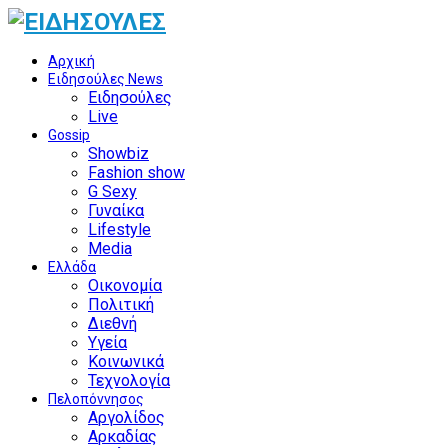
Αρχική
Ειδησούλες News
Ειδησούλες
Live
Gossip
Showbiz
Fashion show
G Sexy
Γυναίκα
Lifestyle
Media
Ελλάδα
Οικονομία
Πολιτική
Διεθνή
Υγεία
Κοινωνικά
Τεχνολογία
Πελοπόννησος
Αργολίδος
Αρκαδίας