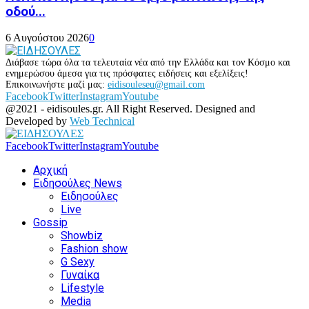
οδού...
6 Αυγούστου 2026
0
Διάβασε τώρα όλα τα τελευταία νέα από την Ελλάδα και τον Κόσμο και
ενημερώσου άμεσα για τις πρόσφατες ειδήσεις και εξελίξεις!
Επικοινωνήστε μαζί μας:
eidisouleseu@gmail.com
Facebook
Twitter
Instagram
Youtube
@2021 - eidisoules.gr. All Right Reserved. Designed and
Developed by
Web Technical
Facebook
Twitter
Instagram
Youtube
Αρχική
Ειδησούλες News
Ειδησούλες
Live
Gossip
Showbiz
Fashion show
G Sexy
Γυναίκα
Lifestyle
Media