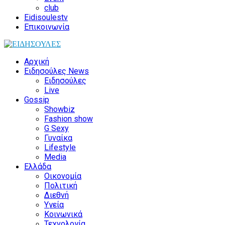
club
Eidisoulestv
Επικοινωνία
Αρχική
Ειδησούλες News
Ειδησούλες
Live
Gossip
Showbiz
Fashion show
G Sexy
Γυναίκα
Lifestyle
Media
Ελλάδα
Οικονομία
Πολιτική
Διεθνή
Υγεία
Κοινωνικά
Τεχνολογία