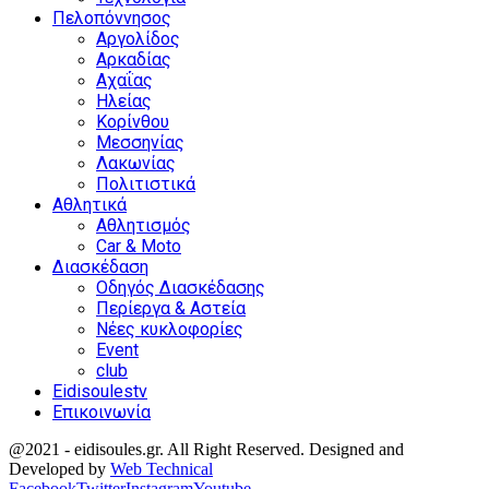
Πελοπόννησος
Αργολίδος
Αρκαδίας
Αχαΐας
Ηλείας
Κορίνθου
Μεσσηνίας
Λακωνίας
Πολιτιστικά
Αθλητικά
Αθλητισμός
Car & Moto
Διασκέδαση
Οδηγός Διασκέδασης
Περίεργα & Αστεία
Νέες κυκλοφορίες
Event
club
Eidisoulestv
Επικοινωνία
@2021 - eidisoules.gr. All Right Reserved. Designed and
Developed by
Web Technical
Facebook
Twitter
Instagram
Youtube