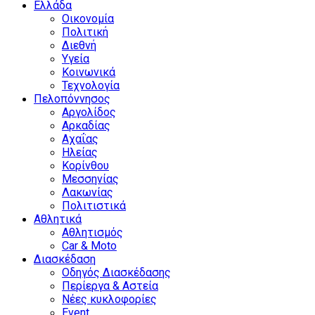
Ελλάδα
Οικονομία
Πολιτική
Διεθνή
Υγεία
Κοινωνικά
Τεχνολογία
Πελοπόννησος
Αργολίδος
Αρκαδίας
Αχαΐας
Ηλείας
Κορίνθου
Μεσσηνίας
Λακωνίας
Πολιτιστικά
Αθλητικά
Αθλητισμός
Car & Moto
Διασκέδαση
Οδηγός Διασκέδασης
Περίεργα & Αστεία
Νέες κυκλοφορίες
Event