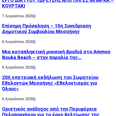
ΕΡΓΟ ΔΙΚΤΥΟΥ ΥΔΡΕΥΣΗΣ ΑΠΟ ΠΗΓΕΣ ΜΠΑΡΚΑ –
ΚΟΥΡΤΑΚΙ
7 Αυγούστου 2026
0
Επίσημη Πρόσκληση – 15η Συνεδρίαση
Δημοτικού Συμβουλίου Μεσσήνης
6 Αυγούστου 2026
0
Μια καταπληκτική μουσική βραδιά στο Ammos
Bouka Beach – στην παραλία της...
6 Αυγούστου 2026
0
20ή επετειακή εκδήλωση του Σωματείου
Εθελοντών Μεσσήνης «Εθελοντισμός για
Όλους»
6 Αυγούστου 2026
0
Οριστικός ανάδοχος από την Περιφέρεια
Πελοποννήσου για το έργο βελτίωσης της