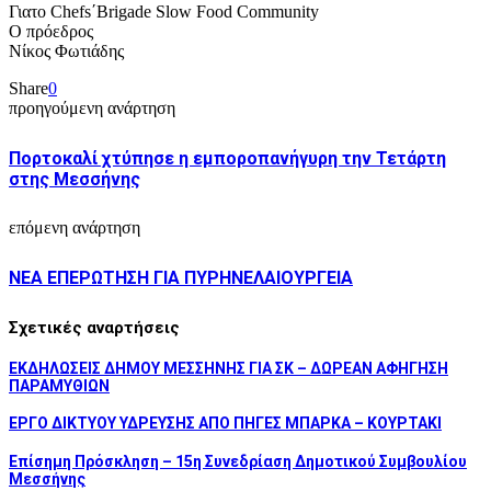
Γιατο Chefs΄Brigade Slow Food Community
Ο πρόεδρος
Νίκος Φωτιάδης
Share
0
προηγούμενη ανάρτηση
Πορτοκαλί χτύπησε η εμποροπανήγυρη την Τετάρτη
στης Μεσσήνης
επόμενη ανάρτηση
ΝΕΑ ΕΠΕΡΩΤΗΣΗ ΓΙΑ ΠΥΡΗΝΕΛΑΙΟΥΡΓΕΙΑ
Σχετικές αναρτήσεις
ΕΚΔΗΛΩΣΕΙΣ ΔΗΜΟΥ ΜΕΣΣΗΝΗΣ ΓΙΑ ΣΚ – ΔΩΡΕΑΝ ΑΦΗΓΗΣΗ
ΠΑΡΑΜΥΘΙΩΝ
ΕΡΓΟ ΔΙΚΤΥΟΥ ΥΔΡΕΥΣΗΣ ΑΠΟ ΠΗΓΕΣ ΜΠΑΡΚΑ – ΚΟΥΡΤΑΚΙ
Επίσημη Πρόσκληση – 15η Συνεδρίαση Δημοτικού Συμβουλίου
Μεσσήνης