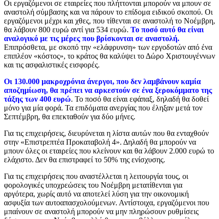
Οι εργαζόμενοι σε εταιρείες που πλήττονται μπορούν να μπουν σε
αναστολή σύμβασης και να πάρουν το επίδομα ειδικού σκοπού. Οι
εργαζόμενοι μέχρι και χθες, που τίθενται σε αναστολή το Νοέμβρη,
θα λάβουν 800 ευρώ αντί για 534 ευρώ.
Το ποσό αυτό θα είναι
αναλογικό με τις μέρες που βρίσκονται σε αναστολή.
Επιπρόσθετα, με σκοπό την «ελάφρυνση» των εργοδοτών από ένα
επιπλέον «κόστος», το κράτος θα καλύψει το Δώρο Χριστουγέννων
και τις ασφαλιστικές εισφορές.
Οι 130.000 μακροχρόνια άνεργοι, που δεν λαμβάνουν καμία
αποζημίωση, θα πρέπει να αρκεστούν σε ένα ξεροκόμματο της
τάξης των 400 ευρώ
. Το ποσό θα είναι εφάπαξ, δηλαδή θα δοθεί
μόνο για μία φορά. Τα επιδόματα ανεργίας που έληξαν μετά τον
Σεπτέμβρη, θα επεκταθούν για δύο μήνες.
Για τις επιχειρήσεις, διευρύνεται η λίστα αυτών που θα ενταχθούν
στην «Επιστρεπτέα Προκαταβολή 4». Δηλαδή θα μπορούν να
μπουν όλες οι εταιρείες που κλείνουν και θα λάβουν 2.000 ευρώ το
ελάχιστο. Δεν θα επιστραφεί το 50% της ενίσχυσης.
Για τις επιχειρήσεις που αναστέλλεται η λειτουργία τους, οι
φορολογικές υποχρεώσεις του Νοέμβρη μετατίθενται για
αργότερα, χωρίς αυτό να αποτελεί λύση για την οικονομική
ασφυξία των αυτοαπασχολούμενων. Αντίστοιχα, εργαζόμενοι που
μπαίνουν σε αναστολή μπορούν να μην πληρώσουν ρυθμίσεις