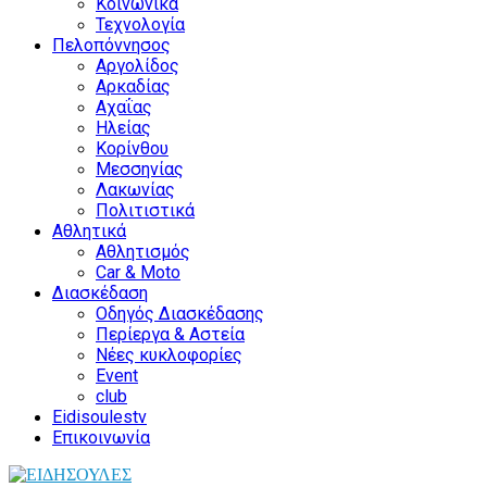
Κοινωνικά
Τεχνολογία
Πελοπόννησος
Αργολίδος
Αρκαδίας
Αχαΐας
Ηλείας
Κορίνθου
Μεσσηνίας
Λακωνίας
Πολιτιστικά
Αθλητικά
Αθλητισμός
Car & Moto
Διασκέδαση
Οδηγός Διασκέδασης
Περίεργα & Αστεία
Νέες κυκλοφορίες
Event
club
Eidisoulestv
Επικοινωνία