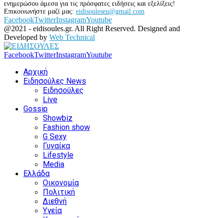
ενημερώσου άμεσα για τις πρόσφατες ειδήσεις και εξελίξεις!
Επικοινωνήστε μαζί μας:
eidisouleseu@gmail.com
Facebook
Twitter
Instagram
Youtube
@2021 - eidisoules.gr. All Right Reserved. Designed and
Developed by
Web Technical
Facebook
Twitter
Instagram
Youtube
Αρχική
Ειδησούλες News
Ειδησούλες
Live
Gossip
Showbiz
Fashion show
G Sexy
Γυναίκα
Lifestyle
Media
Ελλάδα
Οικονομία
Πολιτική
Διεθνή
Υγεία