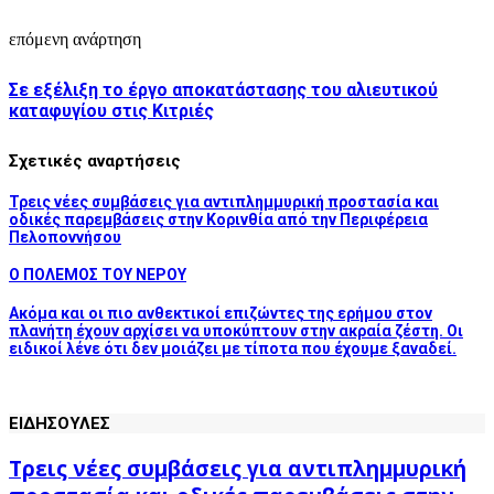
επόμενη ανάρτηση
Σε εξέλιξη το έργο αποκατάστασης του αλιευτικού
καταφυγίου στις Κιτριές
Σχετικές αναρτήσεις
Τρεις νέες συμβάσεις για αντιπλημμυρική προστασία και
οδικές παρεμβάσεις στην Κορινθία από την Περιφέρεια
Πελοποννήσου
Ο ΠΟΛΕΜΟΣ ΤΟΥ ΝΕΡΟΥ
Ακόμα και οι πιο ανθεκτικοί επιζώντες της ερήμου στον
πλανήτη έχουν αρχίσει να υποκύπτουν στην ακραία ζέστη. Οι
ειδικοί λένε ότι δεν μοιάζει με τίποτα που έχουμε ξαναδεί.
ΕΙΔΗΣΟΥΛΕΣ
Τρεις νέες συμβάσεις για αντιπλημμυρική