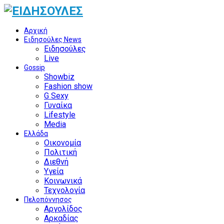
Αρχική
Ειδησούλες News
Ειδησούλες
Live
Gossip
Showbiz
Fashion show
G Sexy
Γυναίκα
Lifestyle
Media
Ελλάδα
Οικονομία
Πολιτική
Διεθνή
Υγεία
Κοινωνικά
Τεχνολογία
Πελοπόννησος
Αργολίδος
Αρκαδίας