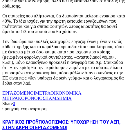
δόσεων για τον Νοέμβρη, αλλά θα τις καταβάλλουν στο τέλος της
ρύθμισης.
Οι εταιρείες που πλήττονται, θα δικαιούνται μείωση ενοικίου κατά
40%. Το ίδιο ισχύει για την πρώτη κατοικία εργαζομένων που
πλήττονται και για σπίτια φοιτητών. Στους ιδιοκτήτες θα δοθεί
άμεσα το 1/3 του ποσού που θα χάσουν.
Την ίδια ώρα που πολλές κατηγορίες εργαζομένων μένουν εκτός
κάθε στήριξης και το κεφάλαιο πριμοδοτείται ποικιλότροπα, τόσο
με έκτακτα μέτρα όσο και με αυτά που ίσχυαν προ κρίσης
(μειωμένοι φορολογικοί συντελεστές, «αναπτυξιακοί νόμοι»,
κ.λπ.), μόνο κλαυσίγελο προκαλεί η αναφορά του Χρ. Σταϊκούρα
ότι «την κρίση θα την περάσουμε ενωμένοι με το κόστος δίκαια
μοιρασμένο στην οικονομία», πόσο μάλλον όταν ο κανόνας στην
ΕΕ είναι πως «δεν υπάρχει δωρεάν γεύμα» και ο λογαριασμός θα
έρθει στον λαό.
ΕΡΓΑΖΟΜΕΝΟΙ
ΜΕΤΡΑ
ΟΙΚΟΝΟΜΙΚΑ
ΜΕΤΡΑΚΟΡΟΝΟΪΟΣ
ΠΑΜΔΗΜΙΑ
Share
0
προηγούμενη ανάρτηση
ΚΡΑΤΙΚΟΣ ΠΡΟΫΠΟΛΟΓΙΣΜΟΣ: ΥΠΟΧΩΡΗΣΗ ΤΟΥ ΑΕΠ,
ΣΤΗΝ ΑΚΡΗ ΟΙ ΕΡΓΑΖΟΜΕΝΟΙ