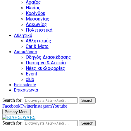
Αχαΐας
Ηλείας
Κορίνθου
Μεσσηνίας
Λακωνίας
Πολιτιστικά
Αθλητικά
Αθλητισμός
Car & Moto
Διασκέδαση
Οδηγός Διασκέδασης
Περίεργα & Αστεία
Νέες κυκλοφορίες
Event
club
Eidisoulestv
Επικοινωνία
Search for:
Search
Facebook
Twitter
Instagram
Youtube
Primary Menu
Search for:
Search