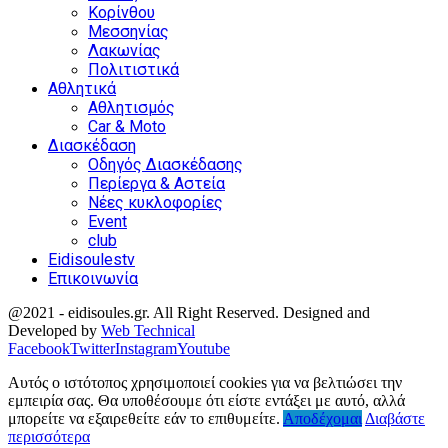
Κορίνθου
Μεσσηνίας
Λακωνίας
Πολιτιστικά
Αθλητικά
Αθλητισμός
Car & Moto
Διασκέδαση
Οδηγός Διασκέδασης
Περίεργα & Αστεία
Νέες κυκλοφορίες
Event
club
Eidisoulestv
Επικοινωνία
@2021 - eidisoules.gr. All Right Reserved. Designed and
Developed by
Web Technical
Facebook
Twitter
Instagram
Youtube
Αυτός ο ιστότοπος χρησιμοποιεί cookies για να βελτιώσει την
εμπειρία σας. Θα υποθέσουμε ότι είστε εντάξει με αυτό, αλλά
μπορείτε να εξαιρεθείτε εάν το επιθυμείτε.
Αποδέχομαι
Διαβάστε
περισσότερα