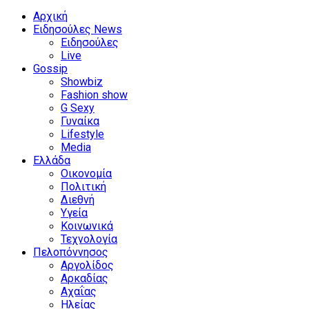
Αρχική
Ειδησούλες News
Ειδησούλες
Live
Gossip
Showbiz
Fashion show
G Sexy
Γυναίκα
Lifestyle
Media
Ελλάδα
Οικονομία
Πολιτική
Διεθνή
Υγεία
Κοινωνικά
Τεχνολογία
Πελοπόννησος
Αργολίδος
Αρκαδίας
Αχαΐας
Ηλείας