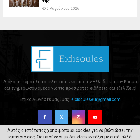
της...
6 Αυγούστου 2026
Διάβασε τώρα όλα τα τελευταία νέα από την Ελλάδα και τον Κόσμο
και ενημερώσου άμεσα για τις πρόσφατες ειδήσεις και εξελίξεις!
Επικοινωνήστε μαζί μας:
eidisouleseu@gmail.com
Αυτός ο ιστότοπος χρησιμοποιεί cookies για να βελτιώσει την
εμπειρία σας. Θα υποθέσουμε ότι είστε εντάξει με αυτό, αλλά