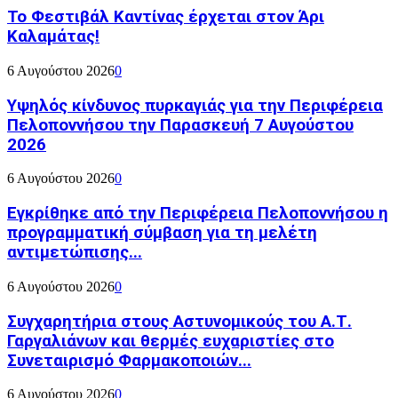
Το Φεστιβάλ Καντίνας έρχεται στον Άρι
Καλαμάτας!
6 Αυγούστου 2026
0
Υψηλός κίνδυνος πυρκαγιάς για την Περιφέρεια
Πελοποννήσου την Παρασκευή 7 Αυγούστου
2026
6 Αυγούστου 2026
0
Εγκρίθηκε από την Περιφέρεια Πελοποννήσου η
προγραμματική σύμβαση για τη μελέτη
αντιμετώπισης...
6 Αυγούστου 2026
0
Συγχαρητήρια στους Αστυνομικούς του Α.Τ.
Γαργαλιάνων και θερμές ευχαριστίες στο
Συνεταιρισμό Φαρμακοποιών...
6 Αυγούστου 2026
0