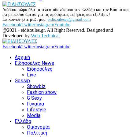
Διάβασε τώρα όλα τα τελευταία νέα από την Ελλάδα και τον Κόσμο και
ενημερώσου άμεσα για τις πρόσφατες ειδήσεις και εξελίξεις!
Επικοινωνήστε μαζί μας:
eidisouleseu@gmail.com
Facebook
Twitter
Instagram
Youtube
@2021 - eidisoules.gr. All Right Reserved. Designed and
Developed by
Web Technical
Facebook
Twitter
Instagram
Youtube
Αρχική
Ειδησούλες News
Ειδησούλες
Live
Gossip
Showbiz
Fashion show
G Sexy
Γυναίκα
Lifestyle
Media
Ελλάδα
Οικονομία
Πολιτική