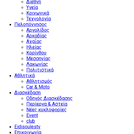
Διεθνή
Υγεία
Κοινωνικά
Τεχνολογία
Πελοπόννησος
Αργολίδος
Αρκαδίας
Αχαΐας
Ηλείας
Κορίνθου
Μεσσηνίας
Λακωνίας
Πολιτιστικά
Αθλητικά
Αθλητισμός
Car & Moto
Διασκέδαση
Οδηγός Διασκέδασης
Περίεργα & Αστεία
Νέες κυκλοφορίες
Event
club
Eidisoulestv
Επικοινωνία