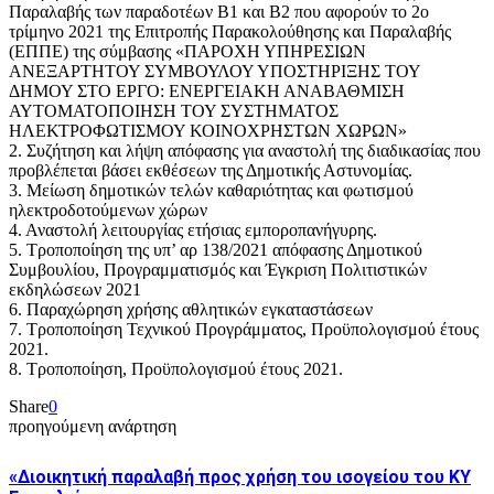
Παραλαβής των παραδοτέων Β1 και Β2 που αφορούν το 2ο
τρίμηνο 2021 της Επιτροπής Παρακολούθησης και Παραλαβής
(ΕΠΠΕ) της σύμβασης «ΠΑΡΟΧΗ ΥΠΗΡΕΣΙΩΝ
ΑΝΕΞΑΡΤΗΤΟΥ ΣΥΜΒΟΥΛΟΥ ΥΠΟΣΤΗΡΙΞΗΣ ΤΟΥ
ΔΗΜΟΥ ΣΤΟ ΕΡΓΟ: ΕΝΕΡΓΕΙΑΚΗ ΑΝΑΒΑΘΜΙΣΗ
ΑΥΤΟΜΑΤΟΠΟΙΗΣΗ ΤΟΥ ΣΥΣΤΗΜΑΤΟΣ
ΗΛΕΚΤΡΟΦΩΤΙΣΜΟΥ ΚΟΙΝΟΧΡΗΣΤΩΝ ΧΩΡΩΝ»
2. Συζήτηση και λήψη απόφασης για αναστολή της διαδικασίας που
προβλέπεται βάσει εκθέσεων της Δημοτικής Αστυνομίας.
3. Μείωση δημοτικών τελών καθαριότητας και φωτισμού
ηλεκτροδοτούμενων χώρων
4. Αναστολή λειτουργίας ετήσιας εμποροπανήγυρης.
5. Τροποποίηση της υπ’ αρ 138/2021 απόφασης Δημοτικού
Συμβουλίου, Προγραμματισμός και Έγκριση Πολιτιστικών
εκδηλώσεων 2021
6. Παραχώρηση χρήσης αθλητικών εγκαταστάσεων
7. Τροποποίηση Τεχνικού Προγράμματος, Προϋπολογισμού έτους
2021.
8. Τροποποίηση, Προϋπολογισμού έτους 2021.
Share
0
προηγούμενη ανάρτηση
«Διοικητική παραλαβή προς χρήση του ισογείου του ΚΥ