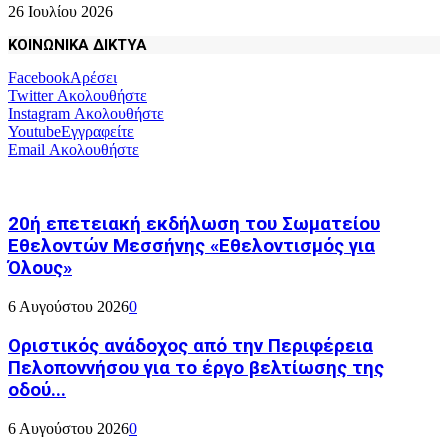
26 Ιουλίου 2026
ΚΟΙΝΩΝΙΚΑ ΔΙΚΤΥΑ
Facebook
Αρέσει
Twitter
Ακολουθήστε
Instagram
Ακολουθήστε
Youtube
Εγγραφείτε
Email
Ακολουθήστε
20ή επετειακή εκδήλωση του Σωματείου
Εθελοντών Μεσσήνης «Εθελοντισμός για
Όλους»
6 Αυγούστου 2026
0
Οριστικός ανάδοχος από την Περιφέρεια
Πελοποννήσου για το έργο βελτίωσης της
οδού...
6 Αυγούστου 2026
0