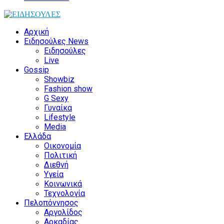
Αρχική
Ειδησούλες News
Ειδησούλες
Live
Gossip
Showbiz
Fashion show
G Sexy
Γυναίκα
Lifestyle
Media
Ελλάδα
Οικονομία
Πολιτική
Διεθνή
Υγεία
Κοινωνικά
Τεχνολογία
Πελοπόννησος
Αργολίδος
Αρκαδίας