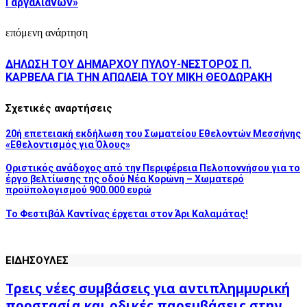
Γαργαλιάνων»
επόμενη ανάρτηση
ΔΗΛΩΣΗ ΤΟΥ ΔΗΜΑΡΧΟΥ ΠΥΛΟΥ-ΝΕΣΤΟΡΟΣ Π.
ΚΑΡΒΕΛΑ ΓΙΑ ΤΗΝ ΑΠΩΛΕΙΑ ΤΟΥ ΜΙΚΗ ΘΕΟΔΩΡΑΚΗ
Σχετικές αναρτήσεις
20ή επετειακή εκδήλωση του Σωματείου Εθελοντών Μεσσήνης
«Εθελοντισμός για Όλους»
Οριστικός ανάδοχος από την Περιφέρεια Πελοποννήσου για το
έργο βελτίωσης της οδού Νέα Κορώνη – Χωματερό
προϋπολογισμού 900.000 ευρώ
Το Φεστιβάλ Καντίνας έρχεται στον Άρι Καλαμάτας!
ΕΙΔΗΣΟΥΛΕΣ
Τρεις νέες συμβάσεις για αντιπλημμυρική
προστασία και οδικές παρεμβάσεις στην