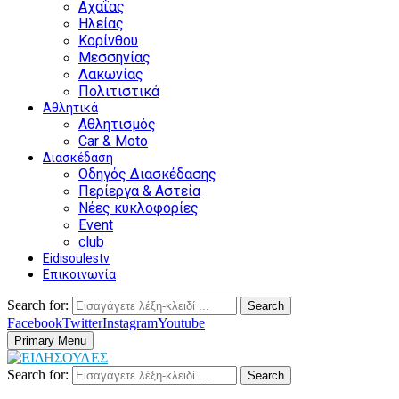
Αχαΐας
Ηλείας
Κορίνθου
Μεσσηνίας
Λακωνίας
Πολιτιστικά
Αθλητικά
Αθλητισμός
Car & Moto
Διασκέδαση
Οδηγός Διασκέδασης
Περίεργα & Αστεία
Νέες κυκλοφορίες
Event
club
Eidisoulestv
Επικοινωνία
Search for:
Search
Facebook
Twitter
Instagram
Youtube
Primary Menu
Search for:
Search