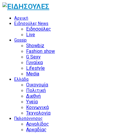
Αρχική
Ειδησούλες News
Ειδησούλες
Live
Gossip
Showbiz
Fashion show
G Sexy
Γυναίκα
Lifestyle
Media
Ελλάδα
Οικονομία
Πολιτική
Διεθνή
Υγεία
Κοινωνικά
Τεχνολογία
Πελοπόννησος
Αργολίδος
Αρκαδίας