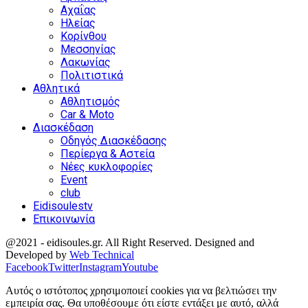
Αχαΐας
Ηλείας
Κορίνθου
Μεσσηνίας
Λακωνίας
Πολιτιστικά
Αθλητικά
Αθλητισμός
Car & Moto
Διασκέδαση
Οδηγός Διασκέδασης
Περίεργα & Αστεία
Νέες κυκλοφορίες
Event
club
Eidisoulestv
Επικοινωνία
@2021 - eidisoules.gr. All Right Reserved. Designed and
Developed by
Web Technical
Facebook
Twitter
Instagram
Youtube
Αυτός ο ιστότοπος χρησιμοποιεί cookies για να βελτιώσει την
εμπειρία σας. Θα υποθέσουμε ότι είστε εντάξει με αυτό, αλλά