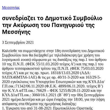
Μεσσηνίας
συνεδρίαζει το Δημοτικό Συμβούλιο
την Ακύρωση του Πανηγυριού της
Μεσσήνης
3 Σεπτεμβρίου 2021
Καλείσθε να συμμετάσχετε στην 18η συνεδρίαση του Δημοτικού
Συμβουλίου που θα διεξαχθεί με τηλεδιάσκεψη (με χρήση του
λογισμικού zoom) σύμφωνα με τις διατάξεις της παρ.1 του άρθρου
10 της Π.Ν.Π. (ΦΕΚ 55/11.03.2020 τεύχος Α’) και της παρ.1 του
άρθρου τεσσαρακοστού τρίτου της Π.Ν.Π. (ΦΕΚ 75/03.03.2020
τεύχος Α’) και με τις αρ. πρωτ. 18318/13.03.2020 (ΑΔΑ:
9ΛΠΧ46ΜΤΛ6-1ΑΕ) & τις με αρ. 40/31-3-2020 και 163/29-5-
2020 εγκύκλιους του Υπουργείου Εσωτερικών και της ΚΥΑ Δ1α/
Γ.Π.οικ.:71342/06.11.2020 (Φ.Ε.Κ. 4899/06.11.2020. τεύχος Β’)
την Κ.Υ.Α α/ΓΠ.οικ.: 76629 – ΦΕΚ 5255/Β/28-11-2020 και την
ΚΥΑ Δ1α/ΓΠ.οικ.: 3060/16.1.2021 (Β΄ 89’) την 06η Σεπτεμβρίου
2021 ημέρα Δευτέρα και με ώρα έναρξης την 18:00, για την λήψη
απόφασης στα Θέματα της ημερήσιας διάταξης:
1. Έγκριση του από 31-08-2021 Πρωτοκόλλου Οριστικής