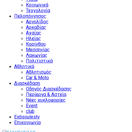
Κοινωνικά
Τεχνολογία
Πελοπόννησος
Αργολίδος
Αρκαδίας
Αχαΐας
Ηλείας
Κορίνθου
Μεσσηνίας
Λακωνίας
Πολιτιστικά
Αθλητικά
Αθλητισμός
Car & Moto
Διασκέδαση
Οδηγός Διασκέδασης
Περίεργα & Αστεία
Νέες κυκλοφορίες
Event
club
Eidisoulestv
Επικοινωνία