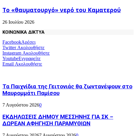
Το «θαυματουργό» νερό του Καματερού
26 Ιουλίου 2026
ΚΟΙΝΩΝΙΚΑ ΔΙΚΤΥΑ
Facebook
Αρέσει
Twitter
Ακολουθήστε
Instagram
Ακολουθήστε
Youtube
Εγγραφείτε
Email
Ακολουθήστε
Τα Παιχνίδια της Γειτονιάς θα ζωντανέψουν στο
Μαυρομμάτι Παμίσου
7 Αυγούστου 2026
0
ΕΚΔΗΛΩΣΕΙΣ ΔΗΜΟΥ ΜΕΣΣΗΝΗΣ ΓΙΑ ΣΚ –
ΔΩΡΕΑΝ ΑΦΗΓΗΣΗ ΠΑΡΑΜΥΘΙΩΝ
7 Αυγούστου 2026
7 Αυγούστου 2026
0