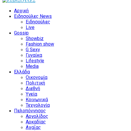
Αρχική
Ειδησούλες News
Ειδησούλες
Live
Gossip
Showbiz
Fashion show
G Sexy
Γυναίκα
Lifestyle
Media
Ελλάδα
Οικονομία
Πολιτική
Διεθνή
Υγεία
Κοινωνικά
Τεχνολογία
Πελοπόννησος
Αργολίδος
Αρκαδίας
Αχαΐας