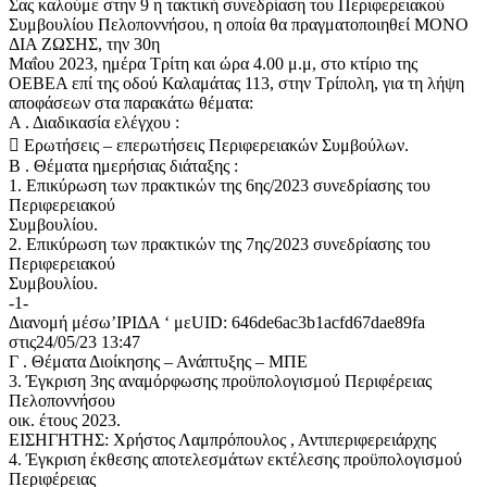
Σας καλούμε στην 9 η τακτική συνεδρίαση του Περιφερειακού
Συμβουλίου Πελοποννήσου, η οποία θα πραγματοποιηθεί ΜΟΝΟ
ΔΙΑ ΖΩΣΗΣ, την 30η
Μαΐου 2023, ημέρα Τρίτη και ώρα 4.00 μ.μ, στο κτίριο της
ΟΕΒΕΑ επί της οδού Καλαμάτας 113, στην Τρίπολη, για τη λήψη
αποφάσεων στα παρακάτω θέματα:
Α . Διαδικασία ελέγχου :
 Ερωτήσεις – επερωτήσεις Περιφερειακών Συμβούλων.
Β . Θέματα ημερήσιας διάταξης :
1. Επικύρωση των πρακτικών της 6ης/2023 συνεδρίασης του
Περιφερειακού
Συμβουλίου.
2. Επικύρωση των πρακτικών της 7ης/2023 συνεδρίασης του
Περιφερειακού
Συμβουλίου.
-1-
Διανομή μέσω’ΙΡΙΔΑ ‘ μεUID: 646de6ac3b1acfd67dae89fa
στις24/05/23 13:47
Γ . Θέματα Διοίκησης – Ανάπτυξης – ΜΠΕ
3. Έγκριση 3ης αναμόρφωσης προϋπολογισμού Περιφέρειας
Πελοποννήσου
οικ. έτους 2023.
ΕΙΣΗΓΗΤΗΣ: Χρήστος Λαμπρόπουλος , Αντιπεριφερειάρχης
4. Έγκριση έκθεσης αποτελεσμάτων εκτέλεσης προϋπολογισμού
Περιφέρειας