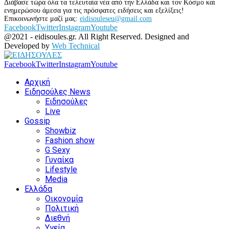
Διάβασε τώρα όλα τα τελευταία νέα από την Ελλάδα και τον Κόσμο και
ενημερώσου άμεσα για τις πρόσφατες ειδήσεις και εξελίξεις!
Επικοινωνήστε μαζί μας:
eidisouleseu@gmail.com
Facebook
Twitter
Instagram
Youtube
@2021 - eidisoules.gr. All Right Reserved. Designed and
Developed by
Web Technical
Facebook
Twitter
Instagram
Youtube
Αρχική
Ειδησούλες News
Ειδησούλες
Live
Gossip
Showbiz
Fashion show
G Sexy
Γυναίκα
Lifestyle
Media
Ελλάδα
Οικονομία
Πολιτική
Διεθνή
Υγεία