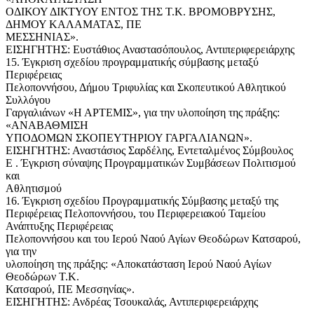
ΟΔΙΚΟΥ ΔΙΚΤΥΟΥ ΕΝΤΟΣ ΤΗΣ Τ.Κ. ΒΡΟΜΟΒΡΥΣΗΣ,
ΔΗΜΟΥ ΚΑΛΑΜΑΤΑΣ, ΠΕ
ΜΕΣΣΗΝΙΑΣ».
ΕΙΣΗΓΗΤΗΣ: Ευστάθιος Αναστασόπουλος, Αντιπεριφερειάρχης
15. Έγκριση σχεδίου προγραμματικής σύμβασης μεταξύ
Περιφέρειας
Πελοποννήσου, Δήμου Τριφυλίας και Σκοπευτικού Αθλητικού
Συλλόγου
Γαργαλιάνων «Η ΑΡΤΕΜΙΣ», για την υλοποίηση της πράξης:
«ΑΝΑΒΑΘΜΙΣΗ
ΥΠΟΔΟΜΩΝ ΣΚΟΠΕΥΤΗΡΙΟΥ ΓΑΡΓΑΛΙΑΝΩΝ».
ΕΙΣΗΓΗΤΗΣ: Αναστάσιος Σαρδέλης, Εντεταλμένος Σύμβουλος
Ε . Έγκριση σύναψης Προγραμματικών Συμβάσεων Πολιτισμού
και
Αθλητισμού
16. Έγκριση σχεδίου Προγραμματικής Σύμβασης μεταξύ της
Περιφέρειας Πελοποννήσου, του Περιφερειακού Ταμείου
Ανάπτυξης Περιφέρειας
Πελοποννήσου και του Ιερού Ναού Αγίων Θεοδώρων Κατσαρού,
για την
υλοποίηση της πράξης: «Αποκατάσταση Ιερού Ναού Αγίων
Θεοδώρων Τ.Κ.
Κατσαρού, ΠΕ Μεσσηνίας».
ΕΙΣΗΓΗΤΗΣ: Ανδρέας Τσουκαλάς, Αντιπεριφερειάρχης