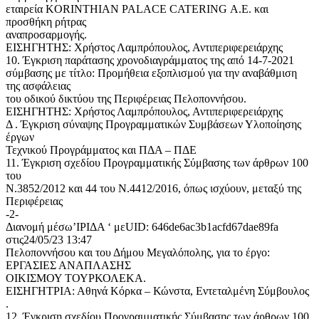
εταιρεία KORINTHIAN PALACE CATERING Α.Ε. και
προσθήκη ρήτρας
αναπροσαρμογής.
ΕΙΣΗΓΗΤΗΣ: Χρήστος Λαμπρόπουλος, Αντιπεριφερειάρχης
10. Έγκριση παράτασης χρονοδιαγράμματος της από 14-7-2021
σύμβασης με τίτλο: Προμήθεια εξοπλισμού για την αναβάθμιση
της ασφάλειας
του οδικού δικτύου της Περιφέρειας Πελοποννήσου.
ΕΙΣΗΓΗΤΗΣ: Χρήστος Λαμπρόπουλος, Αντιπεριφερειάρχης
Δ . Έγκριση σύναψης Προγραμματικών Συμβάσεων Υλοποίησης
έργων
Τεχνικού Προγράμματος και ΠΔΑ – ΠΔΕ
11. Έγκριση σχεδίου Προγραμματικής Σύμβασης των άρθρων 100
του
Ν.3852/2012 και 44 του Ν.4412/2016, όπως ισχύουν, μεταξύ της
Περιφέρειας
-2-
Διανομή μέσω’ΙΡΙΔΑ ‘ μεUID: 646de6ac3b1acfd67dae89fa
στις24/05/23 13:47
Πελοποννήσου και του Δήμου Μεγαλόπολης, για το έργο:
ΕΡΓΑΣΙΕΣ ΑΝΑΠΛΑΣΗΣ
ΟΙΚΙΣΜΟΥ ΤΟΥΡΚΟΛΕΚΑ.
ΕΙΣΗΓΗΤΡΙΑ: Αθηνά Κόρκα – Κώνστα, Εντεταλμένη Σύμβουλος
.
12. Έγκριση σχεδίου Προγραμματικής Σύμβασης των άρθρων 100