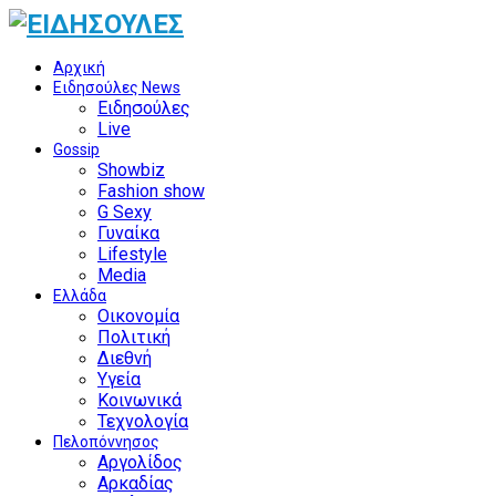
Αρχική
Ειδησούλες News
Ειδησούλες
Live
Gossip
Showbiz
Fashion show
G Sexy
Γυναίκα
Lifestyle
Media
Ελλάδα
Οικονομία
Πολιτική
Διεθνή
Υγεία
Κοινωνικά
Τεχνολογία
Πελοπόννησος
Αργολίδος
Αρκαδίας