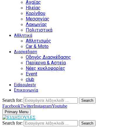
Αχαΐας
Ηλείας
Κορίνθου
Μεσσηνίας
Λακωνίας
Πολιτιστικά
Αθλητικά
Αθλητισμός
Car & Moto
Διασκέδαση
Οδηγός Διασκέδασης
Περίεργα & Αστεία
Νέες κυκλοφορίες
Event
club
Eidisoulestv
Επικοινωνία
Search for:
Search
Facebook
Twitter
Instagram
Youtube
Primary Menu
Search for:
Search