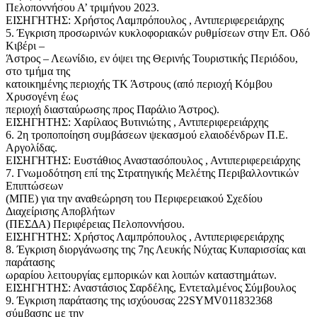
Πελοποννήσου Α’ τριμήνου 2023.
ΕΙΣΗΓΗΤΗΣ: Χρήστος Λαμπρόπουλος , Αντιπεριφερειάρχης
5. Έγκριση προσωρινών κυκλοφοριακών ρυθμίσεων στην Επ. Οδό
Κιβέρι –
Άστρος – Λεωνίδιο, εν όψει της Θερινής Τουριστικής Περιόδου,
στο τμήμα της
κατοικημένης περιοχής ΤΚ Άστρους (από περιοχή Κόμβου
Χρυσογένη έως
περιοχή διασταύρωσης προς Παράλιο Άστρος).
ΕΙΣΗΓΗΤΗΣ: Χαρίλαος Βυτινιώτης , Αντιπεριφερειάρχης
6. 2η τροποποίηση συμβάσεων ψεκασμού ελαιοδένδρων Π.Ε.
Αργολίδας.
ΕΙΣΗΓΗΤΗΣ: Ευστάθιος Αναστασόπουλος , Αντιπεριφερειάρχης
7. Γνωμοδότηση επί της Στρατηγικής Μελέτης Περιβαλλοντικών
Επιπτώσεων
(ΜΠΕ) για την αναθεώρηση του Περιφερειακού Σχεδίου
Διαχείρισης Αποβλήτων
(ΠΕΣΔΑ) Περιφέρειας Πελοποννήσου.
ΕΙΣΗΓΗΤΗΣ: Χρήστος Λαμπρόπουλος , Αντιπεριφερειάρχης
8. Έγκριση διοργάνωσης της 7ης Λευκής Νύχτας Κυπαρισσίας και
παράτασης
ωραρίου λειτουργίας εμπορικών και λοιπών καταστημάτων.
ΕΙΣΗΓΗΤΗΣ: Αναστάσιος Σαρδέλης, Εντεταλμένος Σύμβουλος
9. Έγκριση παράτασης της ισχύουσας 22SYMV011832368
σύμβασης με την