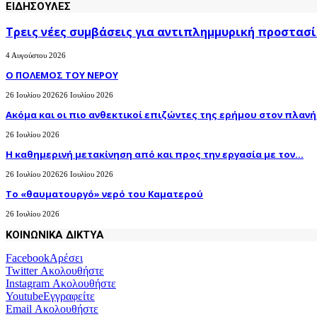
ΕΙΔΗΣΟΥΛΕΣ
Τρεις νέες συμβάσεις για αντιπλημμυρική προστασί
4 Αυγούστου 2026
Ο ΠΟΛΕΜΟΣ ΤΟΥ ΝΕΡΟΥ
26 Ιουλίου 2026
26 Ιουλίου 2026
Ακόμα και οι πιο ανθεκτικοί επιζώντες της ερήμου στον πλανήτ
26 Ιουλίου 2026
H καθημερινή μετακίνηση από και προς την εργασία με τον...
26 Ιουλίου 2026
26 Ιουλίου 2026
Το «θαυματουργό» νερό του Καματερού
26 Ιουλίου 2026
ΚΟΙΝΩΝΙΚΑ ΔΙΚΤΥΑ
Facebook
Αρέσει
Twitter
Ακολουθήστε
Instagram
Ακολουθήστε
Youtube
Εγγραφείτε
Email
Ακολουθήστε