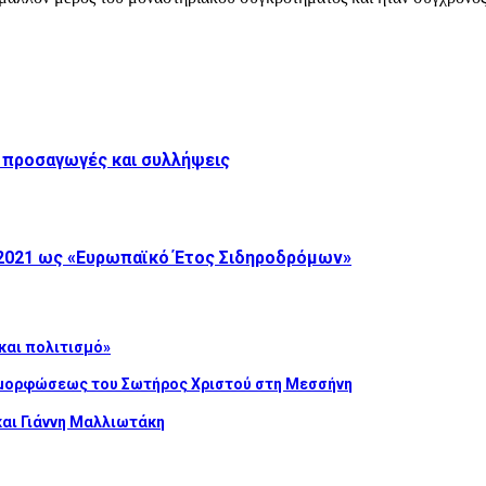
 προσαγωγές και συλλήψεις
 2021 ως «Ευρωπαϊκό Έτος Σιδηροδρόμων»
και πολιτισμό»
αμορφώσεως του Σωτήρος Χριστού στη Μεσσήνη
και Γιάννη Μαλλιωτάκη