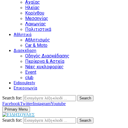
Αχαΐας
Ηλείας
Κορίνθου
Μεσσηνίας
Λακωνίας
Πολιτιστικά
Αθλητικά
Αθλητισμός
Car & Moto
Διασκέδαση
Οδηγός Διασκέδασης
Περίεργα & Αστεία
Νέες κυκλοφορίες
Event
club
Eidisoulestv
Επικοινωνία
Search for:
Search
Facebook
Twitter
Instagram
Youtube
Primary Menu
Search for:
Search