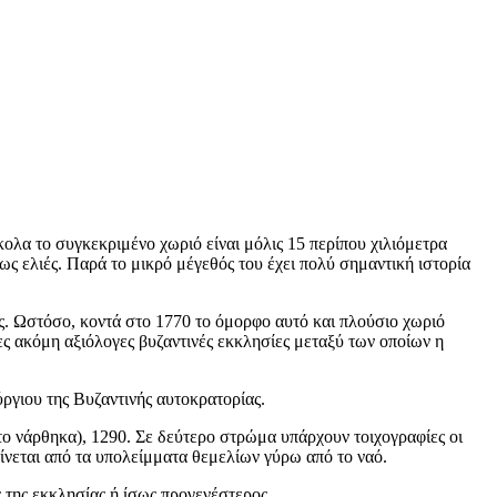
ολα το συγκεκριμένο χωριό είναι μόλις 15 περίπου χιλιόμετρα
ως ελιές. Παρά το μικρό μέγεθός του έχει πολύ σημαντική ιστορία
ας. Ωστόσο, κοντά στο 1770 το όμορφο αυτό και πλούσιο χωριό
ς ακόμη αξιόλογες βυζαντινές εκκλησίες μεταξύ των οποίων η
ύργιου της Βυζαντινής αυτοκρατορίας.
το νάρθηκα), 1290. Σε δεύτερο στρώμα υπάρχουν τοιχογραφίες οι
νεται από τα υπολείμματα θεμελίων γύρω από το ναό.
της εκκλησίας ή ίσως προγενέστερος.