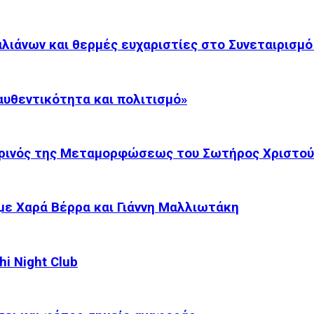
γαλιάνων και θερμές ευχαριστίες στο Συνεταιρισ
αυθεντικότητα και πολιτισμό»
ρινός της Μεταμορφώσεως του Σωτήρος Χριστού.
με Χαρά Βέρρα και Γιάννη Μαλλιωτάκη
i Night Club