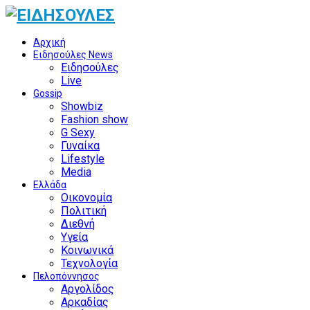
Αρχική
Ειδησούλες News
Ειδησούλες
Live
Gossip
Showbiz
Fashion show
G Sexy
Γυναίκα
Lifestyle
Media
Ελλάδα
Οικονομία
Πολιτική
Διεθνή
Υγεία
Κοινωνικά
Τεχνολογία
Πελοπόννησος
Αργολίδος
Αρκαδίας