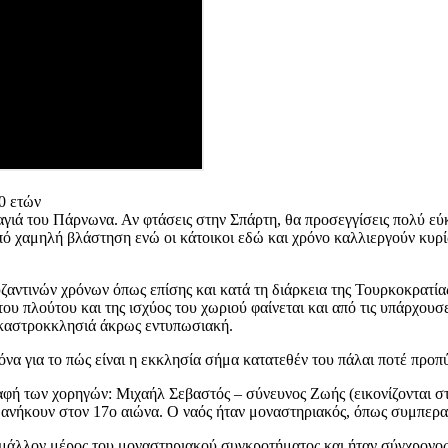
0 ετών
γιά του Πάρνωνα. Αν φτάσεις στην Σπάρτη, θα προσεγγίσεις πολύ εύκ
από χαμηλή βλάστηση ενώ οι κάτοικοι εδώ και χρόνο καλλιεργούν κυρί
υζαντινών χρόνων όπως επίσης και κατά τη διάρκεια της Τουρκοκρατί
 πλούτου και της ισχύος του χωριού φαίνεται και από τις υπάρχουσε
α καστροκκλησιά άκρως εντυπωσιακή.
κόνα για το πώς είναι η εκκλησία σήμα κατατεθέν του πάλαι ποτέ προπ
αφή των χορηγών: Μιχαήλ Σεβαστός – σύνευνος Ζωής (εικονίζονται σ
 ανήκουν στον 17ο αιώνα. Ο ναός ήταν μοναστηριακός, όπως συμπεραί
άλλον μέρος του μοναστηριακού συγκροτήματος και ήταν σύγχρονος 