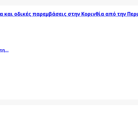
α και οδικές παρεμβάσεις στην Κορινθία από την Πε
η...