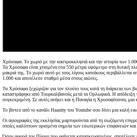
Χρύσαφα: Το χωριό με την καστροκκλησιά και την ιστορία των 1.00
Τα Χρύσαφα είναι χτισμένα στα 550 μέτρα υψόμετρο στη δυτική πλα
μακριά της. Το χωριό αυτό με τους λίγους κατοίκους περιβάλλεται 
1.000 και αποτέλεσε σταθμό μέσα στους αιώνες.
Τα Χρύσαφα ξεχώριζαν για τον πλούτο τους κατά τη διάρκεια των β
καταστράφηκε από Τουρκαλβανούς μετά τα Ορλωφικά. Η απόδειξη του
συγκεκριμένη. Σε αυτές ανήκει και η Παναγία η Χρυσαφίτισσα, μι
Το βίντεο από το κανάλι Haanity του Youtube σου δίνει μια καλή ει
Οι αγιογραφίες της εκκλησίας μαρτυρούνται από τη σωζόμενη επιγρ
οποίες καλύπτουν ορισμένα σημεία των εσωτερικών επιφανειών και
Όσον αφορά τον Πύργο που φαίνεται κατασκευασμένος, αποτέλεσε μ