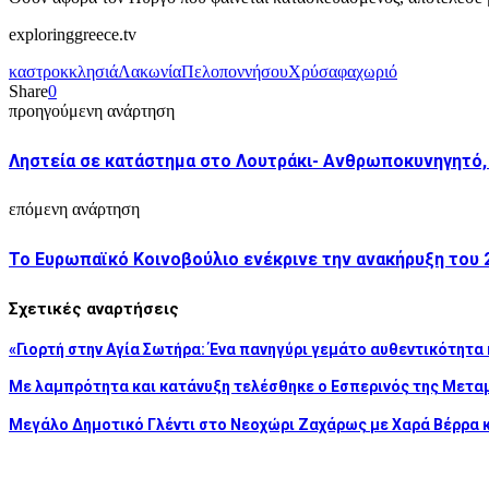
exploringgreece.tv
καστροκκλησιά
Λακωνία
Πελοποννήσου
Χρύσαφα
χωριό
Share
0
προηγούμενη ανάρτηση
Ληστεία σε κατάστημα στο Λουτράκι- Ανθρωποκυνηγητό,
επόμενη ανάρτηση
Το Ευρωπαϊκό Κοινοβούλιο ενέκρινε την ανακήρυξη του
Σχετικές αναρτήσεις
«Γιορτή στην Αγία Σωτήρα: Ένα πανηγύρι γεμάτο αυθεντικότητα 
Με λαμπρότητα και κατάνυξη τελέσθηκε ο Εσπερινός της Μετ
Μεγάλο Δημοτικό Γλέντι στο Νεοχώρι Ζαχάρως με Χαρά Βέρρα 