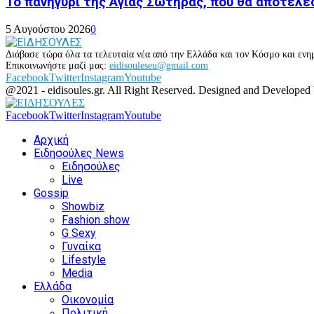
Το πανηγύρι της Αγίας Σωτήρας, που θα αποτελέσ
5 Αυγούστου 2026
0
Διάβασε τώρα όλα τα τελευταία νέα από την Ελλάδα και τον Κόσμο και ενημ
Επικοινωνήστε μαζί μας:
eidisouleseu@gmail.com
Facebook
Twitter
Instagram
Youtube
@2021 - eidisoules.gr. All Right Reserved. Designed and Developed
Facebook
Twitter
Instagram
Youtube
Αρχική
Ειδησούλες News
Ειδησούλες
Live
Gossip
Showbiz
Fashion show
G Sexy
Γυναίκα
Lifestyle
Media
Ελλάδα
Οικονομία
Πολιτική