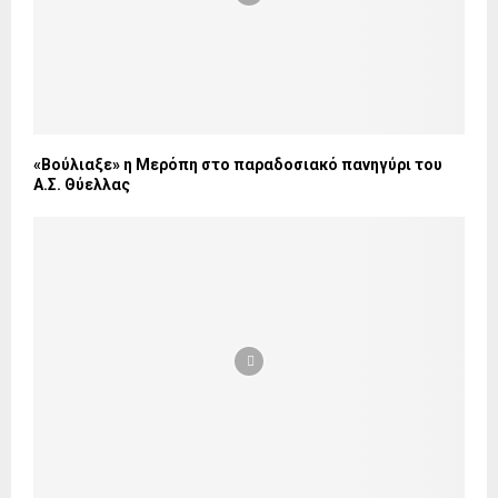
«Βούλιαξε» η Μερόπη στο παραδοσιακό πανηγύρι του
Α.Σ. Θύελλας