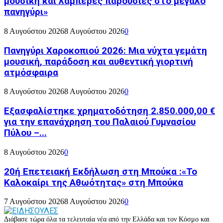
μουσική και λαμπερές παρουσίες στο μεγάλο
πανηγύρι»
8 Αυγούστου 2026
8 Αυγούστου 2026
0
Πανηγύρι Χαροκοπιού 2026: Μια νύχτα γεμάτη
μουσική, παράδοση και αυθεντική γιορτινή
ατμόσφαιρα
8 Αυγούστου 2026
8 Αυγούστου 2026
0
Εξασφαλίστηκε χρηματοδότηση 2.850.000,00 €
για την επανάχρηση του Παλαιού Γυμνασίου
Πύλου –...
8 Αυγούστου 2026
0
20ή Επετειακή Εκδήλωση στη Μπούκα :«Το
Καλοκαίρι της Αθωότητας» στη Μπούκα
7 Αυγούστου 2026
8 Αυγούστου 2026
0
Διάβασε τώρα όλα τα τελευταία νέα από την Ελλάδα και τον Κόσμο και