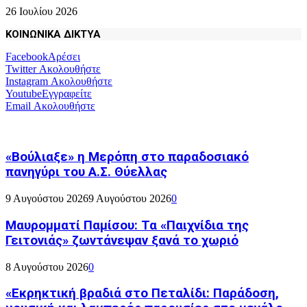
26 Ιουλίου 2026
ΚΟΙΝΩΝΙΚΑ ΔΙΚΤΥΑ
Facebook
Αρέσει
Twitter
Ακολουθήστε
Instagram
Ακολουθήστε
Youtube
Εγγραφείτε
Email
Ακολουθήστε
«Βούλιαξε» η Μερόπη στο παραδοσιακό
πανηγύρι του Α.Σ. Θύελλας
9 Αυγούστου 2026
9 Αυγούστου 2026
0
Μαυρομματί Παμίσου: Τα «Παιχνίδια της
Γειτονιάς» ζωντάνεψαν ξανά το χωριό
8 Αυγούστου 2026
0
«Εκρηκτική βραδιά στο Πεταλίδι: Παράδοση,