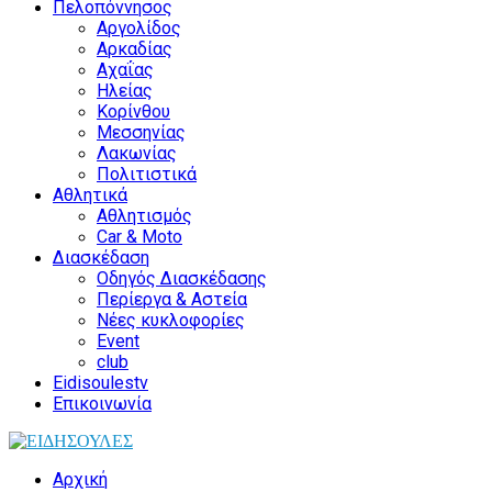
Πελοπόννησος
Αργολίδος
Αρκαδίας
Αχαΐας
Ηλείας
Κορίνθου
Μεσσηνίας
Λακωνίας
Πολιτιστικά
Αθλητικά
Αθλητισμός
Car & Moto
Διασκέδαση
Οδηγός Διασκέδασης
Περίεργα & Αστεία
Νέες κυκλοφορίες
Event
club
Eidisoulestv
Επικοινωνία
Αρχική