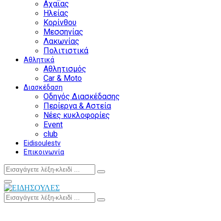
Αχαΐας
Ηλείας
Κορίνθου
Μεσσηνίας
Λακωνίας
Πολιτιστικά
Αθλητικά
Αθλητισμός
Car & Moto
Διασκέδαση
Οδηγός Διασκέδασης
Περίεργα & Αστεία
Νέες κυκλοφορίες
Event
club
Eidisoulestv
Επικοινωνία
Search
Search
for:
Facebook
Twitter
Instagram
Youtube
Primary
Menu
Search
Search
for: