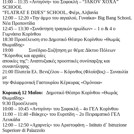
11:00 – 11:35 «Αντιγόνη» του Σοφοκλή – “JAKOV XOXA”
SCHOOL
“FLATRAT E DIJES” SCHOOL, Φιέρι, Αλβανία
12:00 – 12:20 «Την άμμο του αιγιαλού, Γυναίκα» Big Bang School,
Νέα Προποντίδα
12:45 – 13:30 «Συνάντηση τραγικών ηρωίδων» – 1 ο & 4 ο
Γυμνάσιο Κορίνθου
18:30 Προσέλευση στο Δημοτικό Θέατρο Κορίνθου «Θωμάς
Θωμαΐδης»
19:00 Συνέδριο-Συζήτηση με θέμα: Δίκτυο Πόλεων
“Κόρινθος και αρχαίες
αποικίες της”: Αναπτυξιακές προοπτικές συνύπαρξης και
συναντίληψης
21:00 Πλατεία Ελ. Βενιζέλου – Κόρινθος (Φλοίσβος) – Συναυλία
με
την Φιλαρμονική Γαστουρίου Κέρκυρας «Ομόνοια»
Κυριακή 12 Μαΐου:
Δημοτικό Θέατρο Κορίνθου «Θωμάς
Θωμαΐδης»
9:30 Προσέλευση
10:00 – 10:45 «Αντιγόνη» του Σοφοκλή – 4ο ΓΕΛ Κορίνθου
11:00 – 11:40 «Βάκχες» του Ευριπίδη – 2ο Πειραματικό ΓΕΛ
Λευκάδα
12:00 – 12:50 «Αχαρνείς» του Αριστοφάνη – Istituto d` Istruzione
Superiore di Palazzolo