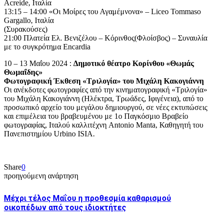
Acreide, Ιταλία
13:15 – 14:00 «Οι Μοίρες του Αγαμέμνονα» – Liceo Tommaso
Gargallo, Ιταλία
(Συρακούσες)
21:00 Πλατεία Ελ. Βενιζέλου – Κόρινθος(Φλοίσβος) – Συναυλία
με το συγκρότημα Encardia
10 – 13 Μαΐου 2024 :
Δημοτικό θέατρο Κορίνθου «Θωμάς
Θωμαΐδης»
Φωτογραφική Έκθεση «Τριλογία» του Μιχάλη Κακογιάννη
Οι ανέκδοτες φωτογραφίες από την κινηματογραφική «Τριλογία»
του Μιχάλη Κακογιάννη (Ηλέκτρα, Τρωάδες, Ιφιγένεια), από το
προσωπικό αρχείο του μεγάλου δημιουργού, σε νέες εκτυπώσεις
και επιμέλεια του βραβευμένου με 1ο Παγκόσμιο Βραβείο
φωτογραφίας, Ιταλού καλλιτέχνη Antonio Manta, Καθηγητή του
Πανεπιστημίου Urbino ISIA.
Share
0
προηγούμενη ανάρτηση
Μέχρι τέλος Μαΐου η προθεσμία καθαρισμού
οικοπέδων από τους ιδιοκτήτες