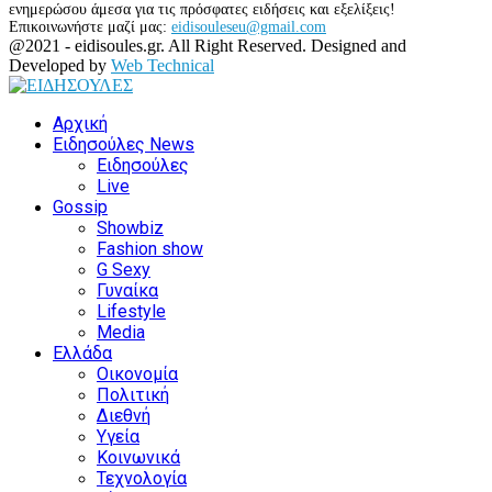
ενημερώσου άμεσα για τις πρόσφατες ειδήσεις και εξελίξεις!
Επικοινωνήστε μαζί μας:
eidisouleseu@gmail.com
Facebook
Twitter
Instagram
Youtube
@2021 - eidisoules.gr. All Right Reserved. Designed and
Developed by
Web Technical
Facebook
Twitter
Instagram
Youtube
Αρχική
Ειδησούλες News
Ειδησούλες
Live
Gossip
Showbiz
Fashion show
G Sexy
Γυναίκα
Lifestyle
Media
Ελλάδα
Οικονομία
Πολιτική
Διεθνή
Υγεία
Κοινωνικά
Τεχνολογία