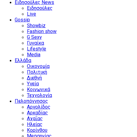
Ειδησούλες News
Ειδησούλες
Live
Gossip
Showbiz
Fashion show
G Sexy
Γυναίκα
Lifestyle
Media
Ελλάδα
Οικονομία
Πολιτική
Διεθνή
Υγεία
Κοινωνικά
Τεχνολογία
Πελοπόννησος
Αργολίδος
Αρκαδίας
Αχαΐας
Ηλείας
Κορίνθου
Μεσσηνίας