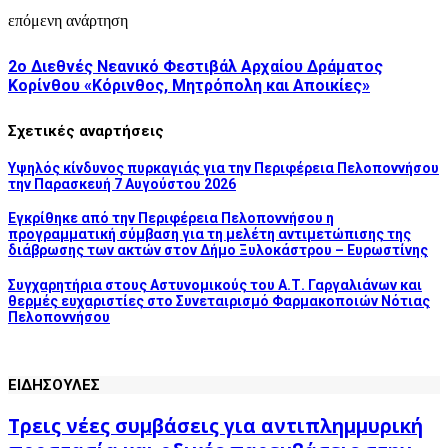
επόμενη ανάρτηση
2o Διεθνές Νεανικό Φεστιβάλ Αρχαίου Δράματος
Κορίνθου «Κόρινθος, Μητρόπολη και Αποικίες»
Σχετικές αναρτήσεις
Υψηλός κίνδυνος πυρκαγιάς για την Περιφέρεια Πελοποννήσου
την Παρασκευή 7 Αυγούστου 2026
Εγκρίθηκε από την Περιφέρεια Πελοποννήσου η
προγραμματική σύμβαση για τη μελέτη αντιμετώπισης της
διάβρωσης των ακτών στον Δήμο Ξυλοκάστρου – Ευρωστίνης
Συγχαρητήρια στους Αστυνομικούς του Α.Τ. Γαργαλιάνων και
θερμές ευχαριστίες στο Συνεταιρισμό Φαρμακοποιών Νότιας
Πελοποννήσου
ΕΙΔΗΣΟΥΛΕΣ
Τρεις νέες συμβάσεις για αντιπλημμυρική