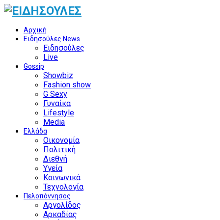
Αρχική
Ειδησούλες News
Ειδησούλες
Live
Gossip
Showbiz
Fashion show
G Sexy
Γυναίκα
Lifestyle
Media
Ελλάδα
Οικονομία
Πολιτική
Διεθνή
Υγεία
Κοινωνικά
Τεχνολογία
Πελοπόννησος
Αργολίδος
Αρκαδίας