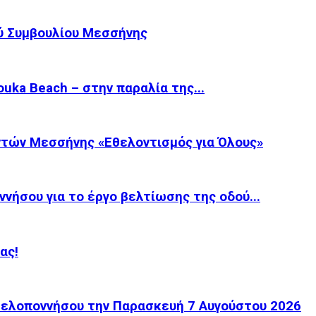
ύ Συμβουλίου Μεσσήνης
ka Beach – στην παραλία της...
τών Μεσσήνης «Εθελοντισμός για Όλους»
νήσου για το έργο βελτίωσης της οδού...
ας!
 Πελοποννήσου την Παρασκευή 7 Αυγούστου 2026