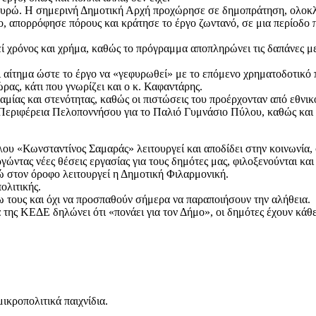
ευρώ. Η σημερινή Δημοτική Αρχή προχώρησε σε δημοπράτηση, ολοκλή
ο, απορρόφησε πόρους και κράτησε το έργο ζωντανό, σε μια περίοδ
ί χρόνος και χρήμα, καθώς το πρόγραμμα αποπληρώνει τις δαπάνες μ
ει αίτημα ώστε το έργο να «γεφυρωθεί» με το επόμενο χρηματοδοτικό
ρας, κάτι που γνωρίζει και ο κ. Καφαντάρης.
ας και στενότητας, καθώς οι πιστώσεις του προέρχονταν από εθνικ
Περιφέρεια Πελοποννήσου για το Παλιό Γυμνάσιο Πύλου, καθώς και γ
υ «Κωνσταντίνος Σαμαράς» λειτουργεί και αποδίδει στην κοινωνία, 
ώντας νέες θέσεις εργασίας για τους δημότες μας, φιλοξενούνται και
 στον όροφο λειτουργεί η Δημοτική Φιλαρμονική.
ολιτικής.
ω τους και όχι να προσπαθούν σήμερα να παραποιήσουν την αλήθεια.
 της ΚΕΔΕ δηλώνει ότι «πονάει για τον Δήμο», οι δημότες έχουν κάθ
ικροπολιτικά παιχνίδια.