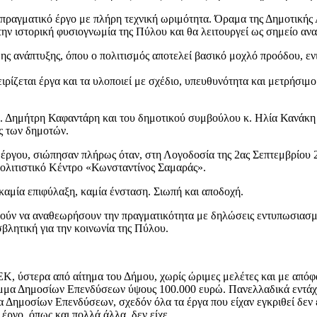
 πραγματικό έργο με πλήρη τεχνική ωριμότητα. Όραμα της Δημοτικής 
την ιστορική φυσιογνωμία της Πύλου και θα λειτουργεί ως σημείο ανα
ς ανάπτυξης, όπου ο πολιτισμός αποτελεί βασικό μοχλό προόδου, ενισ
ειρίζεται έργα και τα υλοποιεί με σχέδιο, υπευθυνότητα και μετρήσ
. Δημήτρη Καφαντάρη και του δημοτικού συμβούλου κ. Ηλία Κανάκη 
ς των δημοτών.
υ έργου, σιώπησαν πλήρως όταν, στη Λογοδοσία της 2ας Σεπτεμβρίου
ολιτιστικό Κέντρο «Κωνσταντίνος Σαμαράς».
καμία επιφύλαξη, καμία ένσταση. Σιωπή και αποδοχή.
ρούν να αναθεωρήσουν την πραγματικότητα με δηλώσεις εντυπωσιασμού,
σβλητική για την κοινωνία της Πύλου.
, ύστερα από αίτημα του Δήμου, χωρίς ώριμες μελέτες και με απόφ
μμα Δημοσίων Επενδύσεων ύψους 100.000 ευρώ. Πανελλαδικά εντάχθ
 Δημοσίων Επενδύσεων, σχεδόν όλα τα έργα που είχαν εγκριθεί δεν 
έργο, όπως και πολλά άλλα, δεν είχε.