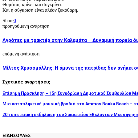
Θυμάται, κρίνει και συγκρίνει.
Και η σύγκριση είναι πλέον ξεκάθαρη.
Share
0
προηγούμενη ανάρτηση
Αγρότες με τρακτέρ στην Καλαμάτα – Δυναμική πορεία δ
επόμενη ανάρτηση
Μίλτος Χρυσομάλλης: Η άμυνα της πατρίδας δεν ανήκει σε
Σχετικές αναρτήσεις
Επίσημη Πρόσκληση – 15η Συνεδρίαση Δημοτικού Συμβουλίου Μ
Μια καταπληκτική μουσική βραδιά στο Ammos Bouka Beach – σ
20ή επετειακή εκδήλωση του Σωματείου Εθελοντών Μεσσήνης «
ΕΙΔΗΣΟΥΛΕΣ