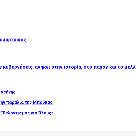
ιαμαρτυρίας
 κυβερνήσεις, ανήκει στην ιστορία, στο παρόν και το μέλ
εσσήνης
την παραλία της Μπούκας
Εθελοντισμός για Όλους»