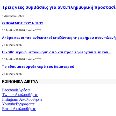
Τρεις νέες συμβάσεις για αντιπλημμυρική προστασί
4 Αυγούστου 2026
Ο ΠΟΛΕΜΟΣ ΤΟΥ ΝΕΡΟΥ
26 Ιουλίου 2026
26 Ιουλίου 2026
Ακόμα και οι πιο ανθεκτικοί επιζώντες της ερήμου στον πλανήτ
26 Ιουλίου 2026
H καθημερινή μετακίνηση από και προς την εργασία με τον...
26 Ιουλίου 2026
26 Ιουλίου 2026
Το «θαυματουργό» νερό του Καματερού
26 Ιουλίου 2026
ΚΟΙΝΩΝΙΚΑ ΔΙΚΤΥΑ
Facebook
Αρέσει
Twitter
Ακολουθήστε
Instagram
Ακολουθήστε
Youtube
Εγγραφείτε
Email
Ακολουθήστε