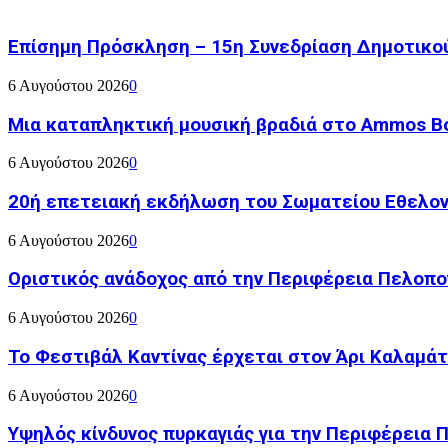
Επίσημη Πρόσκληση – 15η Συνεδρίαση Δημοτικο
6 Αυγούστου 2026
0
Μια καταπληκτική μουσική βραδιά στο Ammos Bou
6 Αυγούστου 2026
0
20ή επετειακή εκδήλωση του Σωματείου Εθελον
6 Αυγούστου 2026
0
Οριστικός ανάδοχος από την Περιφέρεια Πελοπον
6 Αυγούστου 2026
0
Το Φεστιβάλ Καντίνας έρχεται στον Άρι Καλαμάτ
6 Αυγούστου 2026
0
Υψηλός κίνδυνος πυρκαγιάς για την Περιφέρεια