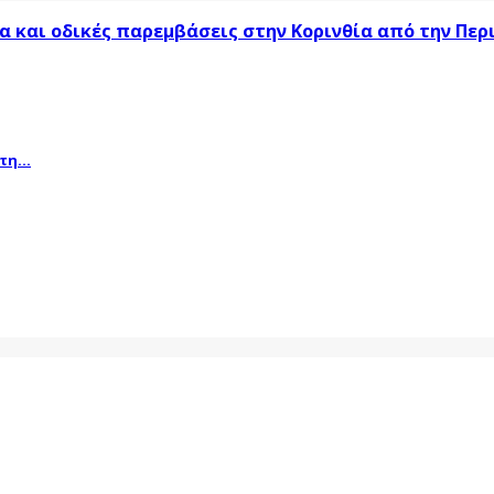
α και οδικές παρεμβάσεις στην Κορινθία από την Πε
η...