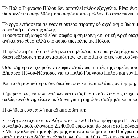
Το Παλιό Γυμνάσιο Πύλου δεν αποτελεί πλέον εξαγγελία. Είναι ένα
θα συνδέει το παρελθόν με το παρόν και το μέλλον, θα αναδεικνύει 
Το έργο εντάσσεται σε έναν ευρύτερο στρατηγικό σχεδιασμό βιώσιμη
συνολική εικόνα της πόλης.
Η ουσιαστική διαφορά είναι σαφής: η σημερινή Δημοτική Αρχή διαχ
ανήκει στο χθες, αλλά στο αύριο της πόλης της Πύλου.
Η πρόσφατη δημόσια στάση και οι δηλώσεις του πρώην Δημάρχου κ
διαστρέβλωσης της πραγματικότητας και υποτίμησης της νοημοσύνη
Όσοι σήμερα επιχειρούν να εμφανιστούν ως τιμητές της πορείας το
Δήμαρχο Πύλου-Νέστορος για το Παλιό Γυμνάσιο Πύλου και νυν Π
Και το σημαντικότερο: δεν διατύπωσαν καμία απολύτως αντίρρηση, 
Σήμερα όμως, εκ των υστέρων και εκτός θεσμικού πλαισίου, επιχει
απλώς ανεύθυνη, είναι επικίνδυνη για τη δημόσια συζήτηση και προ
Η αλήθεια είναι απλή και αδιαμφισβήτητη:
• Το έργο εντάχθηκε τον Αύγουστο του 2018 στο πρόγραμμα ΕΠΑνΕΚ
συνολικό προϋπολογισμό 2.240.000 ευρώ και πίστωση στο Πρόγρα
• Με την αλλαγή της κυβέρνησης και τα προβλήματα στο Πρόγραμμα
αυτά, μόνο τρία διέθεταν ολοκληρωμένες μελέτες. Το συγκεκριμένο 