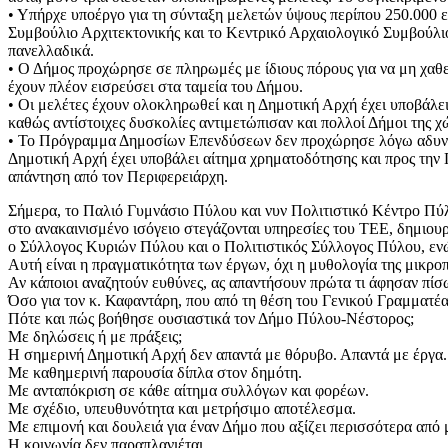
• Υπήρχε υποέργο για τη σύνταξη μελετών ύψους περίπου 250.000 
Συμβούλιο Αρχιτεκτονικής και το Κεντρικό Αρχαιολογικό Συμβούλι
πανελλαδικά.
• Ο Δήμος προχώρησε σε πληρωμές με ίδιους πόρους για να μη χαθε
έχουν πλέον εισρεύσει στα ταμεία του Δήμου.
• Οι μελέτες έχουν ολοκληρωθεί και η Δημοτική Αρχή έχει υποβάλ
καθώς αντίστοιχες δυσκολίες αντιμετώπισαν και πολλοί Δήμοι της χώ
• Το Πρόγραμμα Δημοσίων Επενδύσεων δεν προχώρησε λόγω αδυναμί
Δημοτική Αρχή έχει υποβάλει αίτημα χρηματοδότησης και προς την 
απάντηση από τον Περιφερειάρχη.
Σήμερα, το Παλιό Γυμνάσιο Πύλου και νυν Πολιτιστικό Κέντρο Πύλο
στο ανακαινισμένο ισόγειο στεγάζονται υπηρεσίες του ΤΕΕ, δημιουργ
ο Σύλλογος Κυριών Πύλου και ο Πολιτιστικός Σύλλογος Πύλου, ενώ
Αυτή είναι η πραγματικότητα των έργων, όχι η μυθολογία της μικροπ
Αν κάποιοι αναζητούν ευθύνες, ας απαντήσουν πρώτα τι άφησαν πίσ
Όσο για τον κ. Καφαντάρη, που από τη θέση του Γενικού Γραμματέα
Πότε και πώς βοήθησε ουσιαστικά τον Δήμο Πύλου-Νέστορος;
Με δηλώσεις ή με πράξεις;
Η σημερινή Δημοτική Αρχή δεν απαντά με θόρυβο. Απαντά με έργα.
Με καθημερινή παρουσία δίπλα στον δημότη.
Με ανταπόκριση σε κάθε αίτημα συλλόγων και φορέων.
Με σχέδιο, υπευθυνότητα και μετρήσιμο αποτέλεσμα.
Με επιμονή και δουλειά για έναν Δήμο που αξίζει περισσότερα από μ
Η κοινωνία δεν παραπλανιέται.