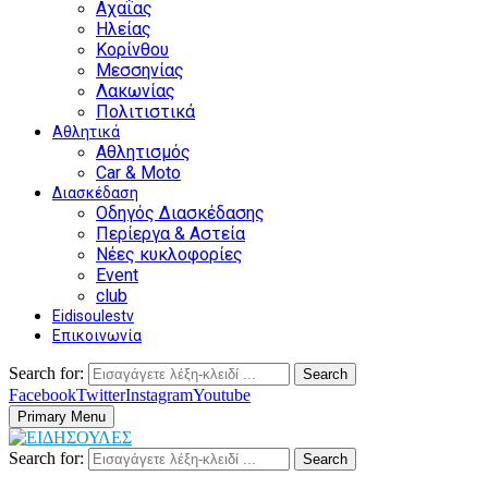
Αχαΐας
Ηλείας
Κορίνθου
Μεσσηνίας
Λακωνίας
Πολιτιστικά
Αθλητικά
Αθλητισμός
Car & Moto
Διασκέδαση
Οδηγός Διασκέδασης
Περίεργα & Αστεία
Νέες κυκλοφορίες
Event
club
Eidisoulestv
Επικοινωνία
Search for:
Search
Facebook
Twitter
Instagram
Youtube
Primary Menu
Search for:
Search