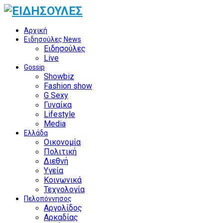
Αρχική
Ειδησούλες News
Ειδησούλες
Live
Gossip
Showbiz
Fashion show
G Sexy
Γυναίκα
Lifestyle
Media
Ελλάδα
Οικονομία
Πολιτική
Διεθνή
Υγεία
Κοινωνικά
Τεχνολογία
Πελοπόννησος
Αργολίδος
Αρκαδίας