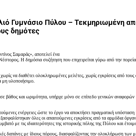
λιό Γυμνάσιο Πύλου – Τεκμηριωμένη α
ους δημότες
τίνος Σαμαράς», αποτελεί ένα
Νέστορος. Η δημόσια συζήτηση που επιχειρείται γύρω από την πορεία
ρίς να διαθέτει ολοκληρωμένες μελέτες, χωρίς εγκρίσεις από τους 
ά μη υλοποιήσιμο.
σε βάθος και ωριμότητα, υπήρχε μόνο σε επίπεδο γενικών αναφορών 
ύμενες ενέργειες ώστε το έργο να αποκτήσει πραγματική υπόσταση κα
σφαλίστηκαν όλες οι απαιτούμενες εγκρίσεις από τα αρμόδια όργανα
συμβατό με τις ιδιαιτερότητες της ιστορικής πόλης της Πύλου και έτο
κές δαπάνες με ίδιους πόρους, διασφαλίζοντας την ολοκλήρωση των 