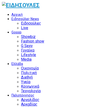
Αρχική
Ειδησούλες News
Ειδησούλες
Live
Gossip
Showbiz
Fashion show
G Sexy
Γυναίκα
Lifestyle
Media
Ελλάδα
Οικονομία
Πολιτική
Διεθνή
Υγεία
Κοινωνικά
Τεχνολογία
Πελοπόννησος
Αργολίδος
Αρκαδίας