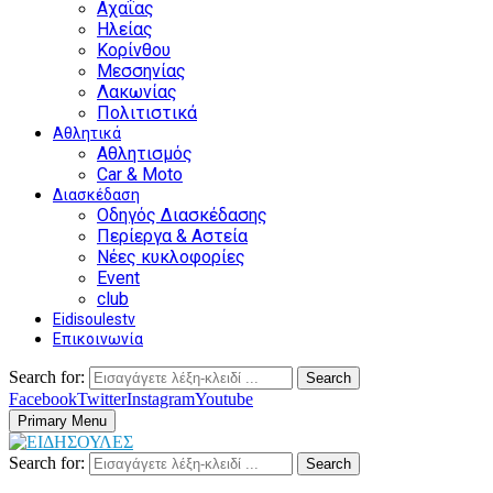
Αχαΐας
Ηλείας
Κορίνθου
Μεσσηνίας
Λακωνίας
Πολιτιστικά
Αθλητικά
Αθλητισμός
Car & Moto
Διασκέδαση
Οδηγός Διασκέδασης
Περίεργα & Αστεία
Νέες κυκλοφορίες
Event
club
Eidisoulestv
Επικοινωνία
Search for:
Search
Facebook
Twitter
Instagram
Youtube
Primary Menu
Search for:
Search