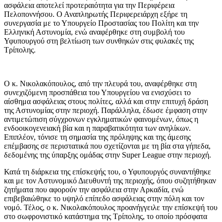
ασφάλεια αποτελεί προτεραιότητα για την Περιφέρεια
Πελοποννήσου. Ο Αναπληρωτής Περιφερειάρχη εξήρε τη
συνεργασία με το Υπουργείο Προστασίας του Πολίτη και την
Ελληνική Αστυνομία, ενώ αναφέρθηκε στη συμβολή του
Υφυπουργού στη βελτίωση των συνθηκών στις φυλακές της
Τρίπολης.
Ο κ. Νικολακόπουλος, από την πλευρά του, αναφέρθηκε στη
συνεχιζόμενη προσπάθεια του Υπουργείου να ενισχύσει το
αίσθημα ασφάλειας στους πολίτες, αλλά και στην επιτυχή δράση
της Αστυνομίας στην περιοχή. Παράλληλα, έδωσε έμφαση στην
αντιμετώπιση σύγχρονων εγκληματικών φαινομένων, όπως η
ενδοοικογενειακή βία και η παραβατικότητα των ανηλίκων.
Επιπλέον, τόνισε τη σημασία της πρόληψης και της άμεσης
επέμβασης σε περιστατικά που σχετίζονται με τη βία στα γήπεδα,
δεδομένης της ύπαρξης ομάδας στην Super League στην περιοχή.
Κατά τη διάρκεια της επίσκεψής του, ο Υφυπουργός συναντήθηκε
και με τον Αστυνομικό Διευθυντή της περιοχής, όπου συζητήθηκαν
ζητήματα που αφορούν την ασφάλεια στην Αρκαδία, ενώ
επιβεβαιώθηκε το υψηλό επίπεδο ασφάλειας στην πόλη και τον
νομό. Τέλος, ο κ. Νικολακόπουλος προανήγγειλε την επίσκεψή του
στο σωφρονιστικό κατάστημα της Τρίπολης, το οποίο πρόσφατα