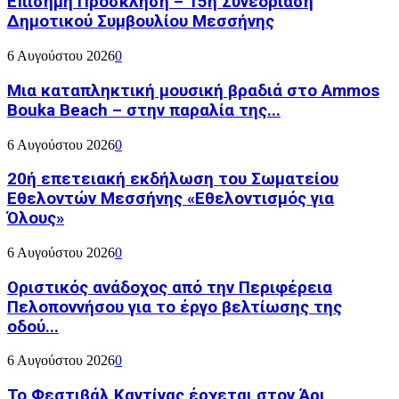
Επίσημη Πρόσκληση – 15η Συνεδρίαση
Δημοτικού Συμβουλίου Μεσσήνης
6 Αυγούστου 2026
0
Μια καταπληκτική μουσική βραδιά στο Ammos
Bouka Beach – στην παραλία της...
6 Αυγούστου 2026
0
20ή επετειακή εκδήλωση του Σωματείου
Εθελοντών Μεσσήνης «Εθελοντισμός για
Όλους»
6 Αυγούστου 2026
0
Οριστικός ανάδοχος από την Περιφέρεια
Πελοποννήσου για το έργο βελτίωσης της
οδού...
6 Αυγούστου 2026
0
Το Φεστιβάλ Καντίνας έρχεται στον Άρι