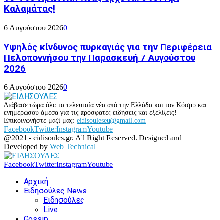
Καλαμάτας!
6 Αυγούστου 2026
0
Υψηλός κίνδυνος πυρκαγιάς για την Περιφέρεια
Πελοποννήσου την Παρασκευή 7 Αυγούστου
2026
6 Αυγούστου 2026
0
Διάβασε τώρα όλα τα τελευταία νέα από την Ελλάδα και τον Κόσμο και
ενημερώσου άμεσα για τις πρόσφατες ειδήσεις και εξελίξεις!
Επικοινωνήστε μαζί μας:
eidisouleseu@gmail.com
Facebook
Twitter
Instagram
Youtube
@2021 - eidisoules.gr. All Right Reserved. Designed and
Developed by
Web Technical
Facebook
Twitter
Instagram
Youtube
Αρχική
Ειδησούλες News
Ειδησούλες
Live
Gossip