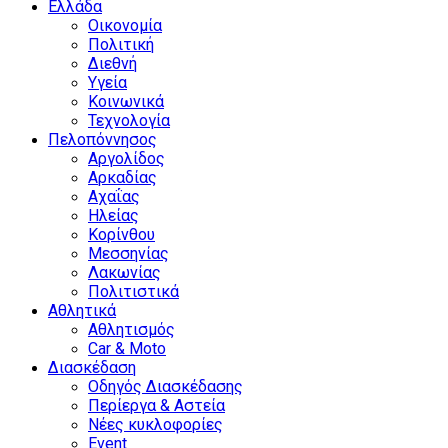
Ελλάδα
Οικονομία
Πολιτική
Διεθνή
Υγεία
Κοινωνικά
Τεχνολογία
Πελοπόννησος
Αργολίδος
Αρκαδίας
Αχαΐας
Ηλείας
Κορίνθου
Μεσσηνίας
Λακωνίας
Πολιτιστικά
Αθλητικά
Αθλητισμός
Car & Moto
Διασκέδαση
Οδηγός Διασκέδασης
Περίεργα & Αστεία
Νέες κυκλοφορίες
Event