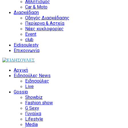
Αθλητισμός
Car & Moto
Διασκέδαση
Οδηγός Διασκέδασης
Περίεργα & Αστεία
Νέες κυκλοφορίες
Event
club
Eidisoulestv
Επικοινωνία
Αρχική
Ειδησούλες News
Ειδησούλες
Live
Gossip
Showbiz
Fashion show
G Sexy
Γυναίκα
Lifestyle
Media