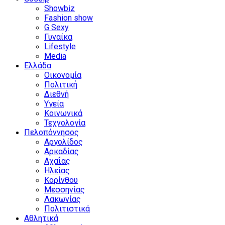
Showbiz
Fashion show
G Sexy
Γυναίκα
Lifestyle
Media
Ελλάδα
Οικονομία
Πολιτική
Διεθνή
Υγεία
Κοινωνικά
Τεχνολογία
Πελοπόννησος
Αργολίδος
Αρκαδίας
Αχαΐας
Ηλείας
Κορίνθου
Μεσσηνίας
Λακωνίας
Πολιτιστικά
Αθλητικά