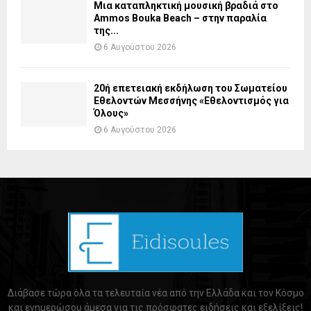
Μια καταπληκτική μουσική βραδιά στο
Ammos Bouka Beach – στην παραλία
της...
6 Αυγούστου 2026
20ή επετειακή εκδήλωση του Σωματείου
Εθελοντών Μεσσήνης «Εθελοντισμός για
Όλους»
6 Αυγούστου 2026
Διάβασε τώρα όλα τα τελευταία νέα από την Ελλάδα και τον Κόσμο
και ενημερώσου άμεσα για τις πρόσφατες ειδήσεις και εξελίξεις!