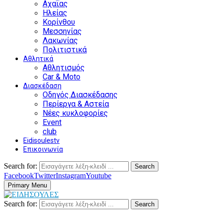
Αχαΐας
Ηλείας
Κορίνθου
Μεσσηνίας
Λακωνίας
Πολιτιστικά
Αθλητικά
Αθλητισμός
Car & Moto
Διασκέδαση
Οδηγός Διασκέδασης
Περίεργα & Αστεία
Νέες κυκλοφορίες
Event
club
Eidisoulestv
Επικοινωνία
Search for:
Search
Facebook
Twitter
Instagram
Youtube
Primary Menu
Search for:
Search