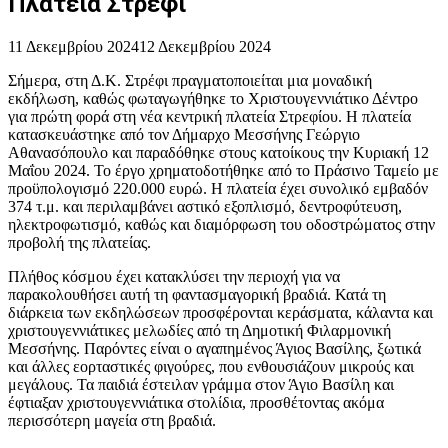
Πλατεία Στρέφι”
11 Δεκεμβρίου 2024
12 Δεκεμβρίου 2024
Σήμερα, στη Δ.Κ. Στρέφι πραγματοποιείται μια μοναδική
εκδήλωση, καθώς φωταγωγήθηκε το Χριστουγεννιάτικο Δέντρο
για πρώτη φορά στη νέα κεντρική πλατεία Στρεφίου. Η πλατεία
κατασκευάστηκε από τον Δήμαρχο Μεσσήνης Γεώργιο
Αθανασόπουλο και παραδόθηκε στους κατοίκους την Κυριακή 12
Μαΐου 2024. Το έργο χρηματοδοτήθηκε από το Πράσινο Ταμείο με
προϋπολογισμό 220.000 ευρώ. Η πλατεία έχει συνολικό εμβαδόν
374 τ.μ. και περιλαμβάνει αστικό εξοπλισμό, δεντροφύτευση,
ηλεκτροφωτισμό, καθώς και διαμόρφωση του οδοστρώματος στην
προβολή της πλατείας.
Πλήθος κόσμου έχει κατακλύσει την περιοχή για να
παρακολουθήσει αυτή τη φαντασμαγορική βραδιά. Κατά τη
διάρκεια των εκδηλώσεων προσφέρονται κεράσματα, κάλαντα και
χριστουγεννιάτικες μελωδίες από τη Δημοτική Φιλαρμονική
Μεσσήνης. Παρόντες είναι ο αγαπημένος Άγιος Βασίλης, ξωτικά
και άλλες εορταστικές φιγούρες, που ενθουσιάζουν μικρούς και
μεγάλους. Τα παιδιά έστειλαν γράμμα στον Άγιο Βασίλη και
έφτιαξαν χριστουγεννιάτικα στολίδια, προσθέτοντας ακόμα
περισσότερη μαγεία στη βραδιά.