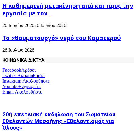
H καθημερινή μετακίνηση από και προς την
εργασία με τον...
26 Ιουλίου 2026
26 Ιουλίου 2026
Το «θαυματουργό» νερό του Καματερού
26 Ιουλίου 2026
ΚΟΙΝΩΝΙΚΑ ΔΙΚΤΥΑ
Facebook
Αρέσει
Twitter
Ακολουθήστε
Instagram
Ακολουθήστε
Youtube
Εγγραφείτε
Email
Ακολουθήστε
20ή επετειακή εκδήλωση του Σωματείου
Εθελοντών Μεσσήνης «Εθελοντισμός για
Όλους»