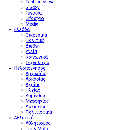
Fashion show
G Sexy
Γυναίκα
Lifestyle
Media
Ελλάδα
Οικονομία
Πολιτική
Διεθνή
Υγεία
Κοινωνικά
Τεχνολογία
Πελοπόννησος
Αργολίδος
Αρκαδίας
Αχαΐας
Ηλείας
Κορίνθου
Μεσσηνίας
Λακωνίας
Πολιτιστικά
Αθλητικά
Αθλητισμός
Car & Moto