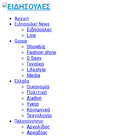
Αρχική
Ειδησούλες News
Ειδησούλες
Live
Gossip
Showbiz
Fashion show
G Sexy
Γυναίκα
Lifestyle
Media
Ελλάδα
Οικονομία
Πολιτική
Διεθνή
Υγεία
Κοινωνικά
Τεχνολογία
Πελοπόννησος
Αργολίδος
Αρκαδίας