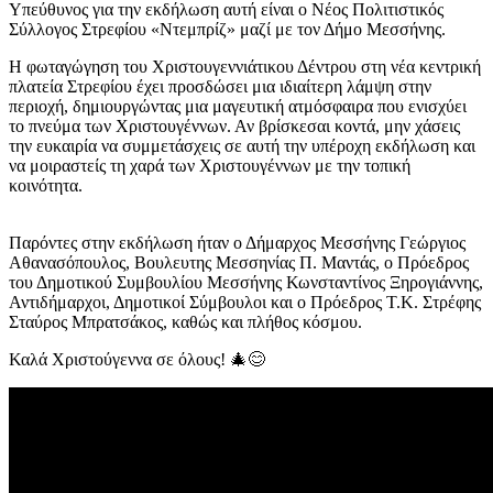
Υπεύθυνος για την εκδήλωση αυτή είναι ο Νέος Πολιτιστικός
Σύλλογος Στρεφίου «Ντεμπρίζ» μαζί με τον Δήμο Μεσσήνης.
Η φωταγώγηση του Χριστουγεννιάτικου Δέντρου στη νέα κεντρική
πλατεία Στρεφίου έχει προσδώσει μια ιδιαίτερη λάμψη στην
περιοχή, δημιουργώντας μια μαγευτική ατμόσφαιρα που ενισχύει
το πνεύμα των Χριστουγέννων. Αν βρίσκεσαι κοντά, μην χάσεις
την ευκαιρία να συμμετάσχεις σε αυτή την υπέροχη εκδήλωση και
να μοιραστείς τη χαρά των Χριστουγέννων με την τοπική
κοινότητα.
Παρόντες στην εκδήλωση ήταν ο Δήμαρχος Μεσσήνης Γεώργιος
Αθανασόπουλος, Βουλευτης Μεσσηνίας Π. Μαντάς, ο Πρόεδρος
του Δημοτικού Συμβουλίου Μεσσήνης Κωνσταντίνος Ξηρογιάννης,
Αντιδήμαρχοι, Δημοτικοί Σύμβουλοι και ο Πρόεδρος Τ.Κ. Στρέφης
Σταύρος Μπρατσάκος, καθώς και πλήθος κόσμου.
Καλά Χριστούγεννα σε όλους! 🎄😊