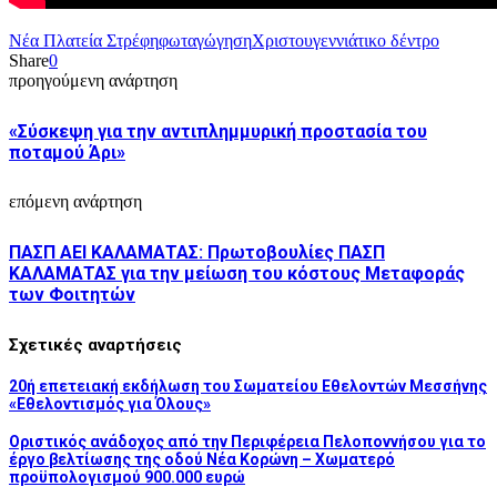
Νέα Πλατεία Στρέφη
φωταγώγηση
Χριστουγεννιάτικο δέντρο
Share
0
προηγούμενη ανάρτηση
«Σύσκεψη για την αντιπλημμυρική προστασία του
ποταμού Άρι»
επόμενη ανάρτηση
ΠΑΣΠ ΑΕΙ ΚΑΛΑΜΑΤΑΣ: Πρωτοβουλίες ΠΑΣΠ
ΚΑΛΑΜΑΤΑΣ για την μείωση του κόστους Μεταφοράς
των Φοιτητών
Σχετικές αναρτήσεις
20ή επετειακή εκδήλωση του Σωματείου Εθελοντών Μεσσήνης
«Εθελοντισμός για Όλους»
Οριστικός ανάδοχος από την Περιφέρεια Πελοποννήσου για το
έργο βελτίωσης της οδού Νέα Κορώνη – Χωματερό
προϋπολογισμού 900.000 ευρώ