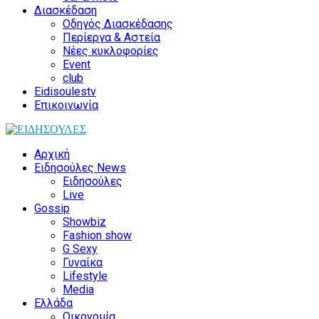
Διασκέδαση
Οδηγός Διασκέδασης
Περίεργα & Αστεία
Νέες κυκλοφορίες
Event
club
Eidisoulestv
Επικοινωνία
Αρχική
Ειδησούλες News
Ειδησούλες
Live
Gossip
Showbiz
Fashion show
G Sexy
Γυναίκα
Lifestyle
Media
Ελλάδα
Οικονομία