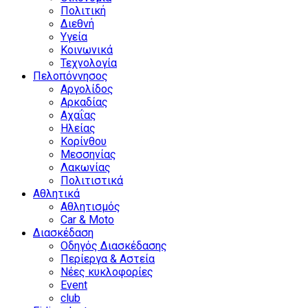
Πολιτική
Διεθνή
Υγεία
Κοινωνικά
Τεχνολογία
Πελοπόννησος
Αργολίδος
Αρκαδίας
Αχαΐας
Ηλείας
Κορίνθου
Μεσσηνίας
Λακωνίας
Πολιτιστικά
Αθλητικά
Αθλητισμός
Car & Moto
Διασκέδαση
Οδηγός Διασκέδασης
Περίεργα & Αστεία
Νέες κυκλοφορίες
Event
club