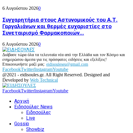
6 Αυγούστου 2026
0
Συγχαρητήρια στους Αστυνομικούς του Α.Τ.
Γαργαλιάνων και θερμές ευχαριστίες στο
Συνεταιρισμό Φαρμακοποιών...
6 Αυγούστου 2026
0
Διάβασε τώρα όλα τα τελευταία νέα από την Ελλάδα και τον Κόσμο και
ενημερώσου άμεσα για τις πρόσφατες ειδήσεις και εξελίξεις!
Επικοινωνήστε μαζί μας:
eidisouleseu@gmail.com
Facebook
Twitter
Instagram
Youtube
@2021 - eidisoules.gr. All Right Reserved. Designed and
Developed by
Web Technical
Facebook
Twitter
Instagram
Youtube
Αρχική
Ειδησούλες News
Ειδησούλες
Live
Gossip
Showbiz