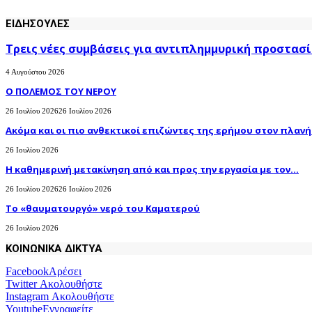
ΕΙΔΗΣΟΥΛΕΣ
Τρεις νέες συμβάσεις για αντιπλημμυρική προστασί
4 Αυγούστου 2026
Ο ΠΟΛΕΜΟΣ ΤΟΥ ΝΕΡΟΥ
26 Ιουλίου 2026
26 Ιουλίου 2026
Ακόμα και οι πιο ανθεκτικοί επιζώντες της ερήμου στον πλανήτ
26 Ιουλίου 2026
H καθημερινή μετακίνηση από και προς την εργασία με τον...
26 Ιουλίου 2026
26 Ιουλίου 2026
Το «θαυματουργό» νερό του Καματερού
26 Ιουλίου 2026
ΚΟΙΝΩΝΙΚΑ ΔΙΚΤΥΑ
Facebook
Αρέσει
Twitter
Ακολουθήστε
Instagram
Ακολουθήστε
Youtube
Εγγραφείτε