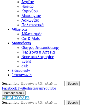
Αχαΐας
Ηλείας
Κορίνθου
Μεσσηνίας
Λακωνίας
Πολιτιστικά
Αθλητικά
Αθλητισμός
Car & Moto
Διασκέδαση
Οδηγός Διασκέδασης
Περίεργα & Αστεία
Νέες κυκλοφορίες
Event
club
Eidisoulestv
Επικοινωνία
Search for:
Search
Facebook
Twitter
Instagram
Youtube
Primary Menu
Search for:
Search