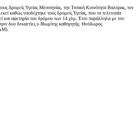
τους Δρομείς Υγείας Μεσσηνίας, την Τοπική Κοινότητα Βαλύρας, τον
κεί καθώς υποδέχτηκε τους δρομείς Υγείας, που τα τελευταία
 και αφετηρία του δρόμου των 14 χλμ. Έτσι παράλληλα με τον
πριν δυο δεκαετίες ο Ιθωμίτης καθηγητής. Θεόδωρος
ΑΜ).