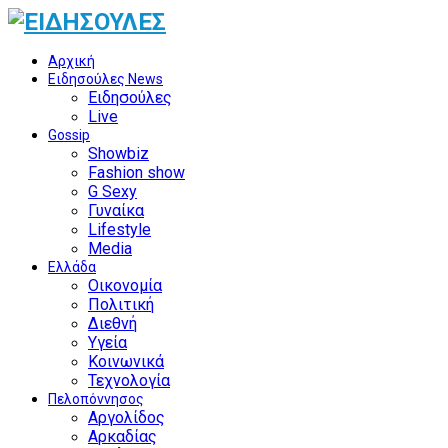
Αρχική
Ειδησούλες News
Ειδησούλες
Live
Gossip
Showbiz
Fashion show
G Sexy
Γυναίκα
Lifestyle
Media
Ελλάδα
Οικονομία
Πολιτική
Διεθνή
Υγεία
Κοινωνικά
Τεχνολογία
Πελοπόννησος
Αργολίδος
Αρκαδίας