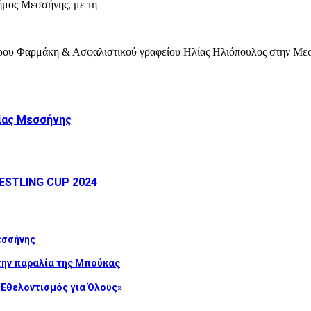
μος Μεσσήνης, με τη
τρου Φαρμάκη & Ασφαλιστικού γραφείου Ηλίας Ηλιόπουλος στην Με
αίας Μεσσήνης
ESTLING CUP 2024
εσσήνης
την παραλία της Μπούκας
Εθελοντισμός για Όλους»