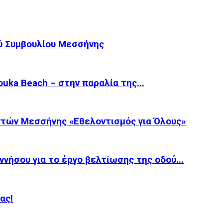
ύ Συμβουλίου Μεσσήνης
ka Beach – στην παραλία της...
τών Μεσσήνης «Εθελοντισμός για Όλους»
νήσου για το έργο βελτίωσης της οδού...
ας!