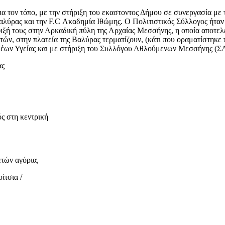
ια τον τόπο, με την στήριξη του εκαστοντος Δήμου σε συνεργασία με 
ύρας και την F.C Ακαδημία Ιθώμης. Ο Πολιτιστικός Σύλλογος ήταν ε
τους στην Αρκαδική πύλη της Αρχαίας Μεσσήνης, η οποία αποτελεί
ν, στην πλατεία της Βαλύρας τερματίζουν, (κάτι που οραματίστηκε 
μέων Υγείας και με στήριξη του Συλλόγου Αθλούμενων Μεσσήνης (Σ
ας
ς στη κεντρική
ετών αγόρια,
ίτσια /