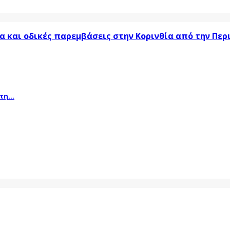
α και οδικές παρεμβάσεις στην Κορινθία από την Πε
η...