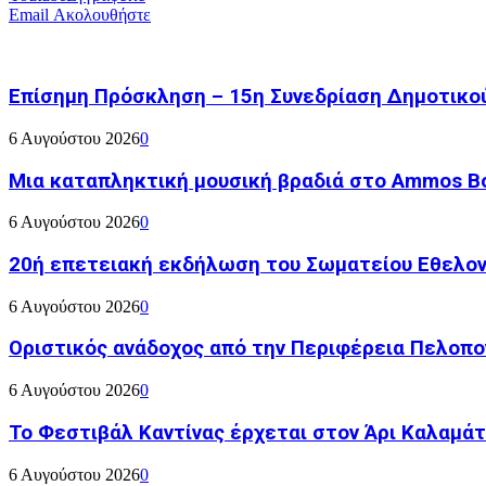
Email
Ακολουθήστε
Επίσημη Πρόσκληση – 15η Συνεδρίαση Δημοτικο
6 Αυγούστου 2026
0
Μια καταπληκτική μουσική βραδιά στο Ammos Bou
6 Αυγούστου 2026
0
20ή επετειακή εκδήλωση του Σωματείου Εθελον
6 Αυγούστου 2026
0
Οριστικός ανάδοχος από την Περιφέρεια Πελοπον
6 Αυγούστου 2026
0
Το Φεστιβάλ Καντίνας έρχεται στον Άρι Καλαμάτ
6 Αυγούστου 2026
0