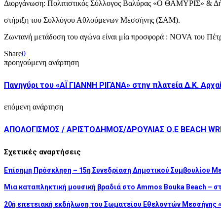
Διοργάνωση: Πολιτιστικός Σύλλογος Βαλύρας «Ο ΘΑΜΥΡΙΣ» & Δή
στήριξη του Συλλόγου Αθλούμενων Μεσσήνης (ΣΑΜ).
Ζωντανή μετάδοση του αγώνα είναι μία προσφορά : NOVA του Πέ
Share
0
προηγούμενη ανάρτηση
Πανηγύρι του «ΑΪ ΓΙΑΝΝΗ ΡΙΓΑΝΑ» στην πλατεία Δ.Κ. Αρχ
επόμενη ανάρτηση
ΑΠΟΛΟΓΙΣΜΟΣ / ΑΡΙΣΤΟΔΗΜΟΣ/ΔΡΟΥΛΙΑΣ Ο.Ε BEACH WR
Σχετικές αναρτήσεις
Επίσημη Πρόσκληση – 15η Συνεδρίαση Δημοτικού Συμβουλίου Μ
Μια καταπληκτική μουσική βραδιά στο Ammos Bouka Beach – σ
20ή επετειακή εκδήλωση του Σωματείου Εθελοντών Μεσσήνης «