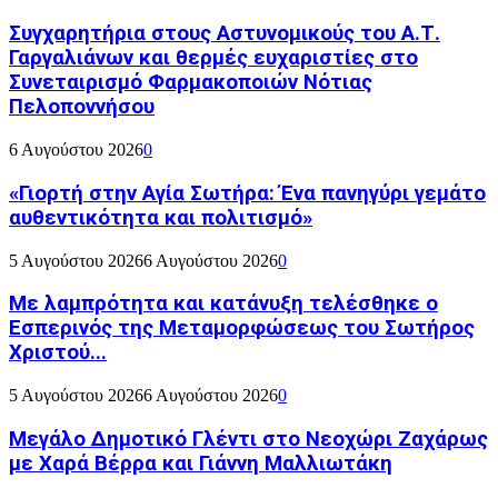
Συγχαρητήρια στους Αστυνομικούς του Α.Τ.
Γαργαλιάνων και θερμές ευχαριστίες στο
Συνεταιρισμό Φαρμακοποιών Νότιας
Πελοποννήσου
6 Αυγούστου 2026
0
«Γιορτή στην Αγία Σωτήρα: Ένα πανηγύρι γεμάτο
αυθεντικότητα και πολιτισμό»
5 Αυγούστου 2026
6 Αυγούστου 2026
0
Με λαμπρότητα και κατάνυξη τελέσθηκε ο
Εσπερινός της Μεταμορφώσεως του Σωτήρος
Χριστού...
5 Αυγούστου 2026
6 Αυγούστου 2026
0
Μεγάλο Δημοτικό Γλέντι στο Νεοχώρι Ζαχάρως
με Χαρά Βέρρα και Γιάννη Μαλλιωτάκη