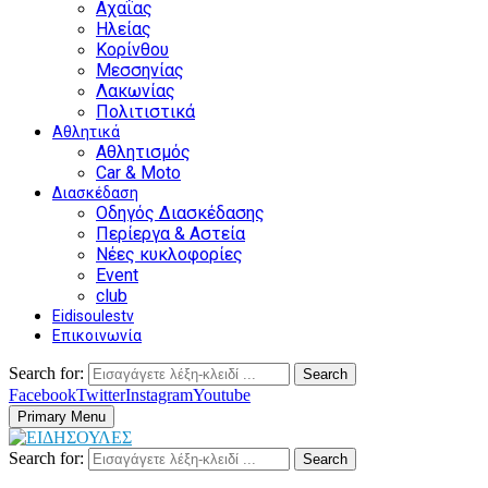
Αχαΐας
Ηλείας
Κορίνθου
Μεσσηνίας
Λακωνίας
Πολιτιστικά
Αθλητικά
Αθλητισμός
Car & Moto
Διασκέδαση
Οδηγός Διασκέδασης
Περίεργα & Αστεία
Νέες κυκλοφορίες
Event
club
Eidisoulestv
Επικοινωνία
Search for:
Search
Facebook
Twitter
Instagram
Youtube
Primary Menu
Search for:
Search