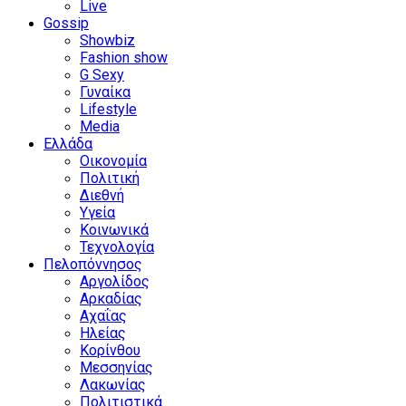
Live
Gossip
Showbiz
Fashion show
G Sexy
Γυναίκα
Lifestyle
Media
Ελλάδα
Οικονομία
Πολιτική
Διεθνή
Υγεία
Κοινωνικά
Τεχνολογία
Πελοπόννησος
Αργολίδος
Αρκαδίας
Αχαΐας
Ηλείας
Κορίνθου
Μεσσηνίας
Λακωνίας
Πολιτιστικά