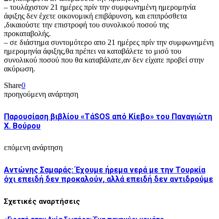
– τουλάχιστον 21 ημέρες πρίν την συμφωνημένη ημερομηνία
άφιξης δεν έχετε οικονομική επιβάρυνση, και επιπρόσθετα
,δικαιούστε την επιστροφή του συνολικού ποσού της
προκαταβολής.
– σε διάστημα συντομότερο απο 21 ημέρες πρίν την συμφωνημένη
ημερομηνία άφιξης,θα πρέπει να καταβάλετε το μισό του
συνολικού ποσού που θα καταβάλατε,αν δεν είχατε προβεί στην
ακύρωση.
Share
0
προηγούμενη ανάρτηση
Παρουσίαση βιβλίου «ΤάSOS από Κίεβο» του Παναγιώτη
Χ. Βούρου
επόμενη ανάρτηση
Αντώνης Σαμαράς: Έχουμε ήρεμα νερά με την Τουρκία
όχι επειδή δεν προκαλούν, αλλά επειδή δεν αντιδρούμε
Σχετικές αναρτήσεις