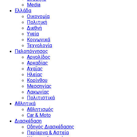
Media
Ελλάδα
Οικονομία
Πολιτική
Διεθνή
Υγεία
Κοινωνικά
Τεχνολογία
Πελοπόννησος
Αργολίδος
Αρκαδίας
Αχαΐας
Ηλείας
Κορίνθου
Μεσσηνίας
Λακωνίας
Πολιτιστικά
Αθλητικά
Αθλητισμός
Car & Moto
Διασκέδαση
Οδηγός Διασκέδασης
Περίεργα & Αστεία