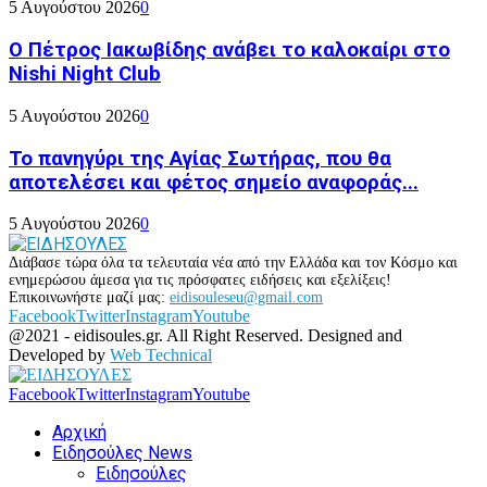
5 Αυγούστου 2026
0
Ο Πέτρος Ιακωβίδης ανάβει το καλοκαίρι στο
Nishi Night Club
5 Αυγούστου 2026
0
Το πανηγύρι της Αγίας Σωτήρας, που θα
αποτελέσει και φέτος σημείο αναφοράς...
5 Αυγούστου 2026
0
Διάβασε τώρα όλα τα τελευταία νέα από την Ελλάδα και τον Κόσμο και
ενημερώσου άμεσα για τις πρόσφατες ειδήσεις και εξελίξεις!
Επικοινωνήστε μαζί μας:
eidisouleseu@gmail.com
Facebook
Twitter
Instagram
Youtube
@2021 - eidisoules.gr. All Right Reserved. Designed and
Developed by
Web Technical
Facebook
Twitter
Instagram
Youtube
Αρχική
Ειδησούλες News
Ειδησούλες