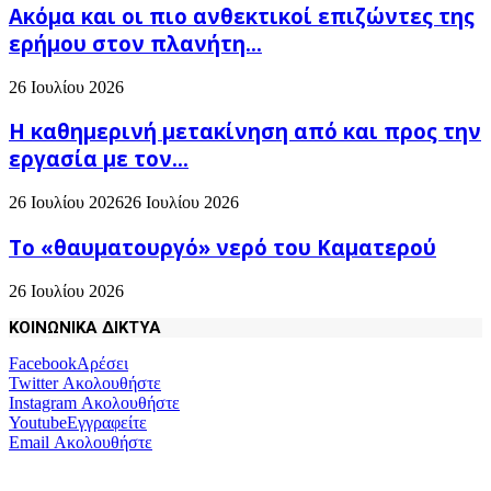
Ακόμα και οι πιο ανθεκτικοί επιζώντες της
ερήμου στον πλανήτη...
26 Ιουλίου 2026
H καθημερινή μετακίνηση από και προς την
εργασία με τον...
26 Ιουλίου 2026
26 Ιουλίου 2026
Το «θαυματουργό» νερό του Καματερού
26 Ιουλίου 2026
ΚΟΙΝΩΝΙΚΑ ΔΙΚΤΥΑ
Facebook
Αρέσει
Twitter
Ακολουθήστε
Instagram
Ακολουθήστε
Youtube
Εγγραφείτε
Email
Ακολουθήστε