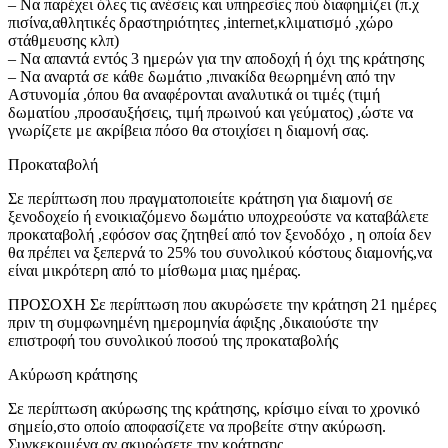
– Να παρέχει όλες τις ανέσεις και υπηρεσίες πού διαφημίζει (π.χ
πισίνα,αθλητικές δραστηριότητες ,internet,κλιματισμό ,χώρο
στάθμευσης κλπ)
– Να απαντά εντός 3 ημερών για την αποδοχή ή όχι της κράτησης
– Να αναρτά σε κάθε δωμάτιο ,πινακίδα θεωρημένη από την
Αστυνομία ,όπου θα αναφέρονται αναλυτικά οι τιμές (τιμή
δωματίου ,προσαυξήσεις, τιμή πρωινού και γεύματος) ,ώστε να
γνωρίζετε με ακρίβεια πόσο θα στοιχίσει η διαμονή σας.
Προκαταβολή
Σε περίπτωση που πραγματοποιείτε κράτηση για διαμονή σε
ξενοδοχείο ή ενοικιαζόμενο δωμάτιο υποχρεούστε να καταβάλετε
προκαταβολή ,εφόσον σας ζητηθεί από τον ξενοδόχο , η οποία δεν
θα πρέπει να ξεπερνά το 25% του συνολικού κόστους διαμονής,να
είναι μικρότερη από το μίσθωμα μιας ημέρας.
ΠΡΟΣΟΧΗ Σε περίπτωση που ακυρώσετε την κράτηση 21 ημέρες
πριν τη συμφωνημένη ημερομηνία άφιξης ,δικαιούστε την
επιστροφή του συνολικού ποσού της προκαταβολής
Ακύρωση κράτησης
Σε περίπτωση ακύρωσης της κράτησης, κρίσιμο είναι το χρονικό
σημείο,στο οποίο αποφασίζετε να προβείτε στην ακύρωση.
Συγκεκριμένα αν ακυρώσετε την κράτησης