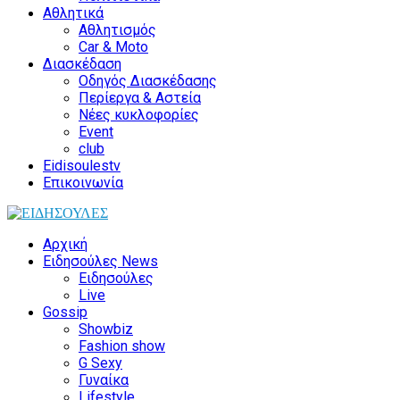
Αθλητικά
Αθλητισμός
Car & Moto
Διασκέδαση
Οδηγός Διασκέδασης
Περίεργα & Αστεία
Νέες κυκλοφορίες
Event
club
Eidisoulestv
Επικοινωνία
Αρχική
Ειδησούλες News
Ειδησούλες
Live
Gossip
Showbiz
Fashion show
G Sexy
Γυναίκα
Lifestyle