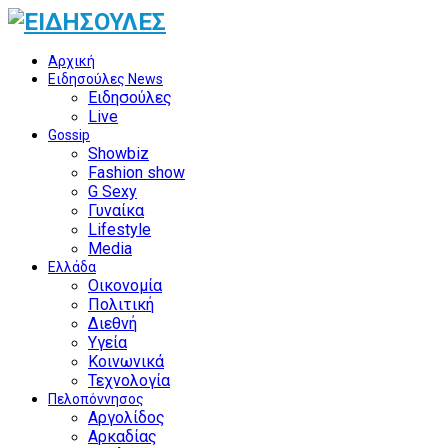
Αρχική
Ειδησούλες News
Ειδησούλες
Live
Gossip
Showbiz
Fashion show
G Sexy
Γυναίκα
Lifestyle
Media
Ελλάδα
Οικονομία
Πολιτική
Διεθνή
Υγεία
Κοινωνικά
Τεχνολογία
Πελοπόννησος
Αργολίδος
Αρκαδίας