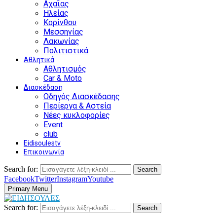
Αχαΐας
Ηλείας
Κορίνθου
Μεσσηνίας
Λακωνίας
Πολιτιστικά
Αθλητικά
Αθλητισμός
Car & Moto
Διασκέδαση
Οδηγός Διασκέδασης
Περίεργα & Αστεία
Νέες κυκλοφορίες
Event
club
Eidisoulestv
Επικοινωνία
Search for:
Search
Facebook
Twitter
Instagram
Youtube
Primary Menu
Search for:
Search