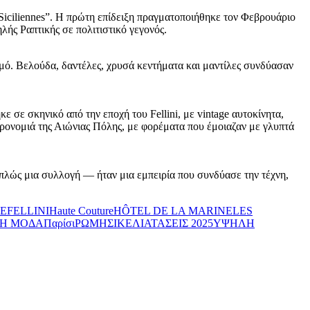
Siciliennes”. Η πρώτη επίδειξη πραγματοποιήθηκε τον Φεβρουάριο
λής Ραπτικής σε πολιτιστικό γεγονός.
σμό. Βελούδα, δαντέλες, χρυσά κεντήματα και μαντίλες συνδύασαν
ε σε σκηνικό από την εποχή του Fellini, με vintage αυτοκίνητα,
ληρονομιά της Αιώνιας Πόλης, με φορέματα που έμοιαζαν με γλυπτά
απλώς μια συλλογή — ήταν μια εμπειρία που συνδύασε την τέχνη,
E
FELLINI
Haute Couture
HÔTEL DE LA MARINE
LES
ΚΗ ΜΟΔΑ
Παρίσι
ΡΩΜΗ
ΣΙΚΕΛΙΑ
ΤΑΣΕΙΣ 2025
ΥΨΗΛΗ