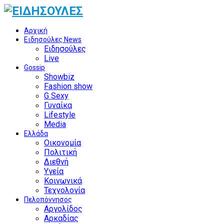
Αρχική
Ειδησούλες News
Ειδησούλες
Live
Gossip
Showbiz
Fashion show
G Sexy
Γυναίκα
Lifestyle
Media
Ελλάδα
Οικονομία
Πολιτική
Διεθνή
Υγεία
Κοινωνικά
Τεχνολογία
Πελοπόννησος
Αργολίδος
Αρκαδίας