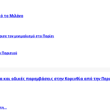
πό το Μιλάνο
ισε τον μινιμαλισμό στο Παρίσι
υ Παρισιού
α και οδικές παρεμβάσεις στην Κορινθία από την Πε
η...