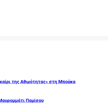
καίρι της Αθωότητας» στη Μπούκα
 Μαυρομμάτι Παμίσου