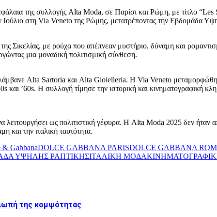
άλαια της συλλογής Alta Moda, σε Παρίσι και Ρώμη, με τίτλο “Les 
ον Ιούλιο στη Via Veneto της Ρώμης, μετατρέποντας την Εβδομάδα Υψη
της Σικελίας, με ρούχα που απέπνεαν μυστήριο, δύναμη και ρομαντι
υργώντας μια μοναδική πολιτισμική σύνθεση.
μβανε Alta Sartoria και Alta Gioielleria. Η Via Veneto μεταμορφώθηκ
50s και ’60s. Η συλλογή τίμησε την ιστορική και κινηματογραφική κ
να λειτουργήσει ως πολιτιστική γέφυρα. Η Alta Moda 2025 δεν ήταν 
αμη και την ιταλική ταυτότητα.
e & Gabbana
DOLCE GABBANA PARIS
DOLCE GABBANA ROM
ΔΑ ΥΨΗΛΗΣ ΡΑΠΤΙΚΗΣ
ΙΤΑΛΙΚΗ ΜΟΔΑ
ΚΙΝΗΜΑΤΟΓΡΑΦΙ
σιωπή της κομψότητας