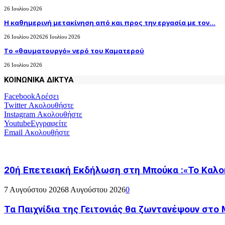
26 Ιουλίου 2026
H καθημερινή μετακίνηση από και προς την εργασία με τον...
26 Ιουλίου 2026
26 Ιουλίου 2026
Το «θαυματουργό» νερό του Καματερού
26 Ιουλίου 2026
ΚΟΙΝΩΝΙΚΑ ΔΙΚΤΥΑ
Facebook
Αρέσει
Twitter
Ακολουθήστε
Instagram
Ακολουθήστε
Youtube
Εγγραφείτε
Email
Ακολουθήστε
20ή Επετειακή Εκδήλωση στη Μπούκα :«Το Καλο
7 Αυγούστου 2026
8 Αυγούστου 2026
0
Τα Παιχνίδια της Γειτονιάς θα ζωντανέψουν στο