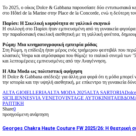
Το 2025, ο οίκος Dolce & Gabbana παρουσίασε δύο εντυπωσιακά κεφ
στο Hôtel de la Marine στην Place de la Concorde, ενώ η δεύτερη τ
Παρίσι: Η Σικελική κομψότητα σε γαλλικό σκηνικό
Η συλλογή στο Παρίσι ήταν εμπνευσμένη από τη γυναικεία φιγούρα 
την παραδοσιακή σικελική αισθητική με τη γαλλική φινέτσα, δημιο
Ρώμη: Μια κινηματογραφική εμπειρία μόδας
Στη Ρώμη, η επίδειξη ήταν μέρος ενός τριήμερου φεστιβάλ που περιλά
κλασικές Vespa και ατμόσφαιρα που θύμιζε το ιταλικό σινεμά των ’
και λεπτομέρειες εμπνευσμένες από την Αναγέννηση.
Η Alta Moda ως πολιτιστική αφήγηση
Η Dolce & Gabbana απέδειξε για άλλη μια φορά ότι η μόδα μπορεί 
την ιστορία και την υψηλή αισθητική, με επίκεντρο τη γυναικεία δύν
ALTA GIOIELLERIA
ALTA MODA 2025
ALTA SARTORIA
Dolc
SICILIENNES
VIA VENETO
VINTAGE ΑΥΤΟΚΙΝΗΤΑ
ΕΒΔΟΜΑ
ΡΑΠΤΙΚΗ
Share
0
προηγούμενη ανάρτηση
Georges Chakra Haute Couture FW 2025/26: Η θεατρική 