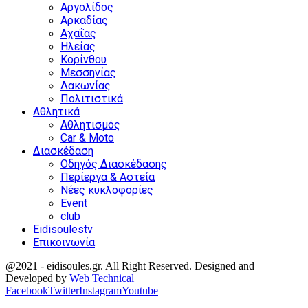
Αργολίδος
Αρκαδίας
Αχαΐας
Ηλείας
Κορίνθου
Μεσσηνίας
Λακωνίας
Πολιτιστικά
Αθλητικά
Αθλητισμός
Car & Moto
Διασκέδαση
Οδηγός Διασκέδασης
Περίεργα & Αστεία
Νέες κυκλοφορίες
Event
club
Eidisoulestv
Επικοινωνία
@2021 - eidisoules.gr. All Right Reserved. Designed and
Developed by
Web Technical
Facebook
Twitter
Instagram
Youtube