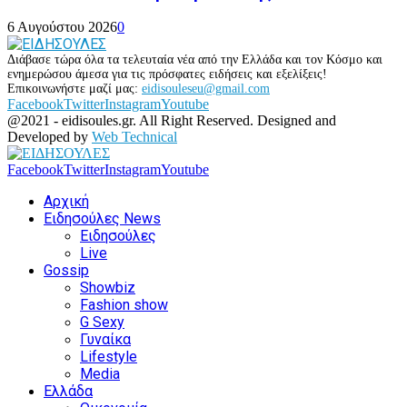
6 Αυγούστου 2026
0
Διάβασε τώρα όλα τα τελευταία νέα από την Ελλάδα και τον Κόσμο και
ενημερώσου άμεσα για τις πρόσφατες ειδήσεις και εξελίξεις!
Επικοινωνήστε μαζί μας:
eidisouleseu@gmail.com
Facebook
Twitter
Instagram
Youtube
@2021 - eidisoules.gr. All Right Reserved. Designed and
Developed by
Web Technical
Facebook
Twitter
Instagram
Youtube
Αρχική
Ειδησούλες News
Ειδησούλες
Live
Gossip
Showbiz
Fashion show
G Sexy
Γυναίκα
Lifestyle
Media
Ελλάδα