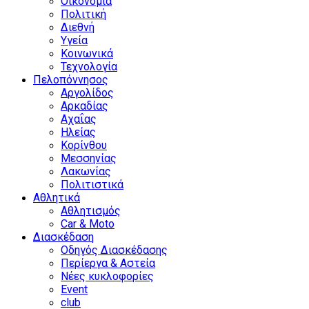
Οικονομία
Πολιτική
Διεθνή
Υγεία
Κοινωνικά
Τεχνολογία
Πελοπόννησος
Αργολίδος
Αρκαδίας
Αχαΐας
Ηλείας
Κορίνθου
Μεσσηνίας
Λακωνίας
Πολιτιστικά
Αθλητικά
Αθλητισμός
Car & Moto
Διασκέδαση
Οδηγός Διασκέδασης
Περίεργα & Αστεία
Νέες κυκλοφορίες
Event
club