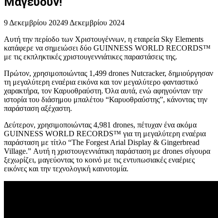
Μαγεύουν!”
9 Δεκεμβρίου 2024
9 Δεκεμβρίου 2024
Αυτή την περίοδο των Χριστουγέννων, η εταιρεία Sky Elements
κατάφερε να σημειώσει δύο GUINNESS WORLD RECORDS™
με τις εκπληκτικές χριστουγεννιάτικες παραστάσεις της.
Πρώτον, χρησιμοποιώντας 1,499 drones Nutcracker, δημιούργησαν
τη μεγαλύτερη εναέρια εικόνα και τον μεγαλύτερο φανταστικό
χαρακτήρα, τον Καρυοθραύστη. Όλα αυτά, ενώ αφηγούνταν την
ιστορία του διάσημου μπαλέτου “Καρυοθραύστης”, κάνοντας την
παράσταση αξέχαστη.
Δεύτερον, χρησιμοποιώντας 4,981 drones, πέτυχαν ένα ακόμα
GUINNESS WORLD RECORDS™ για τη μεγαλύτερη εναέρια
παράσταση με τίτλο “The Forgest Arial Display & Gingerbread
Village.” Αυτή η χριστουγεννιάτικη παράσταση με drones σίγουρα
ξεχωρίζει, μαγεύοντας το κοινό με τις εντυπωσιακές εναέριες
εικόνες και την τεχνολογική καινοτομία.