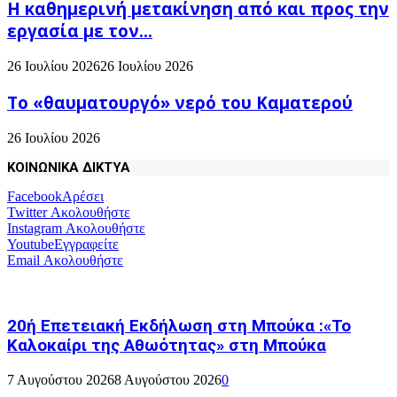
H καθημερινή μετακίνηση από και προς την
εργασία με τον...
26 Ιουλίου 2026
26 Ιουλίου 2026
Το «θαυματουργό» νερό του Καματερού
26 Ιουλίου 2026
ΚΟΙΝΩΝΙΚΑ ΔΙΚΤΥΑ
Facebook
Αρέσει
Twitter
Ακολουθήστε
Instagram
Ακολουθήστε
Youtube
Εγγραφείτε
Email
Ακολουθήστε
20ή Επετειακή Εκδήλωση στη Μπούκα :«Το
Καλοκαίρι της Αθωότητας» στη Μπούκα
7 Αυγούστου 2026
8 Αυγούστου 2026
0