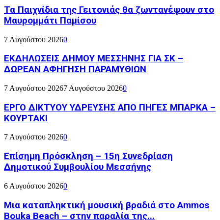
Τα Παιχνίδια της Γειτονιάς θα ζωντανέψουν στο
Μαυρομμάτι Παμίσου
7 Αυγούστου 2026
0
ΕΚΔΗΛΩΣΕΙΣ ΔΗΜΟΥ ΜΕΣΣΗΝΗΣ ΓΙΑ ΣΚ –
ΔΩΡΕΑΝ ΑΦΗΓΗΣΗ ΠΑΡΑΜΥΘΙΩΝ
7 Αυγούστου 2026
7 Αυγούστου 2026
0
ΕΡΓΟ ΔΙΚΤΥΟΥ ΥΔΡΕΥΣΗΣ ΑΠΟ ΠΗΓΕΣ ΜΠΑΡΚΑ –
ΚΟΥΡΤΑΚΙ
7 Αυγούστου 2026
0
Επίσημη Πρόσκληση – 15η Συνεδρίαση
Δημοτικού Συμβουλίου Μεσσήνης
6 Αυγούστου 2026
0
Μια καταπληκτική μουσική βραδιά στο Ammos
Bouka Beach – στην παραλία της...