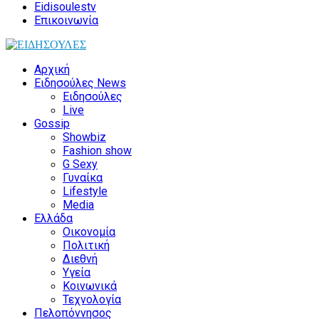
Eidisoulestv
Επικοινωνία
Αρχική
Ειδησούλες News
Ειδησούλες
Live
Gossip
Showbiz
Fashion show
G Sexy
Γυναίκα
Lifestyle
Media
Ελλάδα
Οικονομία
Πολιτική
Διεθνή
Υγεία
Κοινωνικά
Τεχνολογία
Πελοπόννησος