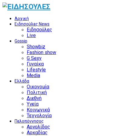
Αρχική
Ειδησούλες News
Ειδησούλες
Live
Gossip
Showbiz
Fashion show
G Sexy
Γυναίκα
Lifestyle
Media
Ελλάδα
Οικονομία
Πολιτική
Διεθνή
Υγεία
Κοινωνικά
Τεχνολογία
Πελοπόννησος
Αργολίδος
Αρκαδίας