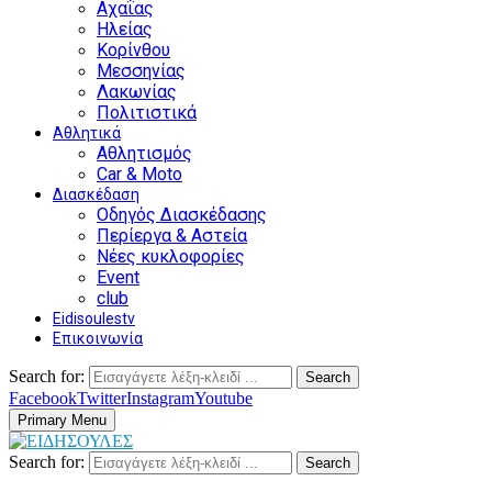
Αχαΐας
Ηλείας
Κορίνθου
Μεσσηνίας
Λακωνίας
Πολιτιστικά
Αθλητικά
Αθλητισμός
Car & Moto
Διασκέδαση
Οδηγός Διασκέδασης
Περίεργα & Αστεία
Νέες κυκλοφορίες
Event
club
Eidisoulestv
Επικοινωνία
Search for:
Search
Facebook
Twitter
Instagram
Youtube
Primary Menu
Search for:
Search