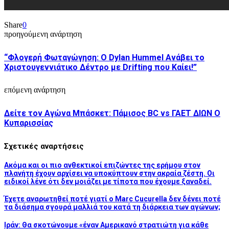
Share
0
προηγούμενη ανάρτηση
“Φλογερή Φωταγώγηση: Ο Dylan Hummel Ανάβει το
Χριστουγεννιάτικο Δέντρο με Drifting που Καίει!”
επόμενη ανάρτηση
Δείτε τον Αγώνα Μπάσκετ: Πάμισος BC vs ΓΑΕΤ ΔΙΩΝ Ο
Κυπαρισσίας
Σχετικές αναρτήσεις
Ακόμα και οι πιο ανθεκτικοί επιζώντες της ερήμου στον
πλανήτη έχουν αρχίσει να υποκύπτουν στην ακραία ζέστη. Οι
ειδικοί λένε ότι δεν μοιάζει με τίποτα που έχουμε ξαναδεί.
Έχετε αναρωτηθεί ποτέ γιατί ο Marc Cucurella δεν δένει ποτέ
τα διάσημα σγουρά μαλλιά του κατά τη διάρκεια των αγώνων;
Ιράν: Θα σκοτώνουμε «έναν Αμερικανό στρατιώτη για κάθε