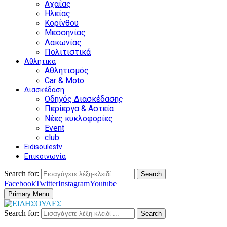
Αχαΐας
Ηλείας
Κορίνθου
Μεσσηνίας
Λακωνίας
Πολιτιστικά
Αθλητικά
Αθλητισμός
Car & Moto
Διασκέδαση
Οδηγός Διασκέδασης
Περίεργα & Αστεία
Νέες κυκλοφορίες
Event
club
Eidisoulestv
Επικοινωνία
Search for:
Search
Facebook
Twitter
Instagram
Youtube
Primary Menu
Search for:
Search