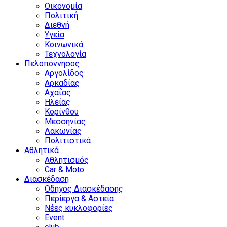
Οικονομία
Πολιτική
Διεθνή
Υγεία
Κοινωνικά
Τεχνολογία
Πελοπόννησος
Αργολίδος
Αρκαδίας
Αχαΐας
Ηλείας
Κορίνθου
Μεσσηνίας
Λακωνίας
Πολιτιστικά
Αθλητικά
Αθλητισμός
Car & Moto
Διασκέδαση
Οδηγός Διασκέδασης
Περίεργα & Αστεία
Νέες κυκλοφορίες
Event