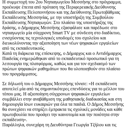
Η συμμετοχή του 2ου Νηπιαγωγείου Μεσσήνης στο πρόγραμμα,
προέκυψε έπειτα από πρόταση της Περιφερειακής Διεύθυνσης
Εκπαίδευσης Πελοποννήσου και της Διεύθυνσης Πρωτοβάθμιας
Εκπαίδευσης Μεσσηνίας, με την υποστήριξη της Συμβούλου
Εκπαίδευσης Νηπιαγωγών. Στο πλαίσιο της υποστήριξης της
δράσης, ο Δήμαρχος Μεσσήνης εξασφάλισε και παρέδωσε στο
νηπιαγωγείο μία σύγχρονη Smart TV με σύνδεση στο διαδίκτυο,
ενισχύοντας τις τεχνολογικές υποδομές του σχολείου και
διευκολύνοντας την αξιοποίηση των νέων ψηφιακών εργαλείων
από τις εκπαιδευτικούς.
Κατά τη διάρκεια της επίσκεψης, ο Δήμαρχος και ο Αντιδήμαρχος
Παιδείας ενημερώθηκαν από το εκπαιδευτικό προσωπικό για τη
λειτουργία της πλατφόρμας, καθώς και για τον σχεδιασμό των
πρώτων ψηφιακών μαθημάτων που θα υλοποιηθούν στο πλαίσιο
του προγράμματος.
Σε δήλωσή του ο Δήμαρχος Μεσσήνης τόνισε: «Η εκπαίδευση
αποτελεί μία από τις σημαντικότερες επενδύσεις για το μέλλον του
τόπου μας. Η αξιοποίηση σύγχρονων ψηφιακών εργαλείων
συμβάλλει στην αναβάθμιση της μαθησιακής διαδικασίας και στη
δημιουργία ίσων ευκαιριών για όλα τα παιδιά. Ο Δήμος Μεσσήνης
θα συνεχίσει να στηρίζει έμπρακτα τις σχολικές μονάδες και κάθε
πρωτοβουλία που προάγει την καινοτομία και την ποιότητα στην
εκπαίδευση».
Παράλληλα, συνεχάρη τη Διευθύντρια Γεωργία Τζήλου και τις