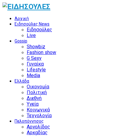
Αρχική
Ειδησούλες News
Ειδησούλες
Live
Gossip
Showbiz
Fashion show
G Sexy
Γυναίκα
Lifestyle
Media
Ελλάδα
Οικονομία
Πολιτική
Διεθνή
Υγεία
Κοινωνικά
Τεχνολογία
Πελοπόννησος
Αργολίδος
Αρκαδίας