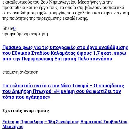
εκπαιδευτικούς του 2ου Νηπιαγωγείου Μεσσήνης για την
προσπάθεια και το έργο τους, τα οποία συμβάλλουν ουσιαστικά
στην αναβάθμιση της λειτουργίας του σχολείου και στην ενίσχυση
της ποιότητας της παρεχόμενης εκπαίδευσης.
Share
0
προηγούμενη ανάρτηση
Πράσινο φως για τις υπογραφές στο έργο αναβάθμισης
του Εθνικού Σταδίου Καλαμάτας ύψους 1,7 εκατ. ευρώ
από την Περιφερειακή Επιτροπή Πελοποννήσου
επόμενη ανάρτηση
Το τελευταίο αντίο στον Νίκο Ταγαρά – Ο επικήδειος
του Δημήτρη Πτωχού: «Η μνήμη σου θα φωτίζει τον
τόπο που αγάπησες»
Σχετικές αναρτήσεις
Επίσημη Πρόσκληση – 15η Συνεδρίαση Δημοτικού Συμβουλίου
Μεσσήνης