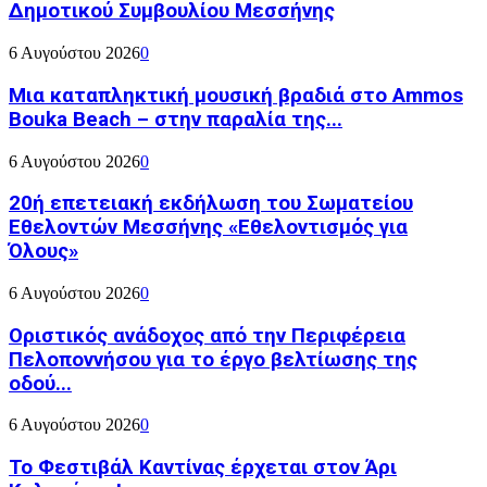
Δημοτικού Συμβουλίου Μεσσήνης
6 Αυγούστου 2026
0
Μια καταπληκτική μουσική βραδιά στο Ammos
Bouka Beach – στην παραλία της...
6 Αυγούστου 2026
0
20ή επετειακή εκδήλωση του Σωματείου
Εθελοντών Μεσσήνης «Εθελοντισμός για
Όλους»
6 Αυγούστου 2026
0
Οριστικός ανάδοχος από την Περιφέρεια
Πελοποννήσου για το έργο βελτίωσης της
οδού...
6 Αυγούστου 2026
0
Το Φεστιβάλ Καντίνας έρχεται στον Άρι