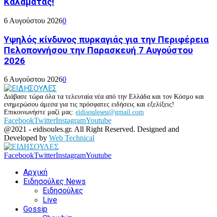
Καλαμάτας!
6 Αυγούστου 2026
0
Υψηλός κίνδυνος πυρκαγιάς για την Περιφέρεια
Πελοποννήσου την Παρασκευή 7 Αυγούστου
2026
6 Αυγούστου 2026
0
Διάβασε τώρα όλα τα τελευταία νέα από την Ελλάδα και τον Κόσμο και
ενημερώσου άμεσα για τις πρόσφατες ειδήσεις και εξελίξεις!
Επικοινωνήστε μαζί μας:
eidisouleseu@gmail.com
Facebook
Twitter
Instagram
Youtube
@2021 - eidisoules.gr. All Right Reserved. Designed and
Developed by
Web Technical
Facebook
Twitter
Instagram
Youtube
Αρχική
Ειδησούλες News
Ειδησούλες
Live
Gossip