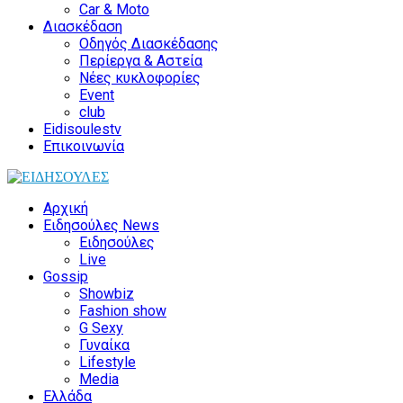
Car & Moto
Διασκέδαση
Οδηγός Διασκέδασης
Περίεργα & Αστεία
Νέες κυκλοφορίες
Event
club
Eidisoulestv
Επικοινωνία
Αρχική
Ειδησούλες News
Ειδησούλες
Live
Gossip
Showbiz
Fashion show
G Sexy
Γυναίκα
Lifestyle
Media
Ελλάδα