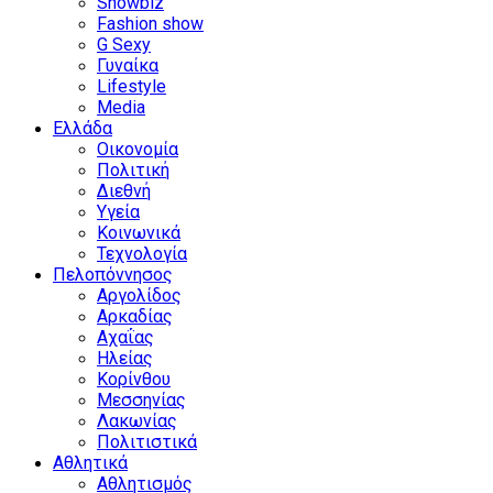
Showbiz
Fashion show
G Sexy
Γυναίκα
Lifestyle
Media
Ελλάδα
Οικονομία
Πολιτική
Διεθνή
Υγεία
Κοινωνικά
Τεχνολογία
Πελοπόννησος
Αργολίδος
Αρκαδίας
Αχαΐας
Ηλείας
Κορίνθου
Μεσσηνίας
Λακωνίας
Πολιτιστικά
Αθλητικά
Αθλητισμός