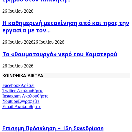
26 Ιουλίου 2026
H καθημερινή μετακίνηση από και προς την
εργασία με τον...
26 Ιουλίου 2026
26 Ιουλίου 2026
Το «θαυματουργό» νερό του Καματερού
26 Ιουλίου 2026
ΚΟΙΝΩΝΙΚΑ ΔΙΚΤΥΑ
Facebook
Αρέσει
Twitter
Ακολουθήστε
Instagram
Ακολουθήστε
Youtube
Εγγραφείτε
Email
Ακολουθήστε
Επίσημη Πρόσκληση – 15η Συνεδρίαση