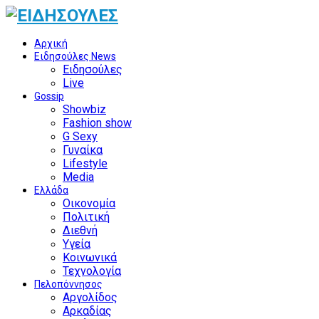
Αρχική
Ειδησούλες News
Ειδησούλες
Live
Gossip
Showbiz
Fashion show
G Sexy
Γυναίκα
Lifestyle
Media
Ελλάδα
Οικονομία
Πολιτική
Διεθνή
Υγεία
Κοινωνικά
Τεχνολογία
Πελοπόννησος
Αργολίδος
Αρκαδίας