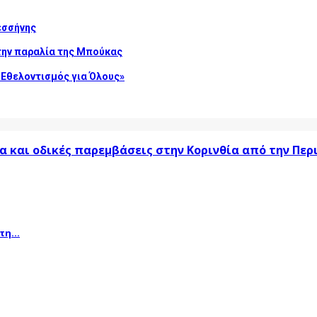
εσσήνης
την παραλία της Μπούκας
Εθελοντισμός για Όλους»
α και οδικές παρεμβάσεις στην Κορινθία από την Πε
η...