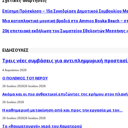
Σχετικές αναρτήσεις
Επίσημη Πρόσκληση – 15η Συνεδρίαση Δημοτικού Συμβουλίου Μ
Μια καταπληκτική μουσική βραδιά στο Ammos Bouka Beach – σ
20ή επετειακή εκδήλωση του Σωματείου Εθελοντών Μεσσήνης «
ΕΙΔΗΣΟΥΛΕΣ
Τρεις νέες συμβάσεις για αντιπλημμυρική προστασί
4 Αυγούστου 2026
Ο ΠΟΛΕΜΟΣ ΤΟΥ ΝΕΡΟΥ
26 Ιουλίου 2026
26 Ιουλίου 2026
Ακόμα και οι πιο ανθεκτικοί επιζώντες της ερήμου στον πλανήτ
26 Ιουλίου 2026
H καθημερινή μετακίνηση από και προς την εργασία με τον...
26 Ιουλίου 2026
26 Ιουλίου 2026
Το «θαυματουργό» νερό του Καματερού