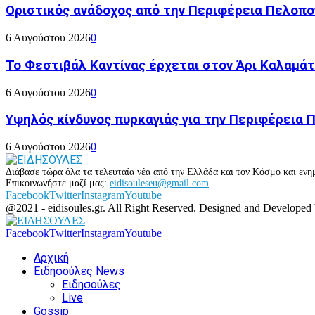
Οριστικός ανάδοχος από την Περιφέρεια Πελοπον
6 Αυγούστου 2026
0
Το Φεστιβάλ Καντίνας έρχεται στον Άρι Καλαμάτ
6 Αυγούστου 2026
0
Υψηλός κίνδυνος πυρκαγιάς για την Περιφέρεια
6 Αυγούστου 2026
0
Διάβασε τώρα όλα τα τελευταία νέα από την Ελλάδα και τον Κόσμο και ενημ
Επικοινωνήστε μαζί μας:
eidisouleseu@gmail.com
Facebook
Twitter
Instagram
Youtube
@2021 - eidisoules.gr. All Right Reserved. Designed and Developed
Facebook
Twitter
Instagram
Youtube
Αρχική
Ειδησούλες News
Ειδησούλες
Live
Gossip