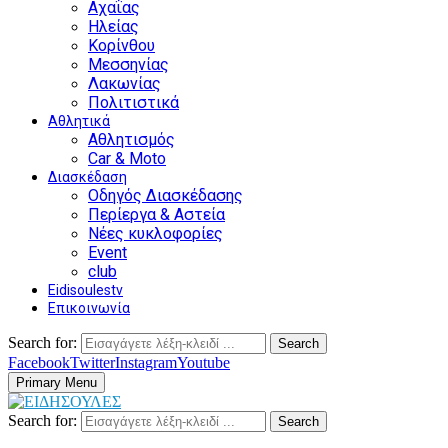
Αχαΐας
Ηλείας
Κορίνθου
Μεσσηνίας
Λακωνίας
Πολιτιστικά
Αθλητικά
Αθλητισμός
Car & Moto
Διασκέδαση
Οδηγός Διασκέδασης
Περίεργα & Αστεία
Νέες κυκλοφορίες
Event
club
Eidisoulestv
Επικοινωνία
Search for:
Search
Facebook
Twitter
Instagram
Youtube
Primary Menu
Search for:
Search