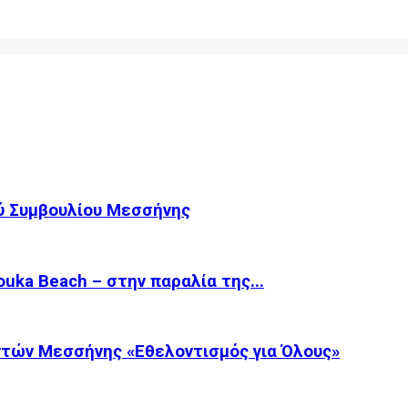
ύ Συμβουλίου Μεσσήνης
ka Beach – στην παραλία της...
τών Μεσσήνης «Εθελοντισμός για Όλους»