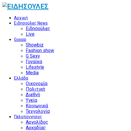
Αρχική
Ειδησούλες News
Ειδησούλες
Live
Gossip
Showbiz
Fashion show
G Sexy
Γυναίκα
Lifestyle
Media
Ελλάδα
Οικονομία
Πολιτική
Διεθνή
Υγεία
Κοινωνικά
Τεχνολογία
Πελοπόννησος
Αργολίδος
Αρκαδίας