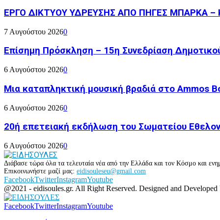
ΕΡΓΟ ΔΙΚΤΥΟΥ ΥΔΡΕΥΣΗΣ ΑΠΟ ΠΗΓΕΣ ΜΠΑΡΚΑ – 
7 Αυγούστου 2026
0
Επίσημη Πρόσκληση – 15η Συνεδρίαση Δημοτικο
6 Αυγούστου 2026
0
Μια καταπληκτική μουσική βραδιά στο Ammos Bou
6 Αυγούστου 2026
0
20ή επετειακή εκδήλωση του Σωματείου Εθελον
6 Αυγούστου 2026
0
Διάβασε τώρα όλα τα τελευταία νέα από την Ελλάδα και τον Κόσμο και ενημ
Επικοινωνήστε μαζί μας:
eidisouleseu@gmail.com
Facebook
Twitter
Instagram
Youtube
@2021 - eidisoules.gr. All Right Reserved. Designed and Developed
Facebook
Twitter
Instagram
Youtube