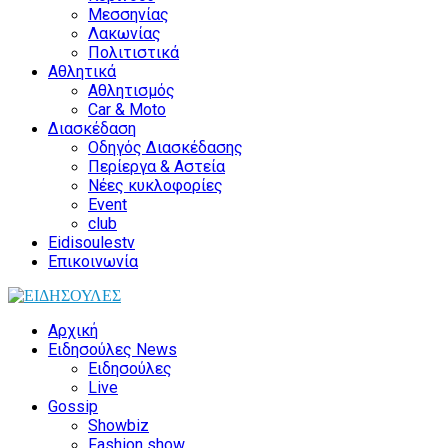
Μεσσηνίας
Λακωνίας
Πολιτιστικά
Αθλητικά
Αθλητισμός
Car & Moto
Διασκέδαση
Οδηγός Διασκέδασης
Περίεργα & Αστεία
Νέες κυκλοφορίες
Event
club
Eidisoulestv
Επικοινωνία
Αρχική
Ειδησούλες News
Ειδησούλες
Live
Gossip
Showbiz
Fashion show