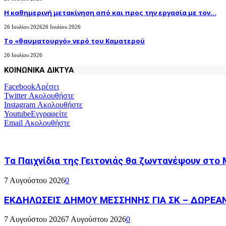
H καθημερινή μετακίνηση από και προς την εργασία με τον...
26 Ιουλίου 2026
26 Ιουλίου 2026
Το «θαυματουργό» νερό του Καματερού
26 Ιουλίου 2026
ΚΟΙΝΩΝΙΚΑ ΔΙΚΤΥΑ
Facebook
Αρέσει
Twitter
Ακολουθήστε
Instagram
Ακολουθήστε
Youtube
Εγγραφείτε
Email
Ακολουθήστε
Τα Παιχνίδια της Γειτονιάς θα ζωντανέψουν στο
7 Αυγούστου 2026
0
ΕΚΔΗΛΩΣΕΙΣ ΔΗΜΟΥ ΜΕΣΣΗΝΗΣ ΓΙΑ ΣΚ – ΔΩΡΕΑ
7 Αυγούστου 2026
7 Αυγούστου 2026
0