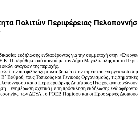
ητα Πολιτών Περιφέρειας Πελοποννήσου
»
δικασίας εκδήλωσης ενδιαφέροντος για την συμμετοχή στην «Ενεργε
.Κ. Π. ιδρύθηκε από κοινού με τον Δήμο Μεγαλόπολης και το Περιφ
ιακών αναγκών της περιοχής.
λεί την πιο φιλόδοξη πρωτοβουλία στον τομέα του ενεργειακού συμ
Β΄ Βαθμού, τους Τοπικούς και Γενικούς Οργανισμούς , τις Δημοτικές
λοποννήσου και ο Περιφερειάρχης Δημήτριος Πτωχός ανακοινώνουν ό
τηση – ενημέρωση σχετικά με τη πρόσκληση εκδήλωσης ενδιαφέροντ
εσσηνίας, των ΔΕΥΑ , ο ΓΟΕΒ Παμίσου και οι Προσωρινές Διοικούσ