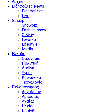
Αρχική
Ειδησούλες News
Ειδησούλες
Live
Gossip
Showbiz
Fashion show
G Sexy
Γυναίκα
Lifestyle
Media
Ελλάδα
Οικονομία
Πολιτική
Διεθνή
Υγεία
Κοινωνικά
Τεχνολογία
Πελοπόννησος
Αργολίδος
Αρκαδίας
Αχαΐας
Ηλείας
Κορίνθου