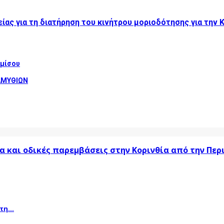
ας για τη διατήρηση του κινήτρου μοριοδότησης για την 
αμίσου
ΑΜΥΘΙΩΝ
α και οδικές παρεμβάσεις στην Κορινθία από την Πε
η...