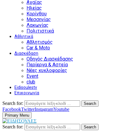
Αχαΐας
Ηλείας
Κορίνθου
Μεσσηνίας
Λακωνίας
Πολιτιστικά
Αθλητικά
Αθλητισμός
Car & Moto
Διασκέδαση
Οδηγός Διασκέδασης
Περίεργα & Αστεία
Νέες κυκλοφορίες
Event
club
Eidisoulestv
Επικοινωνία
Search for:
Search
Facebook
Twitter
Instagram
Youtube
Primary Menu
Search for:
Search