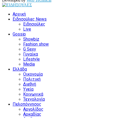
Developed by
Web Technical
Facebook
Twitter
Instagram
Youtube
Αρχική
Ειδησούλες News
Ειδησούλες
Live
Gossip
Showbiz
Fashion show
G Sexy
Γυναίκα
Lifestyle
Media
Ελλάδα
Οικονομία
Πολιτική
Διεθνή
Υγεία
Κοινωνικά
Τεχνολογία
Πελοπόννησος
Αργολίδος
Αρκαδίας