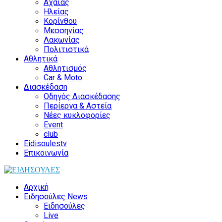
Αχαΐας
Ηλείας
Κορίνθου
Μεσσηνίας
Λακωνίας
Πολιτιστικά
Αθλητικά
Αθλητισμός
Car & Moto
Διασκέδαση
Οδηγός Διασκέδασης
Περίεργα & Αστεία
Νέες κυκλοφορίες
Event
club
Eidisoulestv
Επικοινωνία
Αρχική
Ειδησούλες News
Ειδησούλες
Live