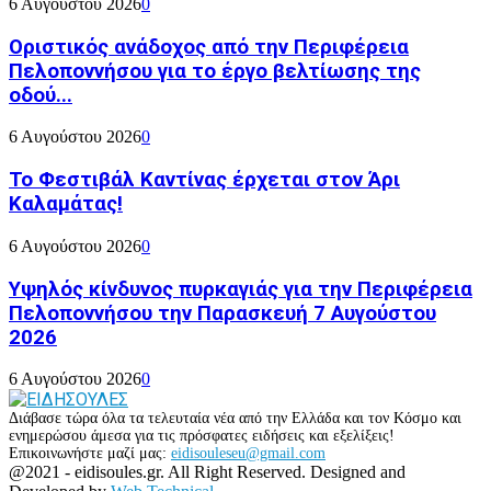
6 Αυγούστου 2026
0
Οριστικός ανάδοχος από την Περιφέρεια
Πελοποννήσου για το έργο βελτίωσης της
οδού...
6 Αυγούστου 2026
0
Το Φεστιβάλ Καντίνας έρχεται στον Άρι
Καλαμάτας!
6 Αυγούστου 2026
0
Υψηλός κίνδυνος πυρκαγιάς για την Περιφέρεια
Πελοποννήσου την Παρασκευή 7 Αυγούστου
2026
6 Αυγούστου 2026
0
Διάβασε τώρα όλα τα τελευταία νέα από την Ελλάδα και τον Κόσμο και
ενημερώσου άμεσα για τις πρόσφατες ειδήσεις και εξελίξεις!
Επικοινωνήστε μαζί μας:
eidisouleseu@gmail.com
Facebook
Twitter
Instagram
Youtube
@2021 - eidisoules.gr. All Right Reserved. Designed and