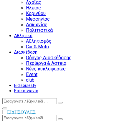
Αχαΐας
Ηλείας
Κορίνθου
Μεσσηνίας
Λακωνίας
Πολιτιστικά
Αθλητικά
Αθλητισμός
Car & Moto
Διασκέδαση
Οδηγός Διασκέδασης
Περίεργα & Αστεία
Νέες κυκλοφορίες
Event
club
Eidisoulestv
Επικοινωνία
Search
Search
for:
Facebook
Twitter
Instagram
Youtube
Primary
Menu
Search
Search
for: