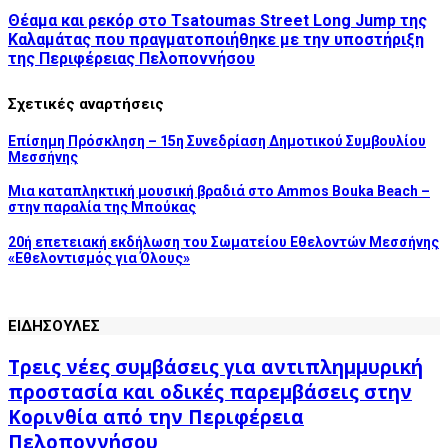
Θέαμα και ρεκόρ στο Tsatoumas Street Long Jump της
Καλαμάτας που πραγματοποιήθηκε με την υποστήριξη
της Περιφέρειας Πελοποννήσου
Σχετικές αναρτήσεις
Επίσημη Πρόσκληση – 15η Συνεδρίαση Δημοτικού Συμβουλίου
Μεσσήνης
Μια καταπληκτική μουσική βραδιά στο Ammos Bouka Beach –
στην παραλία της Μπούκας
20ή επετειακή εκδήλωση του Σωματείου Εθελοντών Μεσσήνης
«Εθελοντισμός για Όλους»
ΕΙΔΗΣΟΥΛΕΣ
Τρεις νέες συμβάσεις για αντιπλημμυρική
προστασία και οδικές παρεμβάσεις στην
Κορινθία από την Περιφέρεια
Πελοποννήσου