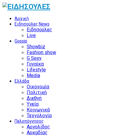
Αρχική
Ειδησούλες News
Ειδησούλες
Live
Gossip
Showbiz
Fashion show
G Sexy
Γυναίκα
Lifestyle
Media
Ελλάδα
Οικονομία
Πολιτική
Διεθνή
Υγεία
Κοινωνικά
Τεχνολογία
Πελοπόννησος
Αργολίδος
Αρκαδίας