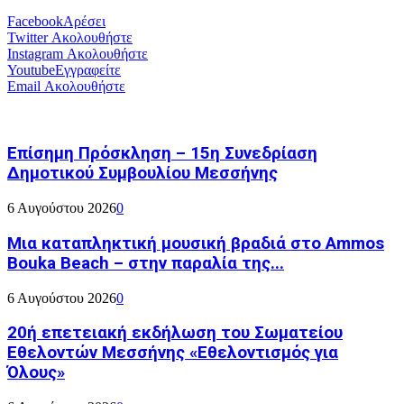
Facebook
Αρέσει
Twitter
Ακολουθήστε
Instagram
Ακολουθήστε
Youtube
Εγγραφείτε
Email
Ακολουθήστε
Επίσημη Πρόσκληση – 15η Συνεδρίαση
Δημοτικού Συμβουλίου Μεσσήνης
6 Αυγούστου 2026
0
Μια καταπληκτική μουσική βραδιά στο Ammos
Bouka Beach – στην παραλία της...
6 Αυγούστου 2026
0
20ή επετειακή εκδήλωση του Σωματείου
Εθελοντών Μεσσήνης «Εθελοντισμός για
Όλους»