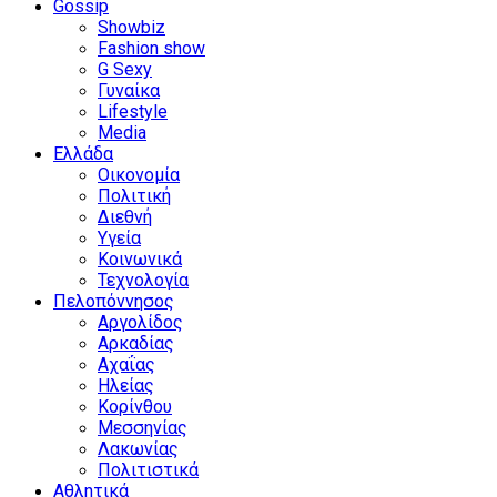
Gossip
Showbiz
Fashion show
G Sexy
Γυναίκα
Lifestyle
Media
Ελλάδα
Οικονομία
Πολιτική
Διεθνή
Υγεία
Κοινωνικά
Τεχνολογία
Πελοπόννησος
Αργολίδος
Αρκαδίας
Αχαΐας
Ηλείας
Κορίνθου
Μεσσηνίας
Λακωνίας
Πολιτιστικά
Αθλητικά