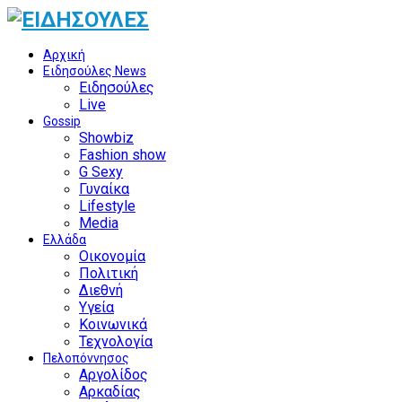
Αρχική
Ειδησούλες News
Ειδησούλες
Live
Gossip
Showbiz
Fashion show
G Sexy
Γυναίκα
Lifestyle
Media
Ελλάδα
Οικονομία
Πολιτική
Διεθνή
Υγεία
Κοινωνικά
Τεχνολογία
Πελοπόννησος
Αργολίδος
Αρκαδίας