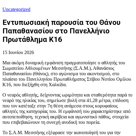
Uncategorized
Εντυπωσιακή παρουσία του Θάνου
Παπαθανασίου στο Πανελλήνιο
Πρωτάθλημα Κ16
15 Ιουνίου 2026
Μια ακόμη δυναμική εμφάνιση πραγματοποίησε ο αθλητής του
Σωματείου Αθλουμένων Μεσσήνης (Σ.Α.Μ.), Αθανάσιος
Παπαθανασίου (Θάνος), στο αγώνισμα του ακοντισμού, στο
πλαίσιο του Πανελληνίου Πρωταθλήματος Στίβου Νοτίου Ομίλου
Κ16, που διεξήχθη στη Χαλκίδα.
Ο νεαρός αθλητής, δείχνοντας ωριμότητα και σταθερότητα παρά το
νεαρό της ηλικίας του, σημείωσε βολή στα 41,28 μέτρα, επίδοση
που τον κατέταξε στην 7η θέση ανάμεσα στους κορυφαίους
αθλητές της κατηγορίας του. Η εμφάνισή του χαρακτηρίστηκε από
αυτοπεποίθηση, τεχνική ακρίβεια και αγωνιστικό πάθος, στοιχεία
που επιβεβαιώνουν τη συνεχή ανοδική του πορεία.
Το Σ.Α.Μ. Μεσσήνης εξέφρασε την ικανοποίησή του για την