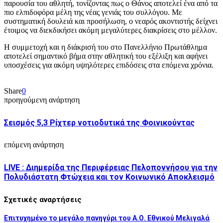
παρουσία του αθλητή, τονίζοντας πως ο Θάνος αποτελεί ένα από τα
πιο ελπιδοφόρα μέλη της νέας γενιάς του συλλόγου. Με
συστηματική δουλειά και προσήλωση, ο νεαρός ακοντιστής δείχνει
έτοιμος να διεκδικήσει ακόμη μεγαλύτερες διακρίσεις στο μέλλον.
Η συμμετοχή και η διάκρισή του στο Πανελλήνιο Πρωτάθλημα
αποτελεί σημαντικό βήμα στην αθλητική του εξέλιξη και αφήνει
υποσχέσεις για ακόμη υψηλότερες επιδόσεις στα επόμενα χρόνια.
Share
0
προηγούμενη ανάρτηση
Σεισμός 5,3 Ρίχτερ νοτιοδυτικά της Φοινικούντας
επόμενη ανάρτηση
LIVE : Διημερίδα της Περιφέρειας Πελοποννήσου για την
Πολυδιάστατη Φτώχεια και τον Κοινωνικό Αποκλεισμό
Σχετικές αναρτήσεις
Επιτυχημένο το μεγάλο πανηγύρι του Α.Ο. Εθνικού Μελιγαλά