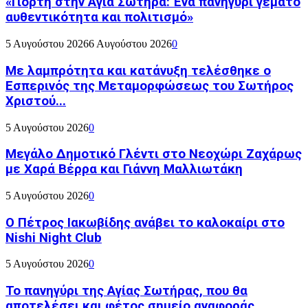
«Γιορτή στην Αγία Σωτήρα: Ένα πανηγύρι γεμάτο
αυθεντικότητα και πολιτισμό»
5 Αυγούστου 2026
6 Αυγούστου 2026
0
Με λαμπρότητα και κατάνυξη τελέσθηκε ο
Εσπερινός της Μεταμορφώσεως του Σωτήρος
Χριστού...
5 Αυγούστου 2026
0
Μεγάλο Δημοτικό Γλέντι στο Νεοχώρι Ζαχάρως
με Χαρά Βέρρα και Γιάννη Μαλλιωτάκη
5 Αυγούστου 2026
0
Ο Πέτρος Ιακωβίδης ανάβει το καλοκαίρι στο
Nishi Night Club
5 Αυγούστου 2026
0
Το πανηγύρι της Αγίας Σωτήρας, που θα
αποτελέσει και φέτος σημείο αναφοράς...