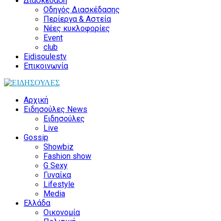
Διασκέδαση
Οδηγός Διασκέδασης
Περίεργα & Αστεία
Νέες κυκλοφορίες
Event
club
Eidisoulestv
Επικοινωνία
Αρχική
Ειδησούλες News
Ειδησούλες
Live
Gossip
Showbiz
Fashion show
G Sexy
Γυναίκα
Lifestyle
Media
Ελλάδα
Οικονομία