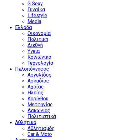
G Sexy
Γυναίκα
Lifestyle
Media
Ελλάδα
Οικονομία
Πολιτική
Διεθνή
Υγεία
Κοινωνικά
Τεχνολογία
Πελοπόννησος
Αργολίδος
Αρκαδίας
Αχαΐας
Ηλείας
Κορίνθου
Μεσσηνίας
Λακωνίας
Πολιτιστικά
Αθλητικά
Αθλητισμός
Car & Moto