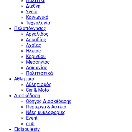
Πολιτική
Διεθνή
Υγεία
Κοινωνικά
Τεχνολογία
Πελοπόννησος
Αργολίδος
Αρκαδίας
Αχαΐας
Ηλείας
Κορίνθου
Μεσσηνίας
Λακωνίας
Πολιτιστικά
Αθλητικά
Αθλητισμός
Car & Moto
Διασκέδαση
Οδηγός Διασκέδασης
Περίεργα & Αστεία
Νέες κυκλοφορίες
Event
club
Eidisoulestv