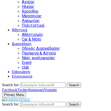
Αχαΐας
Ηλείας
Κορίνθου
Μεσσηνίας
Λακωνίας
Πολιτιστικά
Αθλητικά
Αθλητισμός
Car & Moto
Διασκέδαση
Οδηγός Διασκέδασης
Περίεργα & Αστεία
Νέες κυκλοφορίες
Event
club
Eidisoulestv
Επικοινωνία
Search for:
Search
Facebook
Twitter
Instagram
Youtube
Primary Menu
Search for:
Search