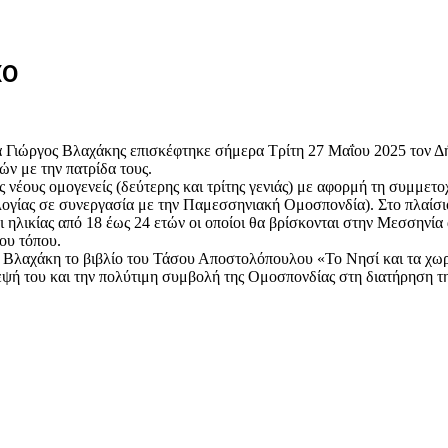
ΧΟ
 Γιώργος Βλαχάκης επισκέφτηκε σήμερα Τρίτη 27 Μαΐου 2025 τον Δ
ν με την πατρίδα τους.
 νέους ομογενείς (δεύτερης και τρίτης γενιάς) με αφορμή τη συμμετ
ογίας σε συνεργασία με την Παμεσσηνιακή Ομοσπονδία). Στο πλαίσιο
 ηλικίας από 18 έως 24 ετών οι οποίοι θα βρίσκονται στην Μεσσηνία 
του τόπου.
 Βλαχάκη το βιβλίο του Τάσου Αποστολόπουλου «Το Νησί και τα χω
εψή του και την πολύτιμη συμβολή της Ομοσπονδίας στη διατήρηση τ