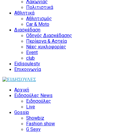
Λακωνίας
Πολιτιστικά
Αθλητικά
Αθλητισμός
Car & Moto
Διασκέδαση
Οδηγός Διασκέδασης
Περίεργα & Αστεία
Νέες κυκλοφορίες
Event
club
Eidisoulestv
Επικοινωνία
Αρχική
Ειδησούλες News
Ειδησούλες
Live
Gossip
Showbiz
Fashion show
G Sexy