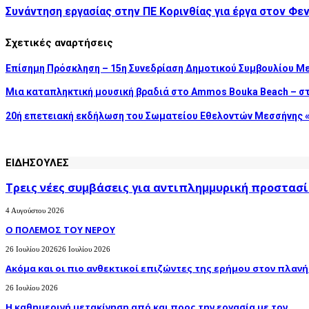
Συνάντηση εργασίας στην ΠΕ Κορινθίας για έργα στον Φ
Σχετικές αναρτήσεις
Επίσημη Πρόσκληση – 15η Συνεδρίαση Δημοτικού Συμβουλίου Μ
Μια καταπληκτική μουσική βραδιά στο Ammos Bouka Beach – σ
20ή επετειακή εκδήλωση του Σωματείου Εθελοντών Μεσσήνης «
ΕΙΔΗΣΟΥΛΕΣ
Τρεις νέες συμβάσεις για αντιπλημμυρική προστασί
4 Αυγούστου 2026
Ο ΠΟΛΕΜΟΣ ΤΟΥ ΝΕΡΟΥ
26 Ιουλίου 2026
26 Ιουλίου 2026
Ακόμα και οι πιο ανθεκτικοί επιζώντες της ερήμου στον πλανήτ
26 Ιουλίου 2026
H καθημερινή μετακίνηση από και προς την εργασία με τον...