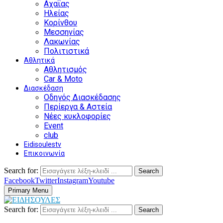
Αχαΐας
Ηλείας
Κορίνθου
Μεσσηνίας
Λακωνίας
Πολιτιστικά
Αθλητικά
Αθλητισμός
Car & Moto
Διασκέδαση
Οδηγός Διασκέδασης
Περίεργα & Αστεία
Νέες κυκλοφορίες
Event
club
Eidisoulestv
Επικοινωνία
Search for:
Search
Facebook
Twitter
Instagram
Youtube
Primary Menu
Search for:
Search