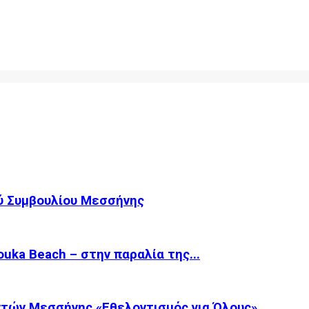
ύ Συμβουλίου Μεσσήνης
ka Beach – στην παραλία της...
τών Μεσσήνης «Εθελοντισμός για Όλους»