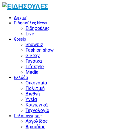
Αρχική
Ειδησούλες News
Ειδησούλες
Live
Gossip
Showbiz
Fashion show
G Sexy
Γυναίκα
Lifestyle
Media
Ελλάδα
Οικονομία
Πολιτική
Διεθνή
Υγεία
Κοινωνικά
Τεχνολογία
Πελοπόννησος
Αργολίδος
Αρκαδίας