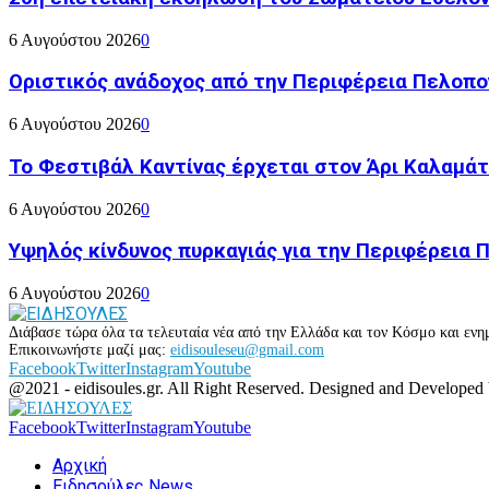
6 Αυγούστου 2026
0
Οριστικός ανάδοχος από την Περιφέρεια Πελοπον
6 Αυγούστου 2026
0
Το Φεστιβάλ Καντίνας έρχεται στον Άρι Καλαμάτ
6 Αυγούστου 2026
0
Υψηλός κίνδυνος πυρκαγιάς για την Περιφέρεια
6 Αυγούστου 2026
0
Διάβασε τώρα όλα τα τελευταία νέα από την Ελλάδα και τον Κόσμο και ενημ
Επικοινωνήστε μαζί μας:
eidisouleseu@gmail.com
Facebook
Twitter
Instagram
Youtube
@2021 - eidisoules.gr. All Right Reserved. Designed and Developed
Facebook
Twitter
Instagram
Youtube
Αρχική
Ειδησούλες News