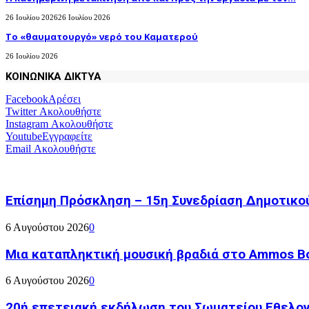
26 Ιουλίου 2026
26 Ιουλίου 2026
Το «θαυματουργό» νερό του Καματερού
26 Ιουλίου 2026
ΚΟΙΝΩΝΙΚΑ ΔΙΚΤΥΑ
Facebook
Αρέσει
Twitter
Ακολουθήστε
Instagram
Ακολουθήστε
Youtube
Εγγραφείτε
Email
Ακολουθήστε
Επίσημη Πρόσκληση – 15η Συνεδρίαση Δημοτικο
6 Αυγούστου 2026
0
Μια καταπληκτική μουσική βραδιά στο Ammos Bou
6 Αυγούστου 2026
0
20ή επετειακή εκδήλωση του Σωματείου Εθελον