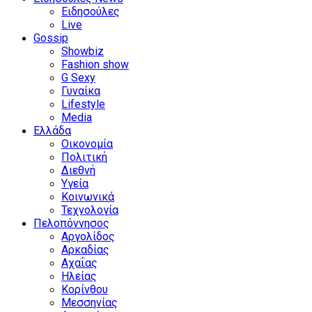
Ειδησούλες
Live
Gossip
Showbiz
Fashion show
G Sexy
Γυναίκα
Lifestyle
Media
Ελλάδα
Οικονομία
Πολιτική
Διεθνή
Υγεία
Κοινωνικά
Τεχνολογία
Πελοπόννησος
Αργολίδος
Αρκαδίας
Αχαΐας
Ηλείας
Κορίνθου
Μεσσηνίας