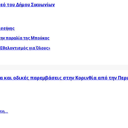
ενεό του Δήμου Σικυωνίων
εσσήνης
την παραλία της Μπούκας
Εθελοντισμός για Όλους»
α και οδικές παρεμβάσεις στην Κορινθία από την Πε
η...