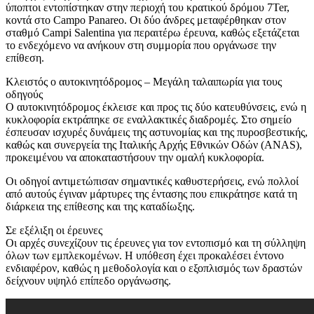
ύποπτοι εντοπίστηκαν στην περιοχή του κρατικού δρόμου 7Ter,
κοντά στο Campo Panareo. Οι δύο άνδρες μεταφέρθηκαν στον
σταθμό Campi Salentina για περαιτέρω έρευνα, καθώς εξετάζεται
το ενδεχόμενο να ανήκουν στη συμμορία που οργάνωσε την
επίθεση.
Κλειστός ο αυτοκινητόδρομος – Μεγάλη ταλαιπωρία για τους
οδηγούς
Ο αυτοκινητόδρομος έκλεισε και προς τις δύο κατευθύνσεις, ενώ η
κυκλοφορία εκτράπηκε σε εναλλακτικές διαδρομές. Στο σημείο
έσπευσαν ισχυρές δυνάμεις της αστυνομίας και της πυροσβεστικής,
καθώς και συνεργεία της Ιταλικής Αρχής Εθνικών Οδών (ANAS),
προκειμένου να αποκαταστήσουν την ομαλή κυκλοφορία.
Οι οδηγοί αντιμετώπισαν σημαντικές καθυστερήσεις, ενώ πολλοί
από αυτούς έγιναν μάρτυρες της έντασης που επικράτησε κατά τη
διάρκεια της επίθεσης και της καταδίωξης.
Σε εξέλιξη οι έρευνες
Οι αρχές συνεχίζουν τις έρευνες για τον εντοπισμό και τη σύλληψη
όλων των εμπλεκομένων. Η υπόθεση έχει προκαλέσει έντονο
ενδιαφέρον, καθώς η μεθοδολογία και ο εξοπλισμός των δραστών
δείχνουν υψηλό επίπεδο οργάνωσης.