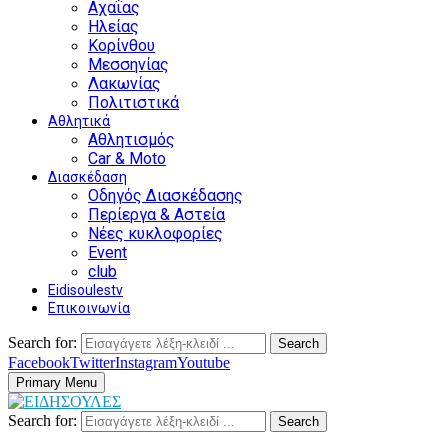
Αχαΐας
Ηλείας
Κορίνθου
Μεσσηνίας
Λακωνίας
Πολιτιστικά
Αθλητικά
Αθλητισμός
Car & Moto
Διασκέδαση
Οδηγός Διασκέδασης
Περίεργα & Αστεία
Νέες κυκλοφορίες
Event
club
Eidisoulestv
Επικοινωνία
Search for:
Search
Facebook
Twitter
Instagram
Youtube
Primary Menu
Search for:
Search