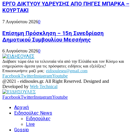
ΕΡΓΟ ΔΙΚΤΥΟΥ ΥΔΡΕΥΣΗΣ ΑΠΟ ΠΗΓΕΣ ΜΠΑΡΚΑ –
ΚΟΥΡΤΑΚΙ
7 Αυγούστου 2026
0
Επίσημη Πρόσκληση – 15η Συνεδρίαση
Δημοτικού Συμβουλίου Μεσσήνης
6 Αυγούστου 2026
0
Διάβασε τώρα όλα τα τελευταία νέα από την Ελλάδα και τον Κόσμο και
ενημερώσου άμεσα για τις πρόσφατες ειδήσεις και εξελίξεις!
Επικοινωνήστε μαζί μας:
eidisouleseu@gmail.com
Facebook
Twitter
Instagram
Youtube
@2021 - eidisoules.gr. All Right Reserved. Designed and
Developed by
Web Technical
Facebook
Twitter
Instagram
Youtube
Αρχική
Ειδησούλες News
Ειδησούλες
Live
Gossip