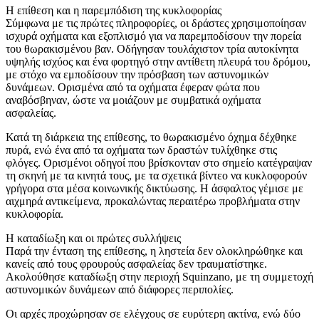
Η επίθεση και η παρεμπόδιση της κυκλοφορίας
Σύμφωνα με τις πρώτες πληροφορίες, οι δράστες χρησιμοποίησαν
ισχυρά οχήματα και εξοπλισμό για να παρεμποδίσουν την πορεία
του θωρακισμένου βαν. Οδήγησαν τουλάχιστον τρία αυτοκίνητα
υψηλής ισχύος και ένα φορτηγό στην αντίθετη πλευρά του δρόμου,
με στόχο να εμποδίσουν την πρόσβαση των αστυνομικών
δυνάμεων. Ορισμένα από τα οχήματα έφεραν φώτα που
αναβόσβηναν, ώστε να μοιάζουν με συμβατικά οχήματα
ασφαλείας.
Κατά τη διάρκεια της επίθεσης, το θωρακισμένο όχημα δέχθηκε
πυρά, ενώ ένα από τα οχήματα των δραστών τυλίχθηκε στις
φλόγες. Ορισμένοι οδηγοί που βρίσκονταν στο σημείο κατέγραψαν
τη σκηνή με τα κινητά τους, με τα σχετικά βίντεο να κυκλοφορούν
γρήγορα στα μέσα κοινωνικής δικτύωσης. Η άσφαλτος γέμισε με
αιχμηρά αντικείμενα, προκαλώντας περαιτέρω προβλήματα στην
κυκλοφορία.
Η καταδίωξη και οι πρώτες συλλήψεις
Παρά την ένταση της επίθεσης, η ληστεία δεν ολοκληρώθηκε και
κανείς από τους φρουρούς ασφαλείας δεν τραυματίστηκε.
Ακολούθησε καταδίωξη στην περιοχή Squinzano, με τη συμμετοχή
αστυνομικών δυνάμεων από διάφορες περιπολίες.
Οι αρχές προχώρησαν σε ελέγχους σε ευρύτερη ακτίνα, ενώ δύο