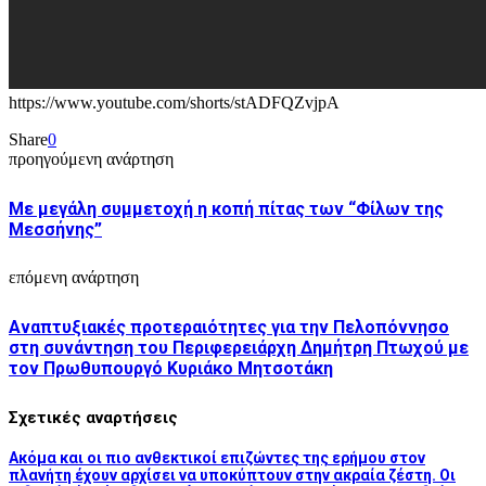
https://www.youtube.com/shorts/stADFQZvjpA
Share
0
προηγούμενη ανάρτηση
Με μεγάλη συμμετοχή η κοπή πίτας των “Φίλων της
Μεσσήνης”
επόμενη ανάρτηση
Αναπτυξιακές προτεραιότητες για την Πελοπόννησο
στη συνάντηση του Περιφερειάρχη Δημήτρη Πτωχού με
τον Πρωθυπουργό Κυριάκο Μητσοτάκη
Σχετικές αναρτήσεις
Ακόμα και οι πιο ανθεκτικοί επιζώντες της ερήμου στον
πλανήτη έχουν αρχίσει να υποκύπτουν στην ακραία ζέστη. Οι