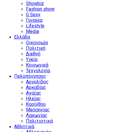
Showbiz
Fashion show
G Sexy
Γυναίκα
Lifestyle
Media
Ελλάδα
Οικονομία
Πολιτική
Διεθνή
Υγεία
Κοινωνικά
Τεχνολογία
Πελοπόννησος
Αργολίδος
Αρκαδίας
Αχαΐας
Ηλείας
Κορίνθου
Μεσσηνίας
Λακωνίας
Πολιτιστικά
Αθλητικά