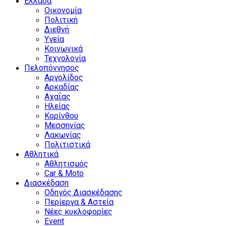
Ελλάδα
Οικονομία
Πολιτική
Διεθνή
Υγεία
Κοινωνικά
Τεχνολογία
Πελοπόννησος
Αργολίδος
Αρκαδίας
Αχαΐας
Ηλείας
Κορίνθου
Μεσσηνίας
Λακωνίας
Πολιτιστικά
Αθλητικά
Αθλητισμός
Car & Moto
Διασκέδαση
Οδηγός Διασκέδασης
Περίεργα & Αστεία
Νέες κυκλοφορίες
Event