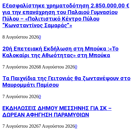
Εξασφαλίστηκε χρηματοδότηση 2.850.000,00 €
για την επανάχρηση του Παλαιού Γυμνασίου
Πύλου – «Πολιτιστικό Κέντρο Πύλου
“Κωνσταντίνος Σαμαράς”»
8 Αυγούστου 2026
0
20ή Επετειακή Εκδήλωση στη Μπούκα :«Το
Καλοκαίρι της Αθωότητας» στη Μπούκα
7 Αυγούστου 2026
8 Αυγούστου 2026
0
Τα Παιχνίδια της Γειτονιάς θα ζωντανέψουν στο
Μαυρομμάτι Παμίσου
7 Αυγούστου 2026
0
ΕΚΔΗΛΩΣΕΙΣ ΔΗΜΟΥ ΜΕΣΣΗΝΗΣ ΓΙΑ ΣΚ –
ΔΩΡΕΑΝ ΑΦΗΓΗΣΗ ΠΑΡΑΜΥΘΙΩΝ
7 Αυγούστου 2026
7 Αυγούστου 2026
0