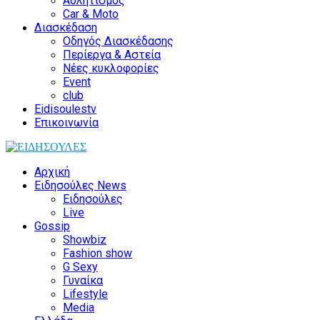
Αθλητισμός
Car & Moto
Διασκέδαση
Οδηγός Διασκέδασης
Περίεργα & Αστεία
Νέες κυκλοφορίες
Event
club
Eidisoulestv
Επικοινωνία
Αρχική
Ειδησούλες News
Ειδησούλες
Live
Gossip
Showbiz
Fashion show
G Sexy
Γυναίκα
Lifestyle
Media