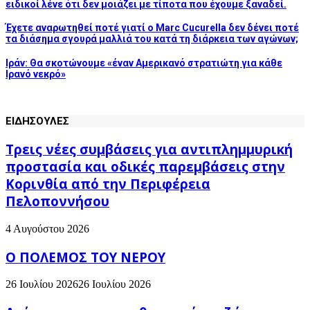
ειδικοί λένε ότι δεν μοιάζει με τίποτα που έχουμε ξαναδεί.
Έχετε αναρωτηθεί ποτέ γιατί ο Marc Cucurella δεν δένει ποτέ
τα διάσημα σγουρά μαλλιά του κατά τη διάρκεια των αγώνων;
Ιράν: Θα σκοτώνουμε «έναν Αμερικανό στρατιώτη για κάθε
Ιρανό νεκρό»
ΕΙΔΗΣΟΥΛΕΣ
Τρεις νέες συμβάσεις για αντιπλημμυρική
προστασία και οδικές παρεμβάσεις στην
Κορινθία από την Περιφέρεια
Πελοποννήσου
4 Αυγούστου 2026
Ο ΠΟΛΕΜΟΣ ΤΟΥ ΝΕΡΟΥ
26 Ιουλίου 2026
26 Ιουλίου 2026