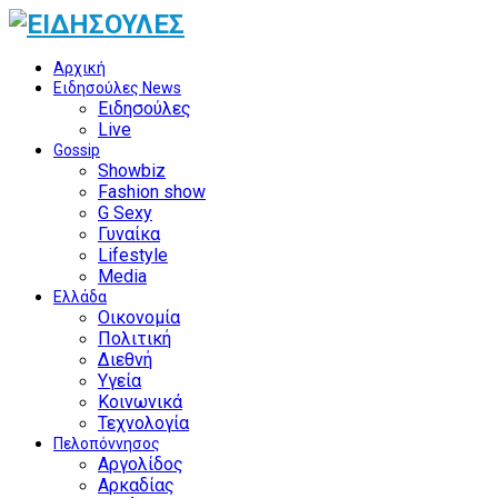
Αρχική
Ειδησούλες News
Ειδησούλες
Live
Gossip
Showbiz
Fashion show
G Sexy
Γυναίκα
Lifestyle
Media
Ελλάδα
Οικονομία
Πολιτική
Διεθνή
Υγεία
Κοινωνικά
Τεχνολογία
Πελοπόννησος
Αργολίδος
Αρκαδίας