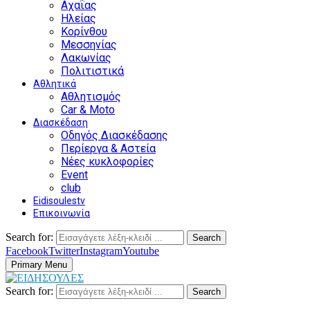
Αχαΐας
Ηλείας
Κορίνθου
Μεσσηνίας
Λακωνίας
Πολιτιστικά
Αθλητικά
Αθλητισμός
Car & Moto
Διασκέδαση
Οδηγός Διασκέδασης
Περίεργα & Αστεία
Νέες κυκλοφορίες
Event
club
Eidisoulestv
Επικοινωνία
Search for:
Search
Facebook
Twitter
Instagram
Youtube
Primary Menu
Search for:
Search