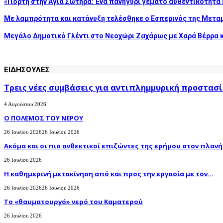
«Γιορτή στην Αγία Σωτήρα: Ένα πανηγύρι γεμάτο αυθεντικότητα 
Με λαμπρότητα και κατάνυξη τελέσθηκε ο Εσπερινός της Μετ
Μεγάλο Δημοτικό Γλέντι στο Νεοχώρι Ζαχάρως με Χαρά Βέρρα 
ΕΙΔΗΣΟΥΛΕΣ
Τρεις νέες συμβάσεις για αντιπλημμυρική προστασί
4 Αυγούστου 2026
Ο ΠΟΛΕΜΟΣ ΤΟΥ ΝΕΡΟΥ
26 Ιουλίου 2026
26 Ιουλίου 2026
Ακόμα και οι πιο ανθεκτικοί επιζώντες της ερήμου στον πλανήτ
26 Ιουλίου 2026
H καθημερινή μετακίνηση από και προς την εργασία με τον...
26 Ιουλίου 2026
26 Ιουλίου 2026
Το «θαυματουργό» νερό του Καματερού
26 Ιουλίου 2026