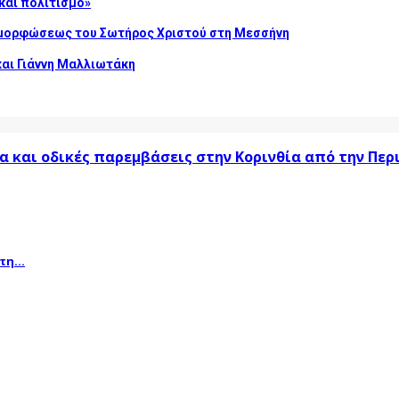
και πολιτισμό»
αμορφώσεως του Σωτήρος Χριστού στη Μεσσήνη
και Γιάννη Μαλλιωτάκη
α και οδικές παρεμβάσεις στην Κορινθία από την Πε
η...