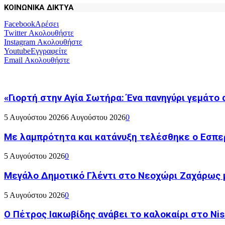
ΚΟΙΝΩΝΙΚΑ ΔΙΚΤΥΑ
Facebook
Αρέσει
Twitter
Ακολουθήστε
Instagram
Ακολουθήστε
Youtube
Εγγραφείτε
Email
Ακολουθήστε
«Γιορτή στην Αγία Σωτήρα: Ένα πανηγύρι γεμάτο 
5 Αυγούστου 2026
6 Αυγούστου 2026
0
Με λαμπρότητα και κατάνυξη τελέσθηκε ο Εσπε
5 Αυγούστου 2026
0
Μεγάλο Δημοτικό Γλέντι στο Νεοχώρι Ζαχάρως 
5 Αυγούστου 2026
0
Ο Πέτρος Ιακωβίδης ανάβει το καλοκαίρι στο Nish