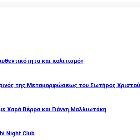
αυθεντικότητα και πολιτισμό»
ρινός της Μεταμορφώσεως του Σωτήρος Χριστού.
με Χαρά Βέρρα και Γιάννη Μαλλιωτάκη
i Night Club