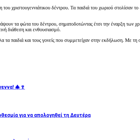
 του χριστουγεννιάτικου δέντρου. Τα παιδιά του χωριού στολίσαν το
νάψουν τα φώτα του δέντρου, σηματοδοτώντας έτσι την έναρξη των χρ
τινή διάθεση και ενθουσιασμό.
 όλα τα παιδιά και τους γονείς που συμμετείχαν στην εκδήλωση. Με τ
εννα! 🎄🍷
θεσμία για να απολογηθεί τη Δευτέρα