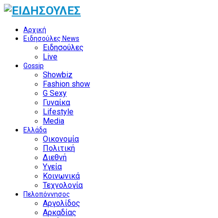
Αρχική
Ειδησούλες News
Ειδησούλες
Live
Gossip
Showbiz
Fashion show
G Sexy
Γυναίκα
Lifestyle
Media
Ελλάδα
Οικονομία
Πολιτική
Διεθνή
Υγεία
Κοινωνικά
Τεχνολογία
Πελοπόννησος
Αργολίδος
Αρκαδίας