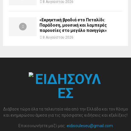
8 Αυγούστου 2026
«Εκρηκτική βραδιά στο Πεταλίδι:
Παράδοση, μουσική και λαμπερές
παρουσίες στο μεγάλο πανηγύρι»
8 Αυγούστου 2026
Διάβασε τώρα όλα τα τελευταία νέα από την Ελλάδα και τον Κόσμο
και ενημερώσου άμεσα για τις πρόσφατες ειδήσεις και εξελίξεις!
Επικοινωνήστε μαζί μας:
eidisouleseu@gmail.com