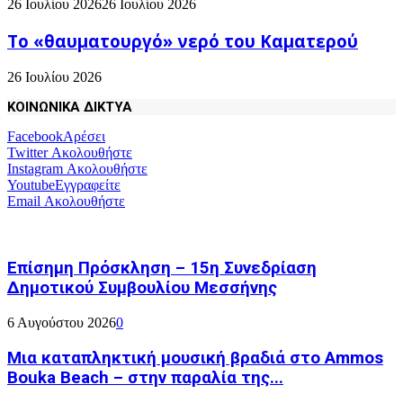
26 Ιουλίου 2026
26 Ιουλίου 2026
Το «θαυματουργό» νερό του Καματερού
26 Ιουλίου 2026
ΚΟΙΝΩΝΙΚΑ ΔΙΚΤΥΑ
Facebook
Αρέσει
Twitter
Ακολουθήστε
Instagram
Ακολουθήστε
Youtube
Εγγραφείτε
Email
Ακολουθήστε
Επίσημη Πρόσκληση – 15η Συνεδρίαση
Δημοτικού Συμβουλίου Μεσσήνης
6 Αυγούστου 2026
0
Μια καταπληκτική μουσική βραδιά στο Ammos
Bouka Beach – στην παραλία της...