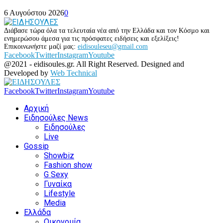
6 Αυγούστου 2026
0
Διάβασε τώρα όλα τα τελευταία νέα από την Ελλάδα και τον Κόσμο και
ενημερώσου άμεσα για τις πρόσφατες ειδήσεις και εξελίξεις!
Επικοινωνήστε μαζί μας:
eidisouleseu@gmail.com
Facebook
Twitter
Instagram
Youtube
@2021 - eidisoules.gr. All Right Reserved. Designed and
Developed by
Web Technical
Facebook
Twitter
Instagram
Youtube
Αρχική
Ειδησούλες News
Ειδησούλες
Live
Gossip
Showbiz
Fashion show
G Sexy
Γυναίκα
Lifestyle
Media
Ελλάδα
Οικονομία