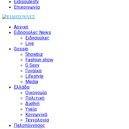
Eidisoulestv
Επικοινωνία
Αρχική
Ειδησούλες News
Ειδησούλες
Live
Gossip
Showbiz
Fashion show
G Sexy
Γυναίκα
Lifestyle
Media
Ελλάδα
Οικονομία
Πολιτική
Διεθνή
Υγεία
Κοινωνικά
Τεχνολογία
Πελοπόννησος