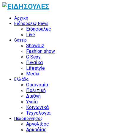
Αρχική
Ειδησούλες News
Ειδησούλες
Live
Gossip
Showbiz
Fashion show
G Sexy
Γυναίκα
Lifestyle
Media
Ελλάδα
Οικονομία
Πολιτική
Διεθνή
Υγεία
Κοινωνικά
Τεχνολογία
Πελοπόννησος
Αργολίδος
Αρκαδίας