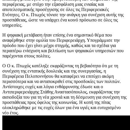
περιφέρειας, με στόχο την εξασφάλιση μιας ενιαίας και
αποτελεσματικής προσέγγισης σε όλες τις Περιφερειακές
Ενότητες. Ο κ. Πτωχός τόνισε την ανάγκη για συνέχιση αυτής της
προσπάθειας, ώστε να υπάρχει ένα κοινό πρόσωπο σε όλες τις
υπηρεσίες.
Η ψηφιακή μετάβαση ήταν επίσης ένα σημαντικό θέμα που
αναφέρθηκε στην ομιλία του Περιφερειάρχη. Υπογράμμισε την
πρόοδο που έχει γίνει μέχρι στιγμής, καθώς και τα σχέδια για
περαιτέρω ενίσχυση και βελτίωση των ψηφιακών υπηρεσιών που
παρέχονται στους πολίτες.
Ο Ο κ. Πτωχός κατέληξε εκφράζοντας τη βεβαιότητα ότι με τη
συνέχιση της εντατικής δουλειάς και της συνεργασίας, η
Περιφέρεια Πελοποννήσου θα καταφέρει να επιτύχει ακόμη
περισσότερα και να ανταποκριθεί στις προσδοκίες των πολιτών.
Αντίστοιχες ευχές και λόγια ενθάρρυνσης έδωσε και ο
Αντιπεριφερειάρχης Στάθης Αναστασόπουλος, εκφράζοντας την
αισιοδοξία του για τη νέα χρονιά και τη δέσμευση για συνέχιση της
προσπάθειας προς όφελος της κοινωνίας. Η κοπή της πίτας
ολοκληρώθηκε με τις ευχές όλων για ένα υγιές και ευτυχισμένο
νέο έτος.