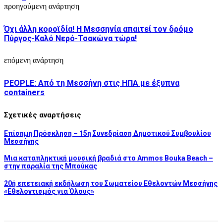
προηγούμενη ανάρτηση
Όχι άλλη κοροϊδία! Η Μεσσηνία απαιτεί τον δρόμο
Πύργος-Καλό Νερό-Τσακώνα τώρα!
επόμενη ανάρτηση
PEOPLE: Από τη Μεσσήνη στις ΗΠΑ με έξυπνα
containers
Σχετικές αναρτήσεις
Επίσημη Πρόσκληση – 15η Συνεδρίαση Δημοτικού Συμβουλίου
Μεσσήνης
Μια καταπληκτική μουσική βραδιά στο Ammos Bouka Beach –
στην παραλία της Μπούκας
20ή επετειακή εκδήλωση του Σωματείου Εθελοντών Μεσσήνης
«Εθελοντισμός για Όλους»