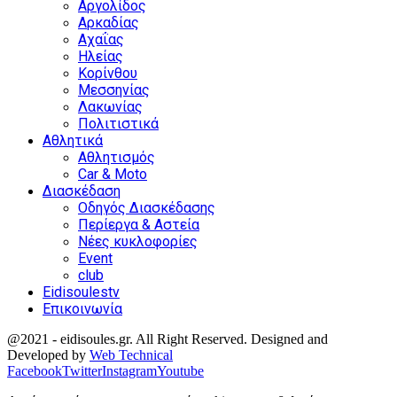
Αργολίδος
Αρκαδίας
Αχαΐας
Ηλείας
Κορίνθου
Μεσσηνίας
Λακωνίας
Πολιτιστικά
Αθλητικά
Αθλητισμός
Car & Moto
Διασκέδαση
Οδηγός Διασκέδασης
Περίεργα & Αστεία
Νέες κυκλοφορίες
Event
club
Eidisoulestv
Επικοινωνία
@2021 - eidisoules.gr. All Right Reserved. Designed and
Developed by
Web Technical
Facebook
Twitter
Instagram
Youtube