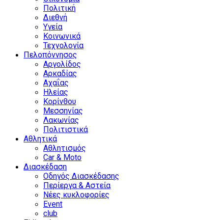
Πολιτική
Διεθνή
Υγεία
Κοινωνικά
Τεχνολογία
Πελοπόννησος
Αργολίδος
Αρκαδίας
Αχαΐας
Ηλείας
Κορίνθου
Μεσσηνίας
Λακωνίας
Πολιτιστικά
Αθλητικά
Αθλητισμός
Car & Moto
Διασκέδαση
Οδηγός Διασκέδασης
Περίεργα & Αστεία
Νέες κυκλοφορίες
Event
club