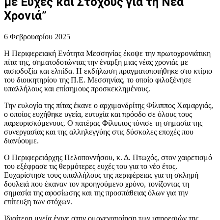
με Ευχές και Στόχους για τη Νέα
Χρονιά”
6 Φεβρουαρίου 2025
Η Περιφερειακή Ενότητα Μεσσηνίας έκοψε την πρωτοχρονιάτικη
πίτα της, σηματοδοτώντας την έναρξη μιας νέας χρονιάς με
αισιοδοξία και ελπίδα. Η εκδήλωση πραγματοποιήθηκε στο κτίριο
του διοικητηρίου της Π.Ε. Μεσσηνίας, το οποίο φιλοξένησε
υπαλλήλους και επίσημους προσκεκλημένους.
Την ευλογία της πίτας έκανε ο αρχιμανδρίτης Φίλιππος Χαμαργιάς,
ο οποίος ευχήθηκε υγεία, ευτυχία και πρόοδο σε όλους τους
παρευρισκόμενους. Ο πατέρας Φίλιππος τόνισε τη σημασία της
συνεργασίας και της αλληλεγγύης στις δύσκολες εποχές που
διανύουμε.
Ο Περιφερειάρχης Πελοποννήσου, κ. Δ. Πτωχός, στον χαιρετισμό
του εξέφρασε τις θερμότερες ευχές του για το νέο έτος.
Ευχαρίστησε τους υπαλλήλους της περιφέρειας για τη σκληρή
δουλειά που έκαναν τον προηγούμενο χρόνο, τονίζοντας τη
σημασία της αφοσίωσης και της προσπάθειας όλων για την
επίτευξη των στόχων.
Ιδιαίτερη μνεία έγινε στην ομογενοποίηση των υπηρεσιών της