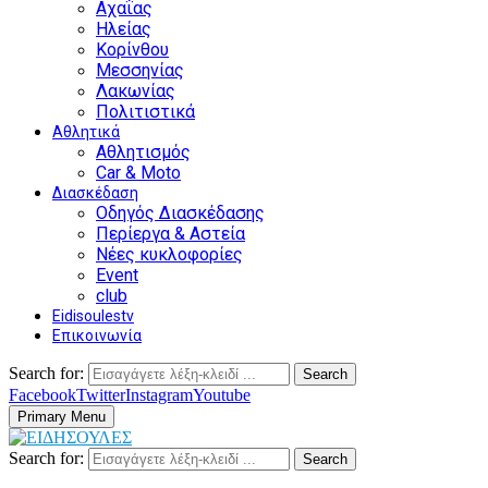
Αχαΐας
Ηλείας
Κορίνθου
Μεσσηνίας
Λακωνίας
Πολιτιστικά
Αθλητικά
Αθλητισμός
Car & Moto
Διασκέδαση
Οδηγός Διασκέδασης
Περίεργα & Αστεία
Νέες κυκλοφορίες
Event
club
Eidisoulestv
Επικοινωνία
Search for:
Search
Facebook
Twitter
Instagram
Youtube
Primary Menu
Search for:
Search