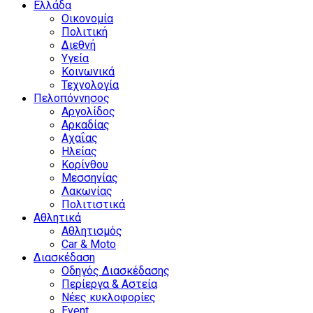
Ελλάδα
Οικονομία
Πολιτική
Διεθνή
Υγεία
Κοινωνικά
Τεχνολογία
Πελοπόννησος
Αργολίδος
Αρκαδίας
Αχαΐας
Ηλείας
Κορίνθου
Μεσσηνίας
Λακωνίας
Πολιτιστικά
Αθλητικά
Αθλητισμός
Car & Moto
Διασκέδαση
Οδηγός Διασκέδασης
Περίεργα & Αστεία
Νέες κυκλοφορίες
Event