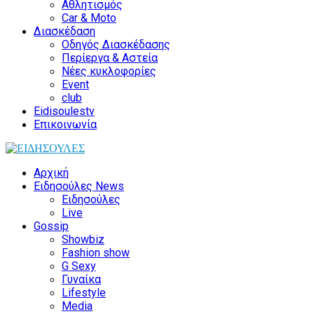
Αθλητισμός
Car & Moto
Διασκέδαση
Οδηγός Διασκέδασης
Περίεργα & Αστεία
Νέες κυκλοφορίες
Event
club
Eidisoulestv
Επικοινωνία
Αρχική
Ειδησούλες News
Ειδησούλες
Live
Gossip
Showbiz
Fashion show
G Sexy
Γυναίκα
Lifestyle
Media