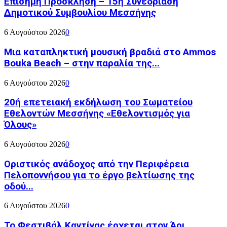
Επίσημη Πρόσκληση – 15η Συνεδρίαση
Δημοτικού Συμβουλίου Μεσσήνης
6 Αυγούστου 2026
0
Μια καταπληκτική μουσική βραδιά στο Ammos
Bouka Beach – στην παραλία της...
6 Αυγούστου 2026
0
20ή επετειακή εκδήλωση του Σωματείου
Εθελοντών Μεσσήνης «Εθελοντισμός για
Όλους»
6 Αυγούστου 2026
0
Οριστικός ανάδοχος από την Περιφέρεια
Πελοποννήσου για το έργο βελτίωσης της
οδού...
6 Αυγούστου 2026
0
Το Φεστιβάλ Καντίνας έρχεται στον Άρι