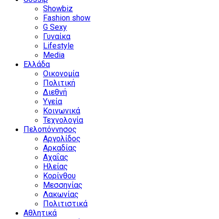
Showbiz
Fashion show
G Sexy
Γυναίκα
Lifestyle
Media
Ελλάδα
Οικονομία
Πολιτική
Διεθνή
Υγεία
Κοινωνικά
Τεχνολογία
Πελοπόννησος
Αργολίδος
Αρκαδίας
Αχαΐας
Ηλείας
Κορίνθου
Μεσσηνίας
Λακωνίας
Πολιτιστικά
Αθλητικά