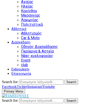
Αχαΐας
Ηλείας
Κορίνθου
Μεσσηνίας
Λακωνίας
Πολιτιστικά
Αθλητικά
Αθλητισμός
Car & Moto
Διασκέδαση
Οδηγός Διασκέδασης
Περίεργα & Αστεία
Νέες κυκλοφορίες
Event
club
Eidisoulestv
Επικοινωνία
Search for:
Search
Facebook
Twitter
Instagram
Youtube
Primary Menu
Search for:
Search