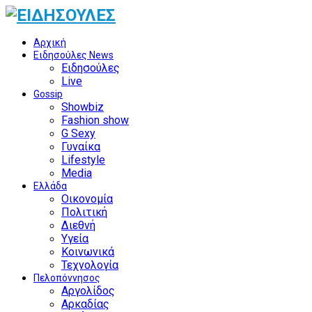
Αρχική
Ειδησούλες News
Ειδησούλες
Live
Gossip
Showbiz
Fashion show
G Sexy
Γυναίκα
Lifestyle
Media
Ελλάδα
Οικονομία
Πολιτική
Διεθνή
Υγεία
Κοινωνικά
Τεχνολογία
Πελοπόννησος
Αργολίδος
Αρκαδίας