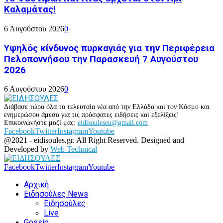
Καλαμάτας!
6 Αυγούστου 2026
0
Υψηλός κίνδυνος πυρκαγιάς για την Περιφέρεια
Πελοποννήσου την Παρασκευή 7 Αυγούστου
2026
6 Αυγούστου 2026
0
Διάβασε τώρα όλα τα τελευταία νέα από την Ελλάδα και τον Κόσμο και
ενημερώσου άμεσα για τις πρόσφατες ειδήσεις και εξελίξεις!
Επικοινωνήστε μαζί μας:
eidisouleseu@gmail.com
Facebook
Twitter
Instagram
Youtube
@2021 - eidisoules.gr. All Right Reserved. Designed and
Developed by
Web Technical
Facebook
Twitter
Instagram
Youtube
Αρχική
Ειδησούλες News
Ειδησούλες
Live
Gossip