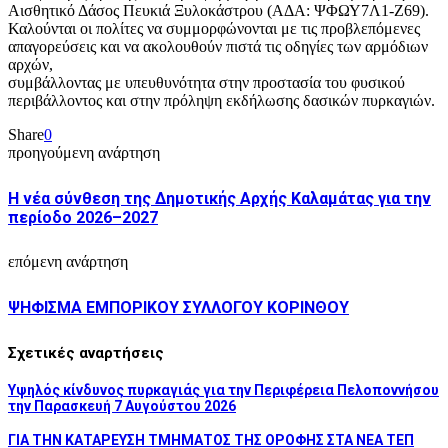
Αισθητικό Δάσος Πευκιά Ξυλοκάστρου (ΑΔΑ: ΨΦΩΥ7Λ1-Ζ69).
Καλούνται οι πολίτες να συμμορφώνονται με τις προβλεπόμενες
απαγορεύσεις και να ακολουθούν πιστά τις οδηγίες των αρμόδιων
αρχών,
συμβάλλοντας με υπευθυνότητα στην προστασία του φυσικού
περιβάλλοντος και στην πρόληψη εκδήλωσης δασικών πυρκαγιών.
Share
0
προηγούμενη ανάρτηση
Η νέα σύνθεση της Δημοτικής Αρχής Καλαμάτας για την
περίοδο 2026–2027
επόμενη ανάρτηση
ΨΗΦΙΣΜΑ ΕΜΠΟΡΙΚΟΥ ΣΥΛΛΟΓΟΥ ΚΟΡΙΝΘΟΥ
Σχετικές αναρτήσεις
Υψηλός κίνδυνος πυρκαγιάς για την Περιφέρεια Πελοποννήσου
την Παρασκευή 7 Αυγούστου 2026
ΓΙΑ ΤΗΝ ΚΑΤΑΡΕΥΣΗ ΤΜΗΜΑΤΟΣ ΤΗΣ ΟΡΟΦΗΣ ΣΤΑ ΝΕΑ ΤΕΠ