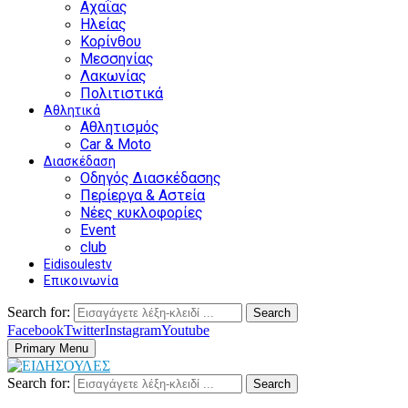
Αχαΐας
Ηλείας
Κορίνθου
Μεσσηνίας
Λακωνίας
Πολιτιστικά
Αθλητικά
Αθλητισμός
Car & Moto
Διασκέδαση
Οδηγός Διασκέδασης
Περίεργα & Αστεία
Νέες κυκλοφορίες
Event
club
Eidisoulestv
Επικοινωνία
Search for:
Search
Facebook
Twitter
Instagram
Youtube
Primary Menu
Search for:
Search