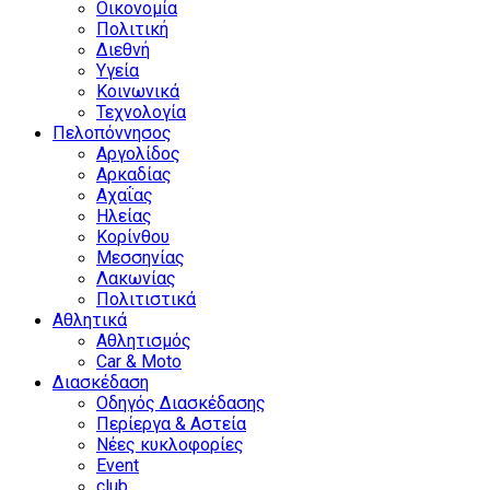
Οικονομία
Πολιτική
Διεθνή
Υγεία
Κοινωνικά
Τεχνολογία
Πελοπόννησος
Αργολίδος
Αρκαδίας
Αχαΐας
Ηλείας
Κορίνθου
Μεσσηνίας
Λακωνίας
Πολιτιστικά
Αθλητικά
Αθλητισμός
Car & Moto
Διασκέδαση
Οδηγός Διασκέδασης
Περίεργα & Αστεία
Νέες κυκλοφορίες
Event
club