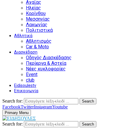
Αχαΐας
Ηλείας
Κορίνθου
Μεσσηνίας
Λακωνίας
Πολιτιστικά
Αθλητικά
Αθλητισμός
Car & Moto
Διασκέδαση
Οδηγός Διασκέδασης
Περίεργα & Αστεία
Νέες κυκλοφορίες
Event
club
Eidisoulestv
Επικοινωνία
Search for:
Search
Facebook
Twitter
Instagram
Youtube
Primary Menu
Search for:
Search