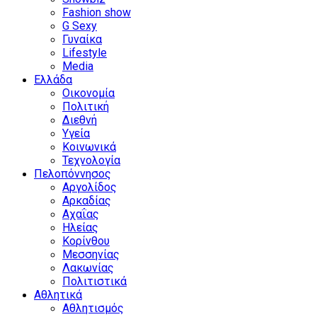
Fashion show
G Sexy
Γυναίκα
Lifestyle
Media
Ελλάδα
Οικονομία
Πολιτική
Διεθνή
Υγεία
Κοινωνικά
Τεχνολογία
Πελοπόννησος
Αργολίδος
Αρκαδίας
Αχαΐας
Ηλείας
Κορίνθου
Μεσσηνίας
Λακωνίας
Πολιτιστικά
Αθλητικά
Αθλητισμός