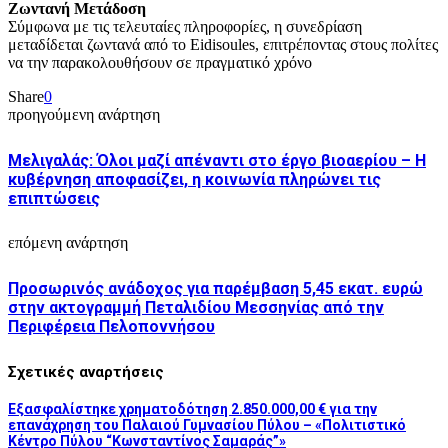
Ζωντανή Μετάδοση
Σύμφωνα με τις τελευταίες πληροφορίες, η συνεδρίαση
μεταδίδεται ζωντανά από το Eidisoules, επιτρέποντας στους πολίτες
να την παρακολουθήσουν σε πραγματικό χρόνο
Share
0
προηγούμενη ανάρτηση
Μελιγαλάς: Όλοι μαζί απέναντι στο έργο βιοαερίου – Η
κυβέρνηση αποφασίζει, η κοινωνία πληρώνει τις
επιπτώσεις
επόμενη ανάρτηση
Προσωρινός ανάδοχος για παρέμβαση 5,45 εκατ. ευρώ
στην ακτογραμμή Πεταλιδίου Μεσσηνίας από την
Περιφέρεια Πελοποννήσου
Σχετικές αναρτήσεις
Εξασφαλίστηκε χρηματοδότηση 2.850.000,00 € για την
επανάχρηση του Παλαιού Γυμνασίου Πύλου – «Πολιτιστικό
Κέντρο Πύλου “Κωνσταντίνος Σαμαράς”»