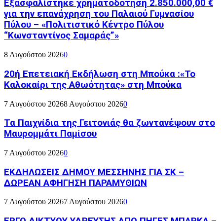
Εξασφαλίστηκε χρηματοδότηση 2.850.000,00 €
για την επανάχρηση του Παλαιού Γυμνασίου
Πύλου – «Πολιτιστικό Κέντρο Πύλου
“Κωνσταντίνος Σαμαράς”»
8 Αυγούστου 2026
0
20ή Επετειακή Εκδήλωση στη Μπούκα :«Το
Καλοκαίρι της Αθωότητας» στη Μπούκα
7 Αυγούστου 2026
8 Αυγούστου 2026
0
Τα Παιχνίδια της Γειτονιάς θα ζωντανέψουν στο
Μαυρομμάτι Παμίσου
7 Αυγούστου 2026
0
ΕΚΔΗΛΩΣΕΙΣ ΔΗΜΟΥ ΜΕΣΣΗΝΗΣ ΓΙΑ ΣΚ –
ΔΩΡΕΑΝ ΑΦΗΓΗΣΗ ΠΑΡΑΜΥΘΙΩΝ
7 Αυγούστου 2026
7 Αυγούστου 2026
0