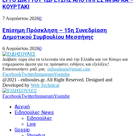
ΕΡΓΟ ΔΙΚΤΥΟΥ ΥΔΡΕΥΣΗΣ ΑΠΟ ΠΗΓΕΣ ΜΠΑΡΚΑ –
ΚΟΥΡΤΑΚΙ
7 Αυγούστου 2026
0
Επίσημη Πρόσκληση – 15η Συνεδρίαση
Δημοτικού Συμβουλίου Μεσσήνης
6 Αυγούστου 2026
0
Διάβασε τώρα όλα τα τελευταία νέα από την Ελλάδα και τον Κόσμο και
ενημερώσου άμεσα για τις πρόσφατες ειδήσεις και εξελίξεις!
Επικοινωνήστε μαζί μας:
eidisouleseu@gmail.com
Facebook
Twitter
Instagram
Youtube
@2021 - eidisoules.gr. All Right Reserved. Designed and
Developed by
Web Technical
Facebook
Twitter
Instagram
Youtube
Αρχική
Ειδησούλες News
Ειδησούλες
Live
Gossip
Showbiz