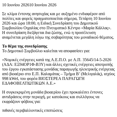
10 Ιουνίου 2026
10 Ιουνίου 2026
Σε κλίμα έντονης ανησυχίας και με αυξημένο ενδιαφέρον από
πολίτες και φορείς πραγματοποιείται σήμερα, Τετάρτη 10 Ιουνίου
2026 και ώρα 18:00, η Ειδική Συνεδρίαση του Δημοτικού
Συμβουλίου Οιχαλίας στο Πνευματικό Κέντρο «Μαρία Κάλλας».
Η συνεδρίαση διεξάγεται δια ζώσης, ενώ η προσέλευση
αναμένεται μεγάλη λόγω της σοβαρότητας του μοναδικού θέματος.
Το θέμα της συνεδρίασης
Το Δημοτικό Συμβούλιο καλείται να αποφασίσει για:
«Νομικές ενέργειες κατά της Α.Ε.Π.Ο. με Α.Π. 35645/14-5-2026
(ΑΔΑ: ΕΞ94ΟΡ1Φ-Β3Υ) και άλλες σχετικές ενέργειες αποτροπής
του έργου εγκατάστασης μονάδας παραγωγής ηλεκτρικής ενέργειας
από βιοαέριο στο Ε.Π. Καλαμάτας – Τμήμα Β’ (Μελιγαλάς), ισχύος
998 kWel, του φορέα ΒΙΟΣΤΕΡΕΑ ΠΑΡΑΓΩΓΗ
ΕΔΑΦΟΒΕΛΤΙΩΤΙΚΩΝ Α.Ε.»
Η συγκεκριμένη μονάδα βιοαερίου έχει προκαλέσει έντονες
αντιδράσεις στην περιοχή, με κατοίκους και συλλόγους να
εκφράζουν φόβους για:
πιθανές περιβαλλοντικές επιπτώσεις