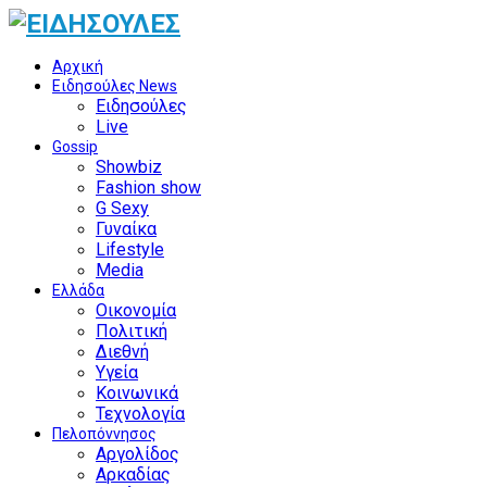
Αρχική
Ειδησούλες News
Ειδησούλες
Live
Gossip
Showbiz
Fashion show
G Sexy
Γυναίκα
Lifestyle
Media
Ελλάδα
Οικονομία
Πολιτική
Διεθνή
Υγεία
Κοινωνικά
Τεχνολογία
Πελοπόννησος
Αργολίδος
Αρκαδίας