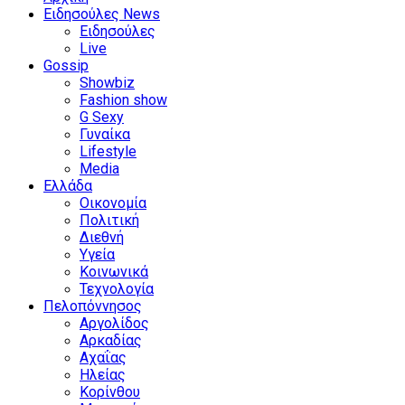
Ειδησούλες News
Ειδησούλες
Live
Gossip
Showbiz
Fashion show
G Sexy
Γυναίκα
Lifestyle
Media
Ελλάδα
Οικονομία
Πολιτική
Διεθνή
Υγεία
Κοινωνικά
Τεχνολογία
Πελοπόννησος
Αργολίδος
Αρκαδίας
Αχαΐας
Ηλείας
Κορίνθου