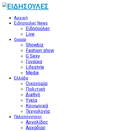
Αρχική
Ειδησούλες News
Ειδησούλες
Live
Gossip
Showbiz
Fashion show
G Sexy
Γυναίκα
Lifestyle
Media
Ελλάδα
Οικονομία
Πολιτική
Διεθνή
Υγεία
Κοινωνικά
Τεχνολογία
Πελοπόννησος
Αργολίδος
Αρκαδίας