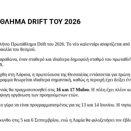
ΘΛΗΜΑ DRIFT ΤΟΥ 2026
λήνιο Πρωτάθλημα Drift του 2026. Το νέο καλεντάρι απαρτίζεται από
ικιλία του θεσμού.
 Μαραθώνα, έναν σταθερό και ιδιαίτερα δημοφιλή σταθμό του πρωταθλ
t.
ξήχθη στη Λάρισα, η πρωτεύουσα της Θεσσαλίας εντάσσεται για πρώτ
γραμμα θεωρείται ιδιαίτερα σημαντική, καθώς η περιοχή έχει δείξει έ
ονιάς θα πραγματοποιηθεί στις
16 και 17 Μαΐου
. Η πόλη έχει πλέον κ
 άψογη οργάνωση των προηγούμενων ετών.
πτο γύρο να είναι προγραμματισμένος για τις 13 και 14 Ιουνίου. Η νη
κυνθο στις 5 και 6 Σεπτεμβρίου, ενώ η Λαμία θα φιλοξενήσει τον έβδ