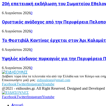
20ή επετειακή εκδήλωση του Σωματείου Εθελον
6 Αυγούστου 2026
0
Οριστικός ανάδοχος από την Περιφέρεια Πελοπον
6 Αυγούστου 2026
0
Το Φεστιβάλ Καντίνας έρχεται στον Άρι Καλαμάτ
6 Αυγούστου 2026
0
Υψηλός κίνδυνος πυρκαγιάς για την Περιφέρεια
6 Αυγούστου 2026
0
Διάβασε τώρα όλα τα τελευταία νέα από την Ελλάδα και τον Κόσμο και ενημ
Επικοινωνήστε μαζί μας:
eidisouleseu@gmail.com
Facebook
Twitter
Instagram
Youtube
@2021 - eidisoules.gr. All Right Reserved. Designed and Developed
Facebook
Twitter
Instagram
Youtube
Αρχική