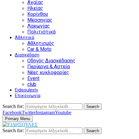
Αχαΐας
Ηλείας
Κορίνθου
Μεσσηνίας
Λακωνίας
Πολιτιστικά
Αθλητικά
Αθλητισμός
Car & Moto
Διασκέδαση
Οδηγός Διασκέδασης
Περίεργα & Αστεία
Νέες κυκλοφορίες
Event
club
Eidisoulestv
Επικοινωνία
Search for:
Search
Facebook
Twitter
Instagram
Youtube
Primary Menu
Search for:
Search