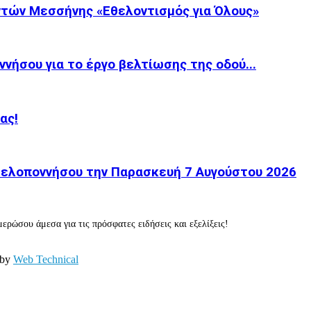
τών Μεσσήνης «Εθελοντισμός για Όλους»
νήσου για το έργο βελτίωσης της οδού...
ας!
 Πελοποννήσου την Παρασκευή 7 Αυγούστου 2026
ερώσου άμεσα για τις πρόσφατες ειδήσεις και εξελίξεις!
 by
Web Technical