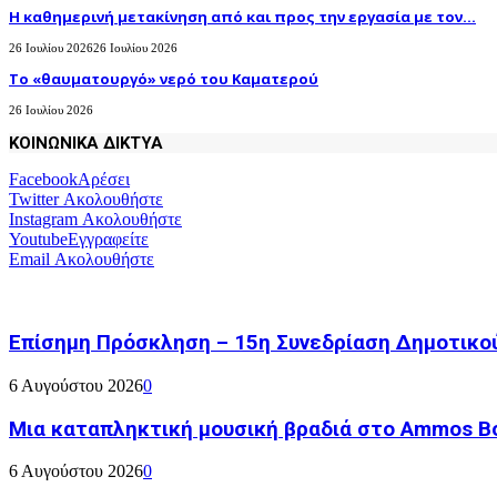
H καθημερινή μετακίνηση από και προς την εργασία με τον...
26 Ιουλίου 2026
26 Ιουλίου 2026
Το «θαυματουργό» νερό του Καματερού
26 Ιουλίου 2026
ΚΟΙΝΩΝΙΚΑ ΔΙΚΤΥΑ
Facebook
Αρέσει
Twitter
Ακολουθήστε
Instagram
Ακολουθήστε
Youtube
Εγγραφείτε
Email
Ακολουθήστε
Επίσημη Πρόσκληση – 15η Συνεδρίαση Δημοτικο
6 Αυγούστου 2026
0
Μια καταπληκτική μουσική βραδιά στο Ammos Bou
6 Αυγούστου 2026
0