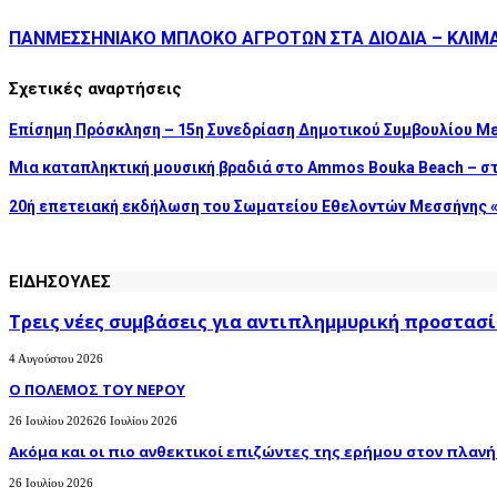
ΠΑΝΜΕΣΣΗΝΙΑΚΟ ΜΠΛΟΚΟ ΑΓΡΟΤΩΝ ΣΤΑ ΔΙΟΔΙΑ – ΚΛΙΜΑ
Σχετικές αναρτήσεις
Επίσημη Πρόσκληση – 15η Συνεδρίαση Δημοτικού Συμβουλίου Μ
Μια καταπληκτική μουσική βραδιά στο Ammos Bouka Beach – σ
20ή επετειακή εκδήλωση του Σωματείου Εθελοντών Μεσσήνης «
ΕΙΔΗΣΟΥΛΕΣ
Τρεις νέες συμβάσεις για αντιπλημμυρική προστασί
4 Αυγούστου 2026
Ο ΠΟΛΕΜΟΣ ΤΟΥ ΝΕΡΟΥ
26 Ιουλίου 2026
26 Ιουλίου 2026
Ακόμα και οι πιο ανθεκτικοί επιζώντες της ερήμου στον πλανήτ
26 Ιουλίου 2026