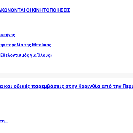
ΚΩΝΟΝΤΑΙ ΟΙ ΚΙΝΗΤΟΠΟΙΗΣΕΙΣ
εσσήνης
την παραλία της Μπούκας
Εθελοντισμός για Όλους»
α και οδικές παρεμβάσεις στην Κορινθία από την Πε
η...