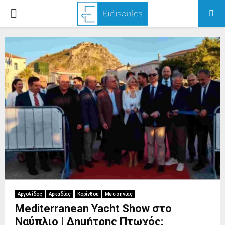
PRIMARY
MENU
Αργολίδος
Αρκαδίας
Κορίνθου
Μεσσηνίας
Mediterranean Yacht Show στο
Ναύπλιο | Δημήτρης Πτωχός: