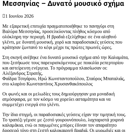
Μεσσηνίας – Δυνατό μουσικό σχήμα
1 Ιουνίου 2026
Με εξαιρετική επιτυχία πραγματοποιήθηκε το πανηγύρι στη
Βαλύρα Μεσσηνίας, προσελκύοντας πλήθος κόσμου από
ολόκληρη την περιοχή. Η βραδιά εξελίχθηκε σε ένα αληθινό
γλέντι, με δυνατή μουσική, χορό και παραδοσιακές γεύσεις που
κράτησαν ζωντανό το κέφι μέχρι τις πρώτες πρωινές ώρες.
Στη σκηνή ανέβηκε ένα δυνατό μουσικό σχήμα από την Καλαμάτα,
που ξεσήκωσε τους παρευρισκόμενους με ποικιλία ρεπερτορίου
και αστείρευτη ενέργεια. Το πρόγραμμα πλαισίωσαν οι:
Αλέξανδρος Στρατής,
Φαίδρα Τσιγάρου, Ηρώ Κωνσταντοπούλου, Σταύρος Μπαταλιάς,
στο κλαρίνο Κωνσταντίνος Χρυσανθακόπουλος
Οι φωνές και οι μελωδίες τους δημιούργησαν μια μοναδική
ατμόσφαιρα, με τον κόσμο να χορεύει ασταμάτητα και να
συμμετέχει ενεργά στο γλέντι.
Την ίδια στιγμή, οι παραδοσιακές γεύσεις είχαν την τιμητική τους.
Το τραπέζι γέμισε με ζεστό γουρουνόπουλο, λαχταριστά χοιρινά
καλαμάκια, ενώ οι παγωμένες μπύρες έδιναν τον απαραίτητο
δροσερό τόνο στη ζεστή καλοκαιρινή βραδιά. Οι μυρωδιές και οι