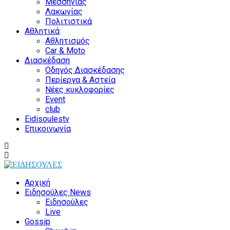
Μεσσηνίας
Λακωνίας
Πολιτιστικά
Αθλητικά
Αθλητισμός
Car & Moto
Διασκέδαση
Οδηγός Διασκέδασης
Περίεργα & Αστεία
Νέες κυκλοφορίες
Event
club
Eidisoulestv
Επικοινωνία
Αρχική
Ειδησούλες News
Ειδησούλες
Live
Gossip