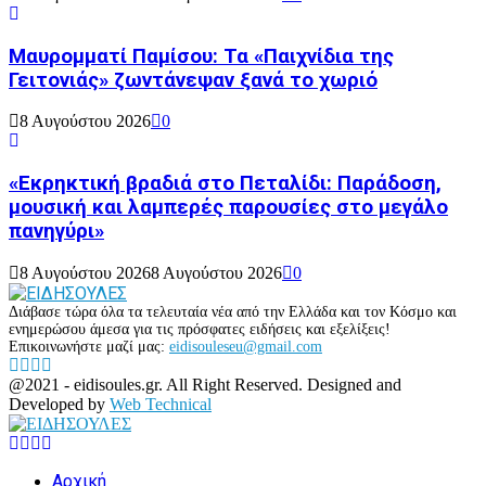
Μαυρομματί Παμίσου: Τα «Παιχνίδια της
Γειτονιάς» ζωντάνεψαν ξανά το χωριό
8 Αυγούστου 2026
0
«Εκρηκτική βραδιά στο Πεταλίδι: Παράδοση,
μουσική και λαμπερές παρουσίες στο μεγάλο
πανηγύρι»
8 Αυγούστου 2026
8 Αυγούστου 2026
0
Διάβασε τώρα όλα τα τελευταία νέα από την Ελλάδα και τον Κόσμο και
ενημερώσου άμεσα για τις πρόσφατες ειδήσεις και εξελίξεις!
Επικοινωνήστε μαζί μας:
eidisouleseu@gmail.com
Facebook
Twitter
Instagram
Youtube
@2021 - eidisoules.gr. All Right Reserved. Designed and
Developed by
Web Technical
Facebook
Twitter
Instagram
Youtube
Αρχική