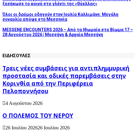
ξεσήκωσε το κοινό στο γλέντι της «Θύελλας»
Όλοι οι δρόμοι οδηγούν στην Ιουλία Καλλιμάνη: Μεγάλη
συναυλία απόψε στη Μεσσηνία
MESSENE ENCOUNTERS 2026 – Από τα Ιθωμαία στο Βίωμα 17 –
28 Αυγούστου 2026 | Μεσσήνη & Αρχαία Μεσσήνη
ΕΙΔΗΣΟΥΛΕΣ
Τρεις νέες συμβάσεις για αντιπλημμυρική
προστασία και οδικές παρεμβάσεις στην
Κορινθία από την Περιφέρεια
Πελοποννήσου
4 Αυγούστου 2026
Ο ΠΟΛΕΜΟΣ ΤΟΥ ΝΕΡΟΥ
26 Ιουλίου 2026
26 Ιουλίου 2026