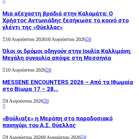
Μια αξεχαστη βραδιά στην Καλαμάτα: Ο
Χρήστος Αντωνιάδης ξεσήκωσε το κοινό στο
γλέντι της «Θύελλας»
10 Αυγούστου 2026
10 Αυγούστου 2026
0
Όλοι οι δρόμοι οδηγούν στην Ιουλία Καλλιμάνη:
Μεγάλη συναυλία απόψε στη Μεσσηνία
10 Αυγούστου 2026
0
MESSENE ENCOUNTERS 2026 – Από τα Ιθωμαία
στο Βίωμα 17 – 28...
9 Αυγούστου 2026
0
«Βούλιαξε» η Μερόπη στο παραδοσιακό
πανηγύρι του Α.Σ. Θύελλας
9 Αυγούστου 2026
9 Αυγούστου 2026
0