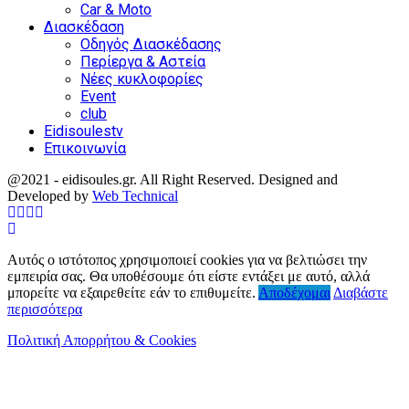
Car & Moto
Διασκέδαση
Οδηγός Διασκέδασης
Περίεργα & Αστεία
Νέες κυκλοφορίες
Event
club
Eidisoulestv
Επικοινωνία
@2021 - eidisoules.gr. All Right Reserved. Designed and
Developed by
Web Technical
Facebook
Twitter
Instagram
Youtube
Αυτός ο ιστότοπος χρησιμοποιεί cookies για να βελτιώσει την
εμπειρία σας. Θα υποθέσουμε ότι είστε εντάξει με αυτό, αλλά
μπορείτε να εξαιρεθείτε εάν το επιθυμείτε.
Αποδέχομαι
Διαβάστε
περισσότερα
Πολιτική Απορρήτου & Cookies