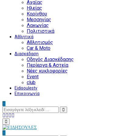
Αχαΐας
Ηλείας
Κορίνθου
Μεσσηνίας
Λακωνίας
Πολιτιστικά
Αθλητικά
Αθλητισμός
Car & Moto
Διασκέδαση
Οδηγός Διασκέδασης
Περίεργα & Αστεία
Νέες κυκλοφορίες
Event
club
Eidisoulestv
Επικοινωνία
Search
for:
Search
Facebook
Twitter
Instagram
Youtube
Primary
Menu