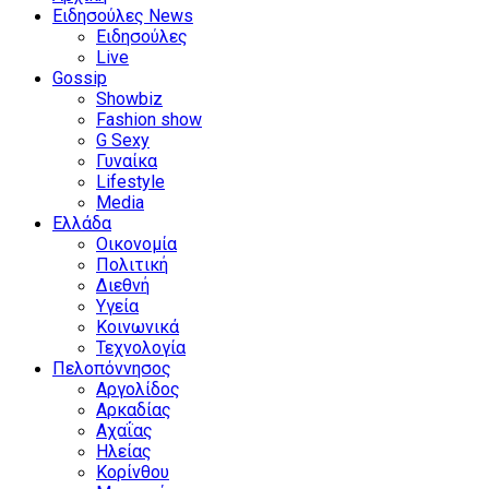
Ειδησούλες News
Ειδησούλες
Live
Gossip
Showbiz
Fashion show
G Sexy
Γυναίκα
Lifestyle
Media
Ελλάδα
Οικονομία
Πολιτική
Διεθνή
Υγεία
Κοινωνικά
Τεχνολογία
Πελοπόννησος
Αργολίδος
Αρκαδίας
Αχαΐας
Ηλείας
Κορίνθου