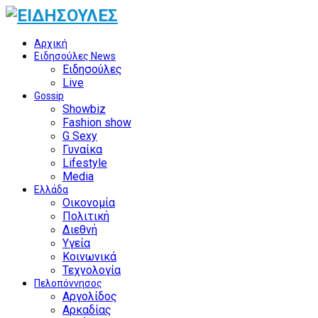
Αρχική
Ειδησούλες News
Ειδησούλες
Live
Gossip
Showbiz
Fashion show
G Sexy
Γυναίκα
Lifestyle
Media
Ελλάδα
Οικονομία
Πολιτική
Διεθνή
Υγεία
Κοινωνικά
Τεχνολογία
Πελοπόννησος
Αργολίδος
Αρκαδίας