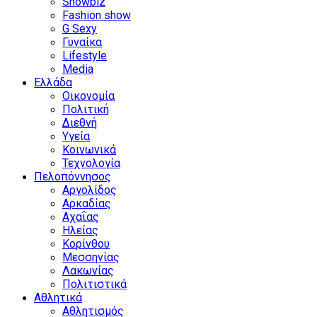
Showbiz
Fashion show
G Sexy
Γυναίκα
Lifestyle
Media
Ελλάδα
Οικονομία
Πολιτική
Διεθνή
Υγεία
Κοινωνικά
Τεχνολογία
Πελοπόννησος
Αργολίδος
Αρκαδίας
Αχαΐας
Ηλείας
Κορίνθου
Μεσσηνίας
Λακωνίας
Πολιτιστικά
Αθλητικά
Αθλητισμός