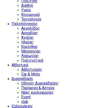
Πολιτική
Διεθνή
Υγεία
Κοινωνικά
Τεχνολογία
Πελοπόννησος
Αργολίδος
Αρκαδίας
Αχαΐας
Ηλείας
Κορίνθου
Μεσσηνίας
Λακωνίας
Πολιτιστικά
Αθλητικά
Αθλητισμός
Car & Moto
Διασκέδαση
Οδηγός Διασκέδασης
Περίεργα & Αστεία
Νέες κυκλοφορίες
Event
club
Eidisoulestv