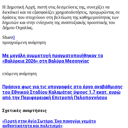
Η Δημοτική Αρχή, πιστή στις δεσμεύσεις της, συνεχίζει να
διεκδικεί και να εξασφαλίζει χρηματοδοτήσεις, προχωρώντας σε
δράσεις που στοχεύουν στη βελτίωση της καθημερινότητας των
δημοτών και στην ενίσχυση της αναπτυξιακής προοπτικής του
Δήμου Οιχαλίας.
Share
0
προηγούμενη ανάρτηση
Με μεγάλη συμμετοχή πραγματοποιήθηκαν τα
«Βαλύρεια 2026» στη Βαλύρα Μεσσηνίας
επόμενη ανάρτηση
Πράσινο φως για τις υπογραφές στο έργο αναβάθμισης
του Εθνικού Σταδίου Καλαμάτας ύψους 1,7 εκατ. ευρώ
από την Περιφερειακή Επιτροπή Πελοποννήσου
Σχετικές αναρτήσεις
«Γιορτή στην Αγία Σωτήρα: Ένα πανηγύρι γεμάτο
αυθεντικότητα και πολιτισμό»