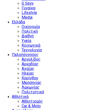
G Sexy
Γυναίκα
Lifestyle
Media
Ελλάδα
Οικονομία
Πολιτική
Διεθνή
Υγεία
Κοινωνικά
Τεχνολογία
Πελοπόννησος
Αργολίδος
Αρκαδίας
Αχαΐας
Ηλείας
Κορίνθου
Μεσσηνίας
Λακωνίας
Πολιτιστικά
Αθλητικά
Αθλητισμός
Car & Moto