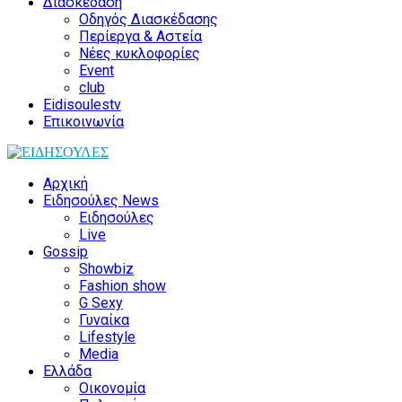
Διασκέδαση
Οδηγός Διασκέδασης
Περίεργα & Αστεία
Νέες κυκλοφορίες
Event
club
Eidisoulestv
Επικοινωνία
Αρχική
Ειδησούλες News
Ειδησούλες
Live
Gossip
Showbiz
Fashion show
G Sexy
Γυναίκα
Lifestyle
Media
Ελλάδα
Οικονομία