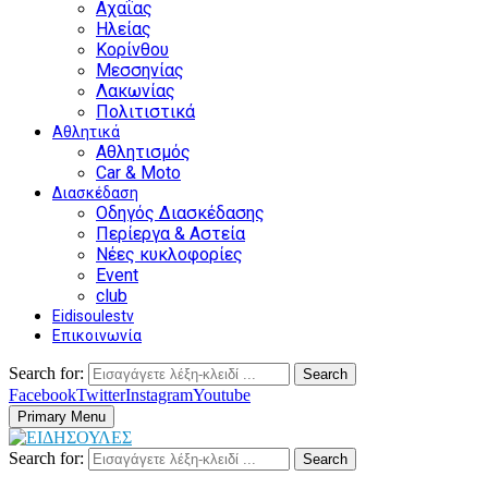
Αχαΐας
Ηλείας
Κορίνθου
Μεσσηνίας
Λακωνίας
Πολιτιστικά
Αθλητικά
Αθλητισμός
Car & Moto
Διασκέδαση
Οδηγός Διασκέδασης
Περίεργα & Αστεία
Νέες κυκλοφορίες
Event
club
Eidisoulestv
Επικοινωνία
Search for:
Search
Facebook
Twitter
Instagram
Youtube
Primary Menu
Search for:
Search