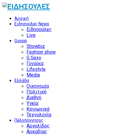
Αρχική
Ειδησούλες News
Ειδησούλες
Live
Gossip
Showbiz
Fashion show
G Sexy
Γυναίκα
Lifestyle
Media
Ελλάδα
Οικονομία
Πολιτική
Διεθνή
Υγεία
Κοινωνικά
Τεχνολογία
Πελοπόννησος
Αργολίδος
Αρκαδίας