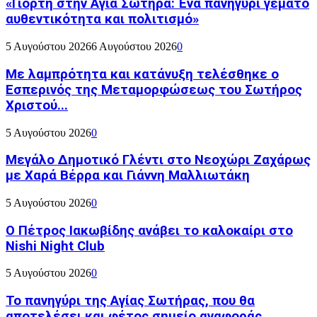
«Γιορτή στην Αγία Σωτήρα: Ένα πανηγύρι γεμάτο
αυθεντικότητα και πολιτισμό»
5 Αυγούστου 2026
6 Αυγούστου 2026
0
Με λαμπρότητα και κατάνυξη τελέσθηκε ο
Εσπερινός της Μεταμορφώσεως του Σωτήρος
Χριστού...
5 Αυγούστου 2026
0
Μεγάλο Δημοτικό Γλέντι στο Νεοχώρι Ζαχάρως
με Χαρά Βέρρα και Γιάννη Μαλλιωτάκη
5 Αυγούστου 2026
0
Ο Πέτρος Ιακωβίδης ανάβει το καλοκαίρι στο
Nishi Night Club
5 Αυγούστου 2026
0
Το πανηγύρι της Αγίας Σωτήρας, που θα
αποτελέσει και φέτος σημείο αναφοράς...