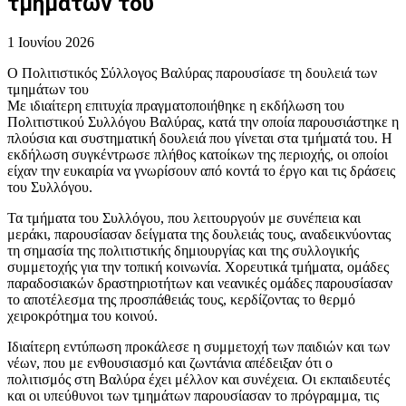
τμημάτων του
1 Ιουνίου 2026
Ο Πολιτιστικός Σύλλογος Βαλύρας παρουσίασε τη δουλειά των
τμημάτων του
Με ιδιαίτερη επιτυχία πραγματοποιήθηκε η εκδήλωση του
Πολιτιστικού Συλλόγου Βαλύρας, κατά την οποία παρουσιάστηκε η
πλούσια και συστηματική δουλειά που γίνεται στα τμήματά του. Η
εκδήλωση συγκέντρωσε πλήθος κατοίκων της περιοχής, οι οποίοι
είχαν την ευκαιρία να γνωρίσουν από κοντά το έργο και τις δράσεις
του Συλλόγου.
Τα τμήματα του Συλλόγου, που λειτουργούν με συνέπεια και
μεράκι, παρουσίασαν δείγματα της δουλειάς τους, αναδεικνύοντας
τη σημασία της πολιτιστικής δημιουργίας και της συλλογικής
συμμετοχής για την τοπική κοινωνία. Χορευτικά τμήματα, ομάδες
παραδοσιακών δραστηριοτήτων και νεανικές ομάδες παρουσίασαν
το αποτέλεσμα της προσπάθειάς τους, κερδίζοντας το θερμό
χειροκρότημα του κοινού.
Ιδιαίτερη εντύπωση προκάλεσε η συμμετοχή των παιδιών και των
νέων, που με ενθουσιασμό και ζωντάνια απέδειξαν ότι ο
πολιτισμός στη Βαλύρα έχει μέλλον και συνέχεια. Οι εκπαιδευτές
και οι υπεύθυνοι των τμημάτων παρουσίασαν το πρόγραμμα, τις