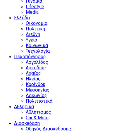
Γυναίκα
Lifestyle
Media
Ελλάδα
Οικονομία
Πολιτική
Διεθνή
Υγεία
Κοινωνικά
Τεχνολογία
Πελοπόννησος
Αργολίδος
Αρκαδίας
Αχαΐας
Ηλείας
Κορίνθου
Μεσσηνίας
Λακωνίας
Πολιτιστικά
Αθλητικά
Αθλητισμός
Car & Moto
Διασκέδαση
Οδηγός Διασκέδασης