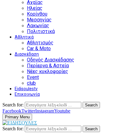
Αχαΐας
Ηλείας
Κορίνθου
Μεσσηνίας
Λακωνίας
Πολιτιστικά
Αθλητικά
Αθλητισμός
Car & Moto
Διασκέδαση
Οδηγός Διασκέδασης
Περίεργα & Αστεία
Νέες κυκλοφορίες
Event
club
Eidisoulestv
Επικοινωνία
Search for:
Search
Facebook
Twitter
Instagram
Youtube
Primary Menu
Search for:
Search