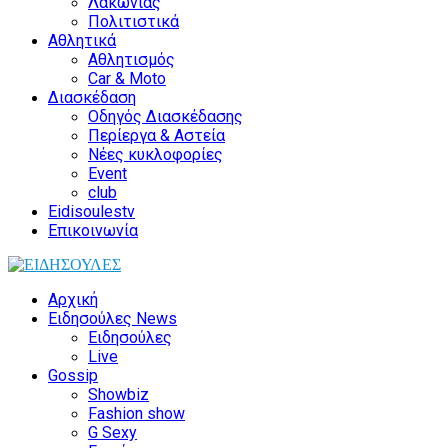
Λακωνίας
Πολιτιστικά
Αθλητικά
Αθλητισμός
Car & Moto
Διασκέδαση
Οδηγός Διασκέδασης
Περίεργα & Αστεία
Νέες κυκλοφορίες
Event
club
Eidisoulestv
Επικοινωνία
Αρχική
Ειδησούλες News
Ειδησούλες
Live
Gossip
Showbiz
Fashion show
G Sexy