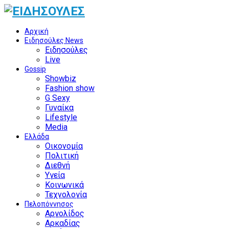
Αρχική
Ειδησούλες News
Ειδησούλες
Live
Gossip
Showbiz
Fashion show
G Sexy
Γυναίκα
Lifestyle
Media
Ελλάδα
Οικονομία
Πολιτική
Διεθνή
Υγεία
Κοινωνικά
Τεχνολογία
Πελοπόννησος
Αργολίδος
Αρκαδίας