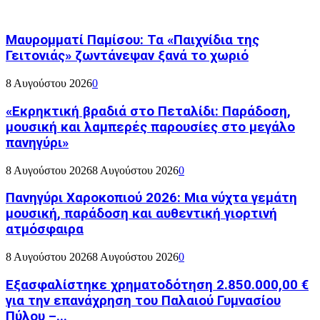
Μαυρομματί Παμίσου: Τα «Παιχνίδια της
Γειτονιάς» ζωντάνεψαν ξανά το χωριό
8 Αυγούστου 2026
0
«Εκρηκτική βραδιά στο Πεταλίδι: Παράδοση,
μουσική και λαμπερές παρουσίες στο μεγάλο
πανηγύρι»
8 Αυγούστου 2026
8 Αυγούστου 2026
0
Πανηγύρι Χαροκοπιού 2026: Μια νύχτα γεμάτη
μουσική, παράδοση και αυθεντική γιορτινή
ατμόσφαιρα
8 Αυγούστου 2026
8 Αυγούστου 2026
0
Εξασφαλίστηκε χρηματοδότηση 2.850.000,00 €
για την επανάχρηση του Παλαιού Γυμνασίου
Πύλου –...