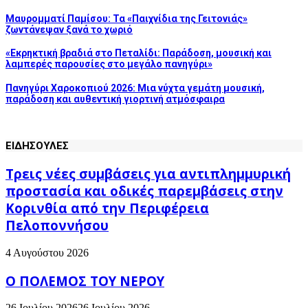
Μαυρομματί Παμίσου: Τα «Παιχνίδια της Γειτονιάς»
ζωντάνεψαν ξανά το χωριό
«Εκρηκτική βραδιά στο Πεταλίδι: Παράδοση, μουσική και
λαμπερές παρουσίες στο μεγάλο πανηγύρι»
Πανηγύρι Χαροκοπιού 2026: Μια νύχτα γεμάτη μουσική,
παράδοση και αυθεντική γιορτινή ατμόσφαιρα
ΕΙΔΗΣΟΥΛΕΣ
Τρεις νέες συμβάσεις για αντιπλημμυρική
προστασία και οδικές παρεμβάσεις στην
Κορινθία από την Περιφέρεια
Πελοποννήσου
4 Αυγούστου 2026
Ο ΠΟΛΕΜΟΣ ΤΟΥ ΝΕΡΟΥ
26 Ιουλίου 2026
26 Ιουλίου 2026