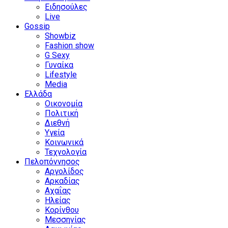
Ειδησούλες
Live
Gossip
Showbiz
Fashion show
G Sexy
Γυναίκα
Lifestyle
Media
Ελλάδα
Οικονομία
Πολιτική
Διεθνή
Υγεία
Κοινωνικά
Τεχνολογία
Πελοπόννησος
Αργολίδος
Αρκαδίας
Αχαΐας
Ηλείας
Κορίνθου
Μεσσηνίας