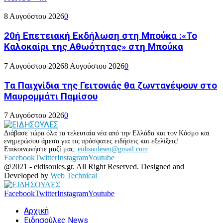
8 Αυγούστου 2026
0
20ή Επετειακή Εκδήλωση στη Μπούκα :«Το
Καλοκαίρι της Αθωότητας» στη Μπούκα
7 Αυγούστου 2026
8 Αυγούστου 2026
0
Τα Παιχνίδια της Γειτονιάς θα ζωντανέψουν στο
Μαυρομμάτι Παμίσου
7 Αυγούστου 2026
0
Διάβασε τώρα όλα τα τελευταία νέα από την Ελλάδα και τον Κόσμο και
ενημερώσου άμεσα για τις πρόσφατες ειδήσεις και εξελίξεις!
Επικοινωνήστε μαζί μας:
eidisouleseu@gmail.com
Facebook
Twitter
Instagram
Youtube
@2021 - eidisoules.gr. All Right Reserved. Designed and
Developed by
Web Technical
Facebook
Twitter
Instagram
Youtube
Αρχική
Ειδησούλες News