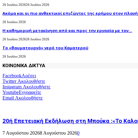
26 Ιουλίου 2026
26 Ιουλίου 2026
Ακόμα και οι πιο ανθεκτικοί επιζώντες της ερήμου στον πλανήτ
26 Ιουλίου 2026
H καθημερινή μετακίνηση από και προς την εργασία με τον...
26 Ιουλίου 2026
26 Ιουλίου 2026
Το «θαυματουργό» νερό του Καματερού
26 Ιουλίου 2026
ΚΟΙΝΩΝΙΚΑ ΔΙΚΤΥΑ
Facebook
Αρέσει
Twitter
Ακολουθήστε
Instagram
Ακολουθήστε
Youtube
Εγγραφείτε
Email
Ακολουθήστε
20ή Επετειακή Εκδήλωση στη Μπούκα :«Το Καλο
7 Αυγούστου 2026
8 Αυγούστου 2026
0