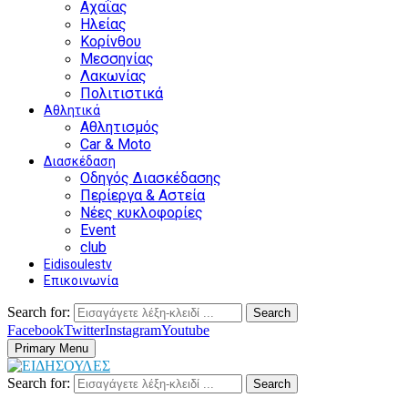
Αχαΐας
Ηλείας
Κορίνθου
Μεσσηνίας
Λακωνίας
Πολιτιστικά
Αθλητικά
Αθλητισμός
Car & Moto
Διασκέδαση
Οδηγός Διασκέδασης
Περίεργα & Αστεία
Νέες κυκλοφορίες
Event
club
Eidisoulestv
Επικοινωνία
Search for:
Search
Facebook
Twitter
Instagram
Youtube
Primary Menu
Search for:
Search