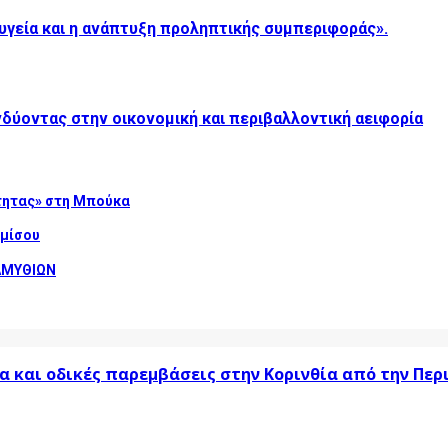
υγεία και η ανάπτυξη προληπτικής συμπεριφοράς».
δύοντας στην οικονομική και περιβαλλοντική αειφορία
τητας» στη Μπούκα
αμίσου
ΑΜΥΘΙΩΝ
α και οδικές παρεμβάσεις στην Κορινθία από την Πε