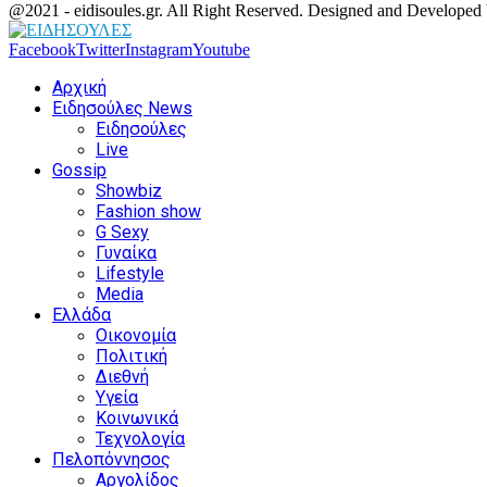
@2021 - eidisoules.gr. All Right Reserved. Designed and Developed
Facebook
Twitter
Instagram
Youtube
Αρχική
Ειδησούλες News
Ειδησούλες
Live
Gossip
Showbiz
Fashion show
G Sexy
Γυναίκα
Lifestyle
Media
Ελλάδα
Οικονομία
Πολιτική
Διεθνή
Υγεία
Κοινωνικά
Τεχνολογία
Πελοπόννησος
Αργολίδος