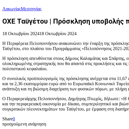
Λακωνίας
Μεσσηνίας
ΟΧΕ Ταϋγέτου | Πρόσκληση υποβολής 
18 Οκτωβρίου 2024
18 Οκτωβρίου 2024
Η Περιφέρεια Πελοποννήσου ανακοινώνει την έναρξη της πρόσκλη
Ταϋγέτου, στο πλαίσιο του Προγράμματος «Πελοπόννησος 2021-20
Η πρόσκληση απευθύνεται στους Δήμους Καλαμάτας και Σπάρτης, οι 
ολοκληρωμένης στρατηγικής που θα απαντά στις προκλήσεις και τις 
πολιτιστικού κεφαλαίου.
Ο συνολικός προϋπολογισμός της πρόσκλησης ανέρχεται στα 11,67
και τα 2,36 εκατομμύρια ευρώ από το Ευρωπαϊκό Κοινωνικό Ταμείο
ανάπτυξη και τη βιώσιμη διαχείριση των φυσικών πόρων, με πλήρη
Ο Περιφερειάρχης Πελοποννήσου, Δημήτρης Πτωχός, δήλωσε: «Η ΟΧΕ
και την περιφερειακή οικονομία με δίκαιο, συμπεριληπτικό και βιώ
συγκριτικών πλεονεκτημάτων του Ταϋγέτου, με έμφαση στη διατήρησ
Share
0
προηγούμενη ανάρτηση