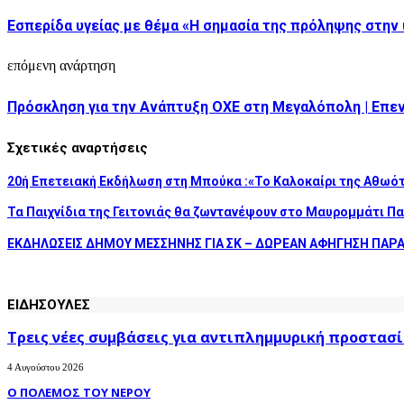
Εσπερίδα υγείας με θέμα «Η σημασία της πρόληψης στην 
επόμενη ανάρτηση
Πρόσκληση για την Ανάπτυξη ΟΧΕ στη Μεγαλόπολη | Επεν
Σχετικές αναρτήσεις
20ή Επετειακή Εκδήλωση στη Μπούκα :«Το Καλοκαίρι της Αθωό
Τα Παιχνίδια της Γειτονιάς θα ζωντανέψουν στο Μαυρομμάτι Π
ΕΚΔΗΛΩΣΕΙΣ ΔΗΜΟΥ ΜΕΣΣΗΝΗΣ ΓΙΑ ΣΚ – ΔΩΡΕΑΝ ΑΦΗΓΗΣΗ ΠΑΡ
ΕΙΔΗΣΟΥΛΕΣ
Τρεις νέες συμβάσεις για αντιπλημμυρική προστασί
4 Αυγούστου 2026
Ο ΠΟΛΕΜΟΣ ΤΟΥ ΝΕΡΟΥ