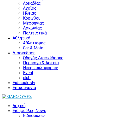
Αρκαδίας
Αχαΐας
Ηλείας
Κορίνθου
Μεσσηνίας
Λακωνίας
Πολιτιστικά
Αθλητικά
Αθλητισμός
Car & Moto
Διασκέδαση
Οδηγός Διασκέδασης
Περίεργα & Αστεία
Νέες κυκλοφορίες
Event
club
Eidisoulestv
Επικοινωνία
Αρχική
Ειδησούλες News
Ειδησούλες