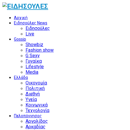
Αρχική
Ειδησούλες News
Ειδησούλες
Live
Gossip
Showbiz
Fashion show
G Sexy
Γυναίκα
Lifestyle
Media
Ελλάδα
Οικονομία
Πολιτική
Διεθνή
Υγεία
Κοινωνικά
Τεχνολογία
Πελοπόννησος
Αργολίδος
Αρκαδίας