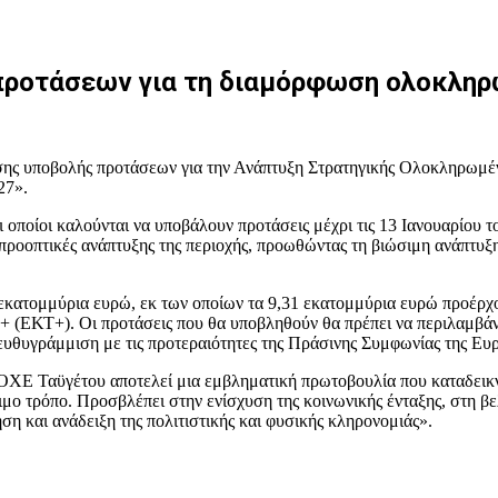
προτάσεων για τη διαμόρφωση ολοκληρ
σης υποβολής προτάσεων για την Ανάπτυξη Στρατηγικής Ολοκληρωμέ
27».
οποίοι καλούνται να υποβάλουν προτάσεις μέχρι τις 13 Ιανουαρίου τ
προοπτικές ανάπτυξης της περιοχής, προωθώντας τη βιώσιμη ανάπτυξη
 εκατομμύρια ευρώ, εκ των οποίων τα 9,31 εκατομμύρια ευρώ προέρ
+ (ΕΚΤ+). Οι προτάσεις που θα υποβληθούν θα πρέπει να περιλαμβάν
 ευθυγράμμιση με τις προτεραιότητες της Πράσινης Συμφωνίας της Ε
 Ταϋγέτου αποτελεί μια εμβληματική πρωτοβουλία που καταδεικνύει
σιμο τρόπο. Προσβλέπει στην ενίσχυση της κοινωνικής ένταξης, στη β
η και ανάδειξη της πολιτιστικής και φυσικής κληρονομιάς».