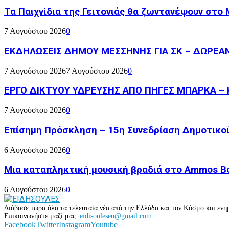
Τα Παιχνίδια της Γειτονιάς θα ζωντανέψουν στο
7 Αυγούστου 2026
0
ΕΚΔΗΛΩΣΕΙΣ ΔΗΜΟΥ ΜΕΣΣΗΝΗΣ ΓΙΑ ΣΚ – ΔΩΡΕΑ
7 Αυγούστου 2026
7 Αυγούστου 2026
0
ΕΡΓΟ ΔΙΚΤΥΟΥ ΥΔΡΕΥΣΗΣ ΑΠΟ ΠΗΓΕΣ ΜΠΑΡΚΑ – 
7 Αυγούστου 2026
0
Επίσημη Πρόσκληση – 15η Συνεδρίαση Δημοτικο
6 Αυγούστου 2026
0
Μια καταπληκτική μουσική βραδιά στο Ammos Bou
6 Αυγούστου 2026
0
Διάβασε τώρα όλα τα τελευταία νέα από την Ελλάδα και τον Κόσμο και ενημ
Επικοινωνήστε μαζί μας:
eidisouleseu@gmail.com
Facebook
Twitter
Instagram
Youtube