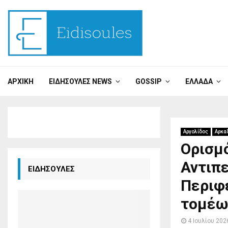
ΑΡΧΙΚΉ
ΕΙΔΗΣΟΎΛΕΣ NEWS
GOSSIP
ΕΛΛΆΔΑ
Αργολίδος
Αρκα
Ορισμ
Αντιπ
ΕΙΔΗΣΟΥΛΕΣ
Περιφ
τομέω
4 Ιουλίου 202