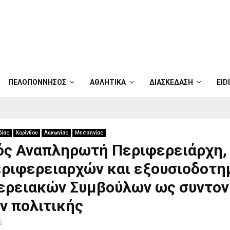
ΠΕΛΟΠΌΝΝΗΣΟΣ
ΑΘΛΗΤΙΚΆ
ΔΙΑΣΚΈΔΑΣΗ
EID
δίας
Κορίνθου
Λακωνίας
Μεσσηνίας
ός Αναπληρωτή Περιφερειάρχη,
εριφερειαρχών και εξουσιοδοτ
ερειακών Συμβούλων ως συντον
ν πολιτικής
6