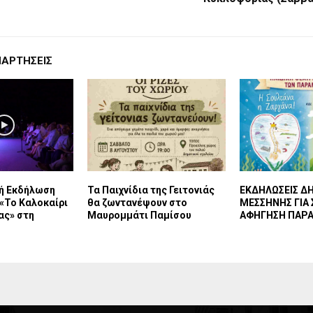
ΝΑΡΤΉΣΕΙΣ
κή Εκδήλωση
Τα Παιχνίδια της Γειτονιάς
ΕΚΔΗΛΩΣΕΙΣ Δ
«Το Καλοκαίρι
θα ζωντανέψουν στο
ΜΕΣΣΗΝΗΣ ΓΙΑ 
ας» στη
Μαυρομμάτι Παμίσου
ΑΦΗΓΗΣΗ ΠΑΡ