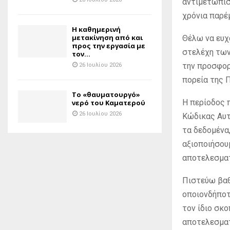
αντιμετωπίσ
χρόνια παρέ
H καθημερινή
μετακίνηση από και
Θέλω να ευχ
προς την εργασία με
στελέχη των
τον...
την προσφορ
26 Ιουλίου 2026
πορεία της 
Το «θαυματουργό»
Η περίοδος 
νερό του Καματερού
26 Ιουλίου 2026
Κώδικας Αυτ
τα δεδομένα
αξιοποιήσουμ
αποτελεσματ
Πιστεύω βαθ
οποιονδήποτε
τον ίδιο σκο
αποτελεσματ