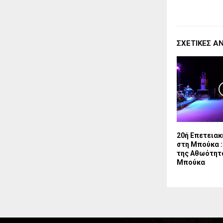
ΣΧΕΤΙΚΈΣ Α
20ή Επετεια
στη Μπούκα :
της Αθωότητ
Μπούκα