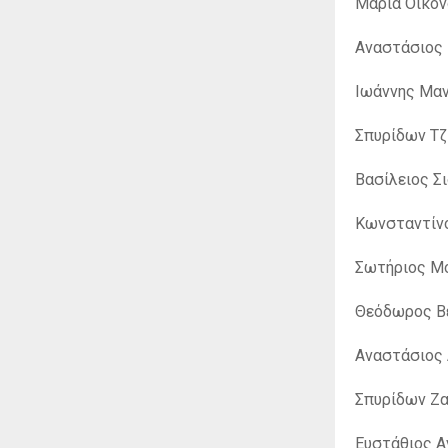
Μαρία Οικον
Αναστάσιος 
Ιωάννης Μαν
Σπυρίδων Τζ
Βασίλειος Σ
Κωνσταντίν
Σωτήριος Μο
Θεόδωρος Β
Αναστάσιος
Σπυρίδων Ζα
Ευστάθιος Α