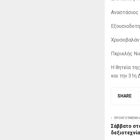
Αναστάσιος
Εξουσιοδοτη
Χρυσοβαλάντ
Περικλής Νι
Η θητεία τη
και την 31η 
SHARE
ΠΡΟΗΓΟΎΜΕΝΗ 
Σάββατο στο
δεξιοτεχνία