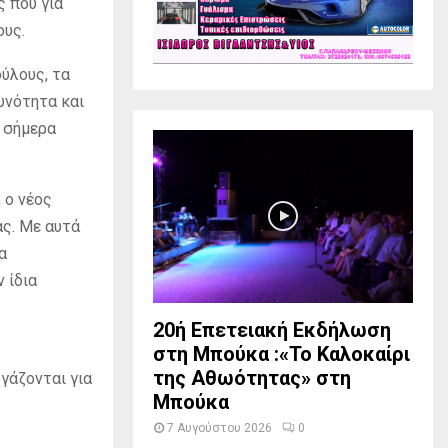
 που για
ους.
ύλους, τα
υνότητα και
ι σήμερα
 ο νέος
ας. Με αυτά
α
 ίδια
20ή Επετειακή Εκδήλωση
στη Μπούκα :«Το Καλοκαίρι
της Αθωότητας» στη
ργάζονται για
Μπούκα
7 Αυγούστου 2026
0