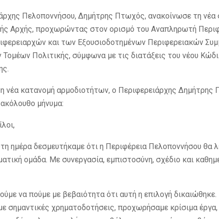
άρχης Πελοποννήσου, Δημήτρης Πτωχός, ανακοίνωσε τη νέα 
ής Αρχής, προχωρώντας στον ορισμό του Αναπληρωτή Περιφ
ιφερειαρχών και των Εξουσιοδοτημένων Περιφερειακών Συ
 Τομέων Πολιτικής, σύμφωνα με τις διατάξεις του νέου Κώδ
ης.
η νέα κατανομή αρμοδιοτήτων, ο Περιφερειάρχης Δημήτρης
 ακόλουθο μήνυμα:
ίλοι,
τη ημέρα δεσμευτήκαμε ότι η Περιφέρεια Πελοποννήσου θα λ
ματική ομάδα. Με συνεργασία, εμπιστοσύνη, σχέδιο και καθημ
ούμε να πούμε με βεβαιότητα ότι αυτή η επιλογή δικαιώθηκε.
ε σημαντικές χρηματοδοτήσεις, προχωρήσαμε κρίσιμα έργα,