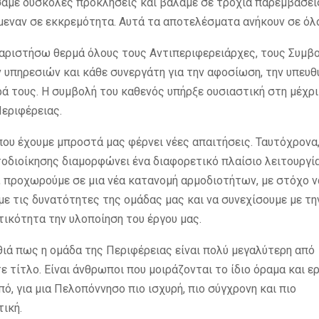
αμε δύσκολες προκλήσεις και βάλαμε σε τροχιά παρεμβάσεις
μεναν σε εκκρεμότητα. Αυτά τα αποτελέσματα ανήκουν σε όλ
αριστήσω θερμά όλους τους Αντιπεριφερειάρχες, τους Συμβο
 υπηρεσιών και κάθε συνεργάτη για την αφοσίωση, την υπευθ
ά τους. Η συμβολή του καθενός υπήρξε ουσιαστική στη μέχρ
Περιφέρειας.
που έχουμε μπροστά μας φέρνει νέες απαιτήσεις. Ταυτόχρονα,
οδιοίκησης διαμορφώνει ένα διαφορετικό πλαίσιο λειτουργί
, προχωρούμε σε μια νέα κατανομή αρμοδιοτήτων, με στόχο ν
ε τις δυνατότητες της ομάδας μας και να συνεχίσουμε με την
ικότητα την υλοποίηση του έργου μας.
ιά πως η ομάδα της Περιφέρειας είναι πολύ μεγαλύτερη από
 τίτλο. Είναι άνθρωποι που μοιράζονται το ίδιο όραμα και ε
πό, για μια Πελοπόννησο πιο ισχυρή, πιο σύγχρονη και πιο
ική.