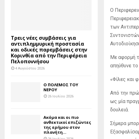
Ο Περιφερει
Περιφερειακ
των Αντιπερ
Συντονιστών
Τρεις νέες συμβάσεις για
αντιπλημμυρική προστασία
Αυτοδιοίκησ
και οδικές παρεμβάσεις στην
Κορινθία από την Περιφέρεια
Με αφορμή τ
Πελοποννήσου
απηύθυνε το
4 Αυγούστου 2026
«Φίλες και φ
Ο ΠΟΛΕΜΟΣ ΤΟΥ
ΝΕΡΟΥ
Από την πρώ
26 Ιουλίου 2026
ως μία πραγ
δουλειά.
Ακόμα και οι πιο
ανθεκτικοί επιζώντες
Σήμερα μπορ
της ερήμου στον
Εξασφαλίσαμ
πλανήτη...
26 Ιουλίου 2026