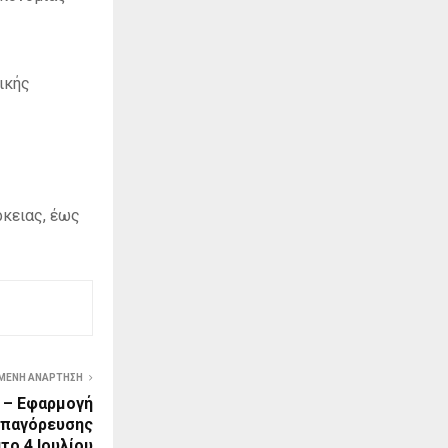
ικής
ρκειας, έως
ΜΕΝΗ ΑΝΆΡΤΗΣΗ
 – Εφαρμογή
Απαγόρευσης
το 4 Ιουλίου