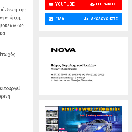
YOUTUBE
ΕΓΓΡΑΦΕΊΤΕ
σύνθεση της
ερειάρχη,
EMAIL
ΑΚΟΛΟΥΘΉΣΤΕ
μβούλων ως
ικα
 Πτωχός
ειτουργεί
ερινή