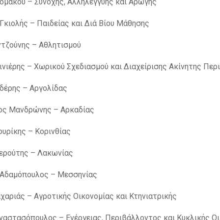
ομάκου – Συνοχής, Αλληλεγγύης και Αρωγής
Γκιολής – Παιδείας και Διά Βίου Μάθησης
τζούνης – Αθλητισμού
ινιέρης – Χωρικού Σχεδιασμού και Διαχείρισης Ακίνητης Περ
ιδέρης – Αργολίδας
ος Μανδρώνης – Αρκαδίας
υρίκης – Κορινθίας
ερούτης – Λακωνίας
 Αδαμόπουλος – Μεσσηνίας
χαριάς – Αγροτικής Οικονομίας και Κτηνιατρικής
ναστασόπουλος – Ενέργειας, Περιβάλλοντος και Κυκλικής Ο