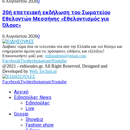
6 Αυγούστου 2026
0
20ή επετειακή εκδήλωση του Σωματείου
Εθελοντών Μεσσήνης «Εθελοντισμός για
Όλους»
6 Αυγούστου 2026
0
Διάβασε τώρα όλα τα τελευταία νέα από την Ελλάδα και τον Κόσμο και
ενημερώσου άμεσα για τις πρόσφατες ειδήσεις και εξελίξεις!
Επικοινωνήστε μαζί μας:
eidisouleseu@gmail.com
Facebook
Twitter
Instagram
Youtube
@2021 - eidisoules.gr. All Right Reserved. Designed and
Developed by
Web Technical
Facebook
Twitter
Instagram
Youtube
Αρχική
Ειδησούλες News
Ειδησούλες
Live
Gossip
Showbiz
Fashion show