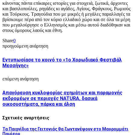
κάνοντας πάντα επίκαιρες ιστορίες για στοιχειά, ξωτικά, άρχοντες
και βασιλοπούλες, ρηγάδες κι αγάδες, Αγίους, Φράγκους, Ρωμιούς
και Τούρκους. Τραγούδια που με μικρές ή μεγάλες παραλλαγές τα
βρίσκουμε πέρα από τον κύριο ελλαδικό χώρο και σε όλα τα μέρη
που μεγαλούργησε ο Ελληνισμός και μέσω αυτού διαδόθηκαν και
στους όμορους λαούς και έθνη.
Share
0
προηγούμενη ανάρτηση
Εντυπωσίασε το κοινό το «1ο Χορωδιακό Φεστιβάλ
Μεσσήνης»
επόμενη ανάρτηση
Απαγόρευση κυκλοφορίας οχημάτων και παραμονής
εκδρομέων σε περιοχές NATURA, δασικά
οικοσυστήματα, πάρκα και άλση
Σχετικές αναρτήσεις
Τα Παιχνίδια της Γειτονιάς θα ζωντανέψουν στο Μαυρομμάτι
Παμίσου