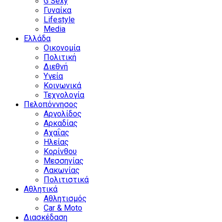
G Sexy
Γυναίκα
Lifestyle
Media
Ελλάδα
Οικονομία
Πολιτική
Διεθνή
Υγεία
Κοινωνικά
Τεχνολογία
Πελοπόννησος
Αργολίδος
Αρκαδίας
Αχαΐας
Ηλείας
Κορίνθου
Μεσσηνίας
Λακωνίας
Πολιτιστικά
Αθλητικά
Αθλητισμός
Car & Moto
Διασκέδαση