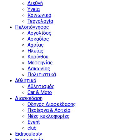
Διεθνή
Υγεία
Κοινωνικά
Τεχνολογία
Πελοπόννησος
Αργολίδος
Αρκαδίας
Αχαΐας
Ηλείας
Κορίνθου
Μεσσηνίας
Λακωνίας
Πολιτιστικά
Αθλητικά
Αθλητισμός
Car & Moto
Διασκέδαση
Οδηγός Διασκέδασης
Περίεργα & Αστεία
Νέες κυκλοφορίες
Event
club
Eidisoulestv
Επικοινωνία