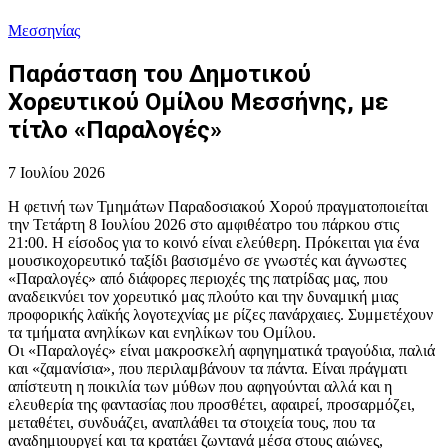
Μεσσηνίας
Παράσταση του Δημοτικού
Χορευτικού Ομίλου Μεσσήνης, με
τίτλο «Παραλογές»
7 Ιουλίου 2026
Η φετινή των Τμημάτων Παραδοσιακού Χορού πραγματοποιείται
την Τετάρτη 8 Ιουλίου 2026 στο αμφιθέατρο του πάρκου στις
21:00. Η είσοδος για το κοινό είναι ελεύθερη. Πρόκειται για ένα
μουσικοχορευτικό ταξίδι βασισμένο σε γνωστές και άγνωστες
«Παραλογές» από διάφορες περιοχές της πατρίδας μας, που
αναδεικνύει τον χορευτικό μας πλούτο και την δυναμική μιας
προφορικής λαϊκής λογοτεχνίας με ρίζες πανάρχαιες. Συμμετέχουν
τα τμήματα ανηλίκων και ενηλίκων του Ομίλου.
Οι «Παραλογές» είναι μακροσκελή αφηγηματικά τραγούδια, παλιά
και «ζαμανίσια», που περιλαμβάνουν τα πάντα. Είναι πράγματι
απίστευτη η ποικιλία των μύθων που αφηγούνται αλλά και η
ελευθερία της φαντασίας που προσθέτει, αφαιρεί, προσαρμόζει,
μεταθέτει, συνδυάζει, αναπλάθει τα στοιχεία τους, που τα
αναδημιουργεί και τα κρατάει ζωντανά μέσα στους αιώνες,