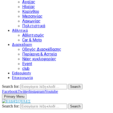
Αχαΐας
Ηλείας
Κορίνθου
Μεσσηνίας
Λακωνίας
Πολιτιστικά
Αθλητικά
Αθλητισμός
Car & Moto
Διασκέδαση
Οδηγός Διασκέδασης
Περίεργα & Αστεία
Νέες κυκλοφορίες
Event
club
Eidisoulestv
Επικοινωνία
Search for:
Search
Facebook
Twitter
Instagram
Youtube
Primary Menu
Search for:
Search