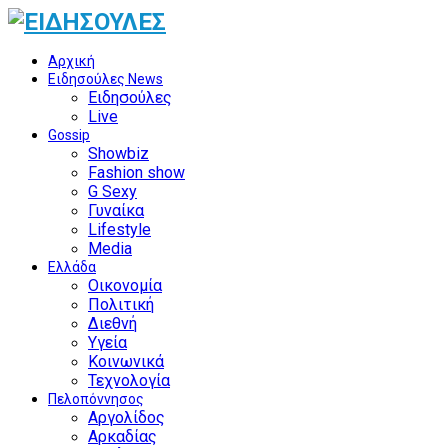
Αρχική
Ειδησούλες News
Ειδησούλες
Live
Gossip
Showbiz
Fashion show
G Sexy
Γυναίκα
Lifestyle
Media
Ελλάδα
Οικονομία
Πολιτική
Διεθνή
Υγεία
Κοινωνικά
Τεχνολογία
Πελοπόννησος
Αργολίδος
Αρκαδίας