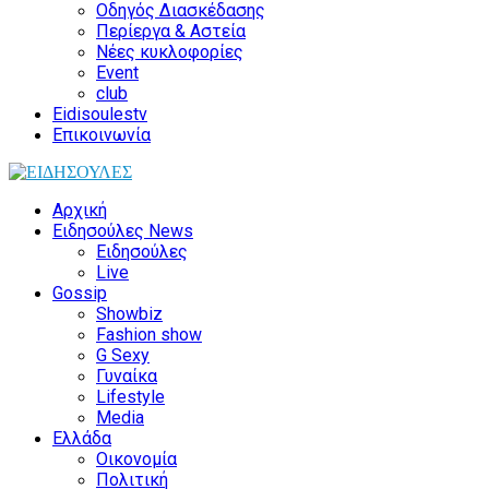
Οδηγός Διασκέδασης
Περίεργα & Αστεία
Νέες κυκλοφορίες
Event
club
Eidisoulestv
Επικοινωνία
Αρχική
Ειδησούλες News
Ειδησούλες
Live
Gossip
Showbiz
Fashion show
G Sexy
Γυναίκα
Lifestyle
Media
Ελλάδα
Οικονομία
Πολιτική