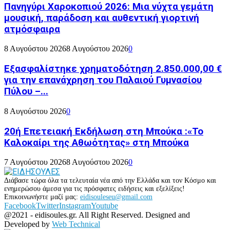
Πανηγύρι Χαροκοπιού 2026: Μια νύχτα γεμάτη
μουσική, παράδοση και αυθεντική γιορτινή
ατμόσφαιρα
8 Αυγούστου 2026
8 Αυγούστου 2026
0
Εξασφαλίστηκε χρηματοδότηση 2.850.000,00 €
για την επανάχρηση του Παλαιού Γυμνασίου
Πύλου –...
8 Αυγούστου 2026
0
20ή Επετειακή Εκδήλωση στη Μπούκα :«Το
Καλοκαίρι της Αθωότητας» στη Μπούκα
7 Αυγούστου 2026
8 Αυγούστου 2026
0
Διάβασε τώρα όλα τα τελευταία νέα από την Ελλάδα και τον Κόσμο και
ενημερώσου άμεσα για τις πρόσφατες ειδήσεις και εξελίξεις!
Επικοινωνήστε μαζί μας:
eidisouleseu@gmail.com
Facebook
Twitter
Instagram
Youtube
@2021 - eidisoules.gr. All Right Reserved. Designed and
Developed by
Web Technical