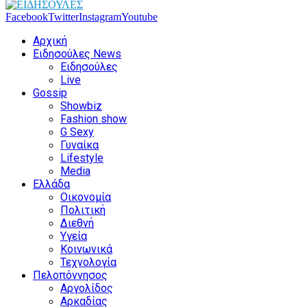
Facebook
Twitter
Instagram
Youtube
Αρχική
Ειδησούλες News
Ειδησούλες
Live
Gossip
Showbiz
Fashion show
G Sexy
Γυναίκα
Lifestyle
Media
Ελλάδα
Οικονομία
Πολιτική
Διεθνή
Υγεία
Κοινωνικά
Τεχνολογία
Πελοπόννησος
Αργολίδος
Αρκαδίας