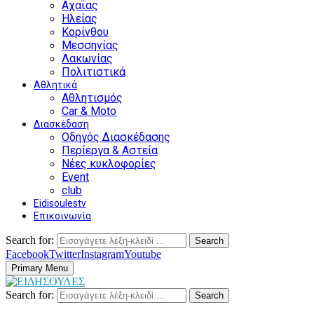
Αχαΐας
Ηλείας
Κορίνθου
Μεσσηνίας
Λακωνίας
Πολιτιστικά
Αθλητικά
Αθλητισμός
Car & Moto
Διασκέδαση
Οδηγός Διασκέδασης
Περίεργα & Αστεία
Νέες κυκλοφορίες
Event
club
Eidisoulestv
Επικοινωνία
Search for:
Search
Facebook
Twitter
Instagram
Youtube
Primary Menu
Search for:
Search