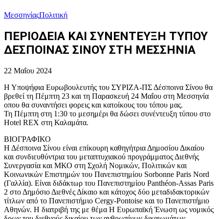
Μεσσηνίας
Πολιτική
ΠΕΡΙΟΔΕΙΑ ΚΑΙ ΣΥΝΕΝΤΕΥΞΗ ΤΥΠΟΥ
ΔΕΣΠΟΙΝΑΣ ΣΙΝΟΥ ΣΤΗ ΜΕΣΣΗΝΙΑ
22 Μαΐου 2024
Η Υποψήφια Ευρωβουλευτής του ΣΥΡΙΖΑ-ΠΣ Δέσποινα Σίνου θα
βρεθεί τη Πέμπτη 23 και τη Παρασκευή 24 Μαΐου στη Μεσσηνία
οπου θα συναντήσει φορεις και κατοίκους του τόπου μας.
Τη Πέμπτη στη 1:30 το μεσημέρι θα δώσει συνέντευξη τύπου στο
Hotel REX στη Καλαμάτα.
ΒΙΟΓΡΑΦΙΚΟ
Η Δέσποινα Σίνου είναι επίκουρη καθηγήτρια Δημοσίου Δικαίου
και συνδιευθύντρια του μεταπτυχιακού προγράμματος Διεθνής
Συνεργασία και ΜΚΟ στη Σχολή Νομικών, Πολιτικών και
Κοινωνικών Επιστημών του Πανεπιστημίου Sorbonne Paris Nord
(Γαλλία). Είναι διδάκτωρ του Πανεπιστημίου Panthéon-Assas Paris
2 στο Δημόσιο Διεθνές Δίκαιο και κάτοχος δύο μεταδιδακτορικών
τίτλων από το Πανεπιστήμιο Cergy-Pontoise και το Πανεπιστήμιο
Αθηνών. Η διατριβή της με θέμα Η Ευρωπαϊκή Ένωση ως νομικός
δρων του διεθνούς δικαίου των ανθρωπίνων δικαιωμάτων