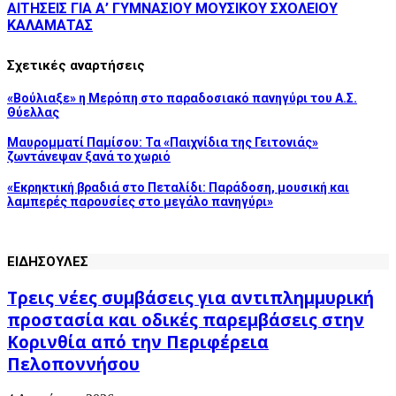
ΑΙΤΗΣΕΙΣ ΓΙΑ Α’ ΓΥΜΝΑΣΙΟΥ ΜΟΥΣΙΚΟΥ ΣΧΟΛΕΙΟΥ
ΚΑΛΑΜΑΤΑΣ
Σχετικές αναρτήσεις
«Βούλιαξε» η Μερόπη στο παραδοσιακό πανηγύρι του Α.Σ.
Θύελλας
Μαυρομματί Παμίσου: Τα «Παιχνίδια της Γειτονιάς»
ζωντάνεψαν ξανά το χωριό
«Εκρηκτική βραδιά στο Πεταλίδι: Παράδοση, μουσική και
λαμπερές παρουσίες στο μεγάλο πανηγύρι»
ΕΙΔΗΣΟΥΛΕΣ
Τρεις νέες συμβάσεις για αντιπλημμυρική
προστασία και οδικές παρεμβάσεις στην
Κορινθία από την Περιφέρεια
Πελοποννήσου