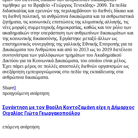
τιμήθηκε με το Βραβείο «Γεώργιος Τενεκίδης» 2009. Τα πεδία
διδασκαλίας και ερευνών της περιλαμβάνουν το διεθνές δίκαιο και
τη διεθνή πολιτική, τα ανθρώπινα δικαιώματα και τα ανθρωπιστικά
ζητήματα, τις κοινωνικές επιπτώσεις της κλιματικής αλλαγής, τις
νέες μορφές συμμετοχικής δημοκρατίας, καθώς και τον ρόλο των
ακαδημαϊκών στην υπεράσπιση των ανθρωπίνων δικαιωμάτων και
της κοινωνικής δικαιοσύνης. Εργάστηκε μεταξύ άλλων ως
επιστημονικός συνεργάτης της γαλλικής Εθνικής Επιτροπής για τα
Δικαιώματα του Ανθρώπου και από το 2013 ως το 2019 διετέλεσε
συντονίστρια των γαλλόφωνων τμημάτων του Ακαδημαϊκού
Δικτύου για τα Κοινωνικά Δικαιώματα, του οποίου είναι μέλος.
Έχει πάρει μέρος σε πολλές αποστολές διεθνών οργανισμών ως
ανεξάρτητη εμπειρογνώμονας στο πεδίο της εκπαίδευσης στα
ανθρώπινα δικαιώματα.
Share
0
προηγούμενη ανάρτηση
Συνάντηση με τον Βασίλη Κοντοζαμάνη είχε η Δήμαρχος
Οιχαλίας Γιώτα Γεωργακοπούλου
επόμενη ανάρτηση