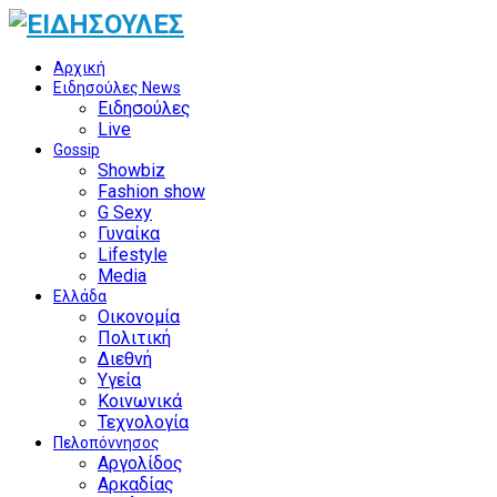
Αρχική
Ειδησούλες News
Ειδησούλες
Live
Gossip
Showbiz
Fashion show
G Sexy
Γυναίκα
Lifestyle
Media
Ελλάδα
Οικονομία
Πολιτική
Διεθνή
Υγεία
Κοινωνικά
Τεχνολογία
Πελοπόννησος
Αργολίδος
Αρκαδίας