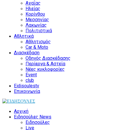
Αχαΐας
Ηλείας
Κορίνθου
Μεσσηνίας
Λακωνίας
Πολιτιστικά
Αθλητικά
Αθλητισμός
Car & Moto
Διασκέδαση
Οδηγός Διασκέδασης
Περίεργα & Αστεία
Νέες κυκλοφορίες
Event
club
Eidisoulestv
Επικοινωνία
Αρχική
Ειδησούλες News
Ειδησούλες
Live