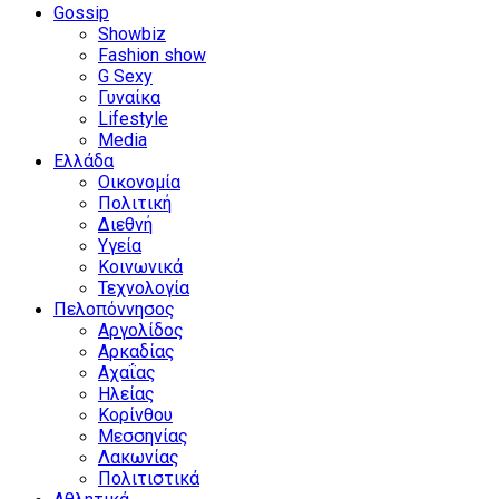
Gossip
Showbiz
Fashion show
G Sexy
Γυναίκα
Lifestyle
Media
Ελλάδα
Οικονομία
Πολιτική
Διεθνή
Υγεία
Κοινωνικά
Τεχνολογία
Πελοπόννησος
Αργολίδος
Αρκαδίας
Αχαΐας
Ηλείας
Κορίνθου
Μεσσηνίας
Λακωνίας
Πολιτιστικά