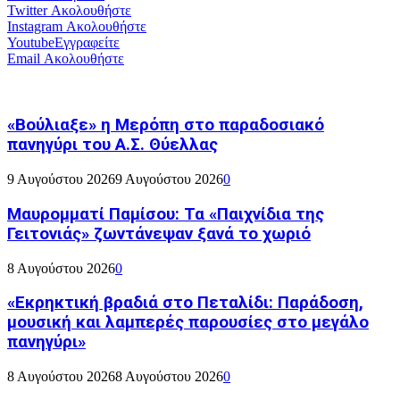
Twitter
Ακολουθήστε
Instagram
Ακολουθήστε
Youtube
Εγγραφείτε
Email
Ακολουθήστε
«Βούλιαξε» η Μερόπη στο παραδοσιακό
πανηγύρι του Α.Σ. Θύελλας
9 Αυγούστου 2026
9 Αυγούστου 2026
0
Μαυρομματί Παμίσου: Τα «Παιχνίδια της
Γειτονιάς» ζωντάνεψαν ξανά το χωριό
8 Αυγούστου 2026
0
«Εκρηκτική βραδιά στο Πεταλίδι: Παράδοση,
μουσική και λαμπερές παρουσίες στο μεγάλο
πανηγύρι»
8 Αυγούστου 2026
8 Αυγούστου 2026
0