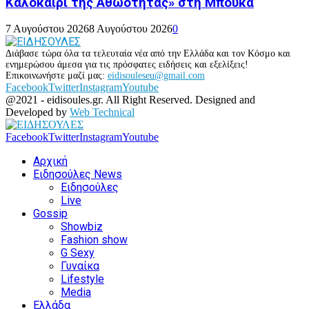
Καλοκαίρι της Αθωότητας» στη Μπούκα
7 Αυγούστου 2026
8 Αυγούστου 2026
0
Διάβασε τώρα όλα τα τελευταία νέα από την Ελλάδα και τον Κόσμο και
ενημερώσου άμεσα για τις πρόσφατες ειδήσεις και εξελίξεις!
Επικοινωνήστε μαζί μας:
eidisouleseu@gmail.com
Facebook
Twitter
Instagram
Youtube
@2021 - eidisoules.gr. All Right Reserved. Designed and
Developed by
Web Technical
Facebook
Twitter
Instagram
Youtube
Αρχική
Ειδησούλες News
Ειδησούλες
Live
Gossip
Showbiz
Fashion show
G Sexy
Γυναίκα
Lifestyle
Media
Ελλάδα