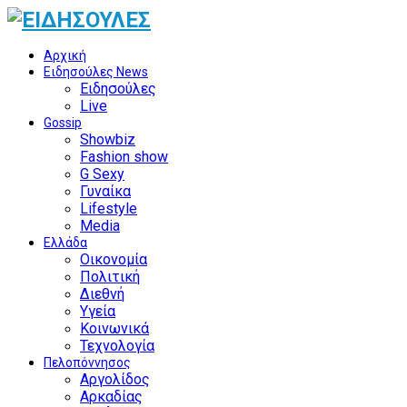
Αρχική
Ειδησούλες News
Ειδησούλες
Live
Gossip
Showbiz
Fashion show
G Sexy
Γυναίκα
Lifestyle
Media
Ελλάδα
Οικονομία
Πολιτική
Διεθνή
Υγεία
Κοινωνικά
Τεχνολογία
Πελοπόννησος
Αργολίδος
Αρκαδίας