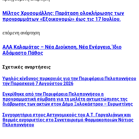
Μίλτος Χρυσομάλλης: Παράταση ολοκλήρωσης των
προγραμμάτων «Εξοικονομώ» έως τις 17 Ιουλίου.
επόμενη ανάρτηση
ΑΛΑ Καλαμάτας – Νέα Διοίκηση, Νέα Ενέργεια, Ίδιο
Αδάμαστο Πάθος
Σχετικές αναρτήσεις
Υψηλός κίνδυνος πυρκαγιάς για την Περιφέρεια Πελοποννήσου
την Παρασκευή 7 Αυγούστου 2026
Εγκρίθηκε από την Περιφέρεια Πελοποννήσου η
προγραμματική σύμβαση για τη μελέτη αντιμετώπισης της
διάβρωσης των ακτών στον Δήμο Ξυλοκάστρου – Ευρωστίνης
Συγχαρητήρια στους Αστυνομικούς του Α.Τ. Γαργαλιάνων και
θερμές ευχαριστίες στο Συνεταιρισμό Φαρμακοποιών Νότιας
Πελοποννήσου