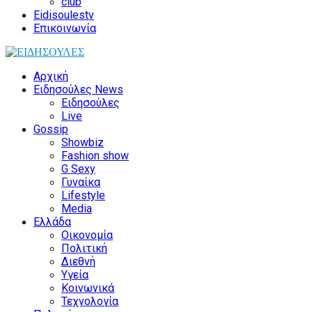
club
Eidisoulestv
Επικοινωνία
Αρχική
Ειδησούλες News
Ειδησούλες
Live
Gossip
Showbiz
Fashion show
G Sexy
Γυναίκα
Lifestyle
Media
Ελλάδα
Οικονομία
Πολιτική
Διεθνή
Υγεία
Κοινωνικά
Τεχνολογία