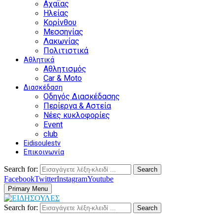
Αχαΐας
Ηλείας
Κορίνθου
Μεσσηνίας
Λακωνίας
Πολιτιστικά
Αθλητικά
Αθλητισμός
Car & Moto
Διασκέδαση
Οδηγός Διασκέδασης
Περίεργα & Αστεία
Νέες κυκλοφορίες
Event
club
Eidisoulestv
Επικοινωνία
Search for:
Search
Facebook
Twitter
Instagram
Youtube
Primary Menu
Search for:
Search