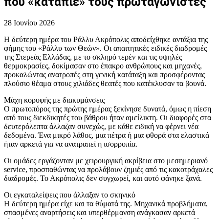
που «κατάπιε» τους πρωταγωνιστές
28 Ιουνίου 2026
Η δεύτερη ημέρα του Ράλλυ Ακρόπολις αποδείχθηκε αντάξια της
φήμης του «Ράλλυ των Θεών». Οι απαιτητικές ειδικές διαδρομές
της Στερεάς Ελλάδας, με το σκληρό τερέν και τις υψηλές
θερμοκρασίες, δοκίμασαν στο έπακρο ανθρώπους και μηχανές,
προκαλώντας ανατροπές στη γενική κατάταξη και προσφέροντας
πλούσιο θέαμα στους χιλιάδες θεατές που κατέκλυσαν τα βουνά.
Μάχη κορυφής με διακυμάνσεις
Ο πρωτοπόρος της πρώτης ημέρας ξεκίνησε δυνατά, όμως η πίεση
από τους διεκδικητές του βάθρου ήταν αμείλικτη. Οι διαφορές στα
δευτερόλεπτα άλλαζαν συνεχώς, με κάθε ειδική να φέρνει νέα
δεδομένα. Ένα μικρό λάθος, μια πέτρα ή μια φθορά στα ελαστικά
ήταν αρκετά για να ανατραπεί η ισορροπία.
Οι ομάδες εργάζονταν με χειρουργική ακρίβεια στο μεσημεριανό
service, προσπαθώντας να προλάβουν ζημιές από τις κακοτράχαλες
διαδρομές. Το Ακρόπολις δεν συγχωρεί, και αυτό φάνηκε ξανά.
Οι εγκαταλείψεις που άλλαξαν το σκηνικό
Η δεύτερη ημέρα είχε και τα θύματά της. Μηχανικά προβλήματα,
σπασμένες αναρτήσεις και υπερθέρμανση ανάγκασαν αρκετά