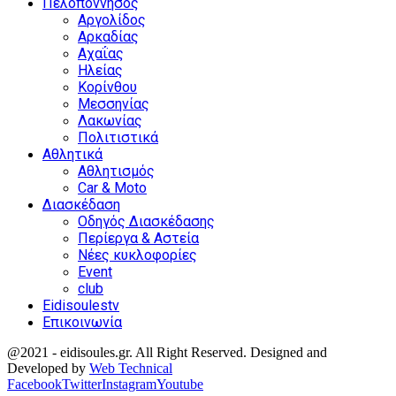
Πελοπόννησος
Αργολίδος
Αρκαδίας
Αχαΐας
Ηλείας
Κορίνθου
Μεσσηνίας
Λακωνίας
Πολιτιστικά
Αθλητικά
Αθλητισμός
Car & Moto
Διασκέδαση
Οδηγός Διασκέδασης
Περίεργα & Αστεία
Νέες κυκλοφορίες
Event
club
Eidisoulestv
Επικοινωνία
@2021 - eidisoules.gr. All Right Reserved. Designed and
Developed by
Web Technical
Facebook
Twitter
Instagram
Youtube