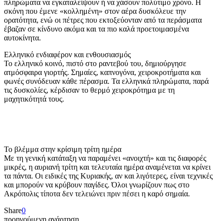
πληρώματα να εγκαταλείψουν ή να χάσουν πολύτιμο χρόνο. Η
σκόνη που έμενε «κολλημένη» στον αέρα δυσκόλευε την
ορατότητα, ενώ οι πέτρες που εκτοξεύονταν από τα περάσματα
έβαζαν σε κίνδυνο ακόμα και τα πιο καλά προετοιμασμένα
αυτοκίνητα.
Ελληνικό ενδιαφέρον και ενθουσιασμός
Το ελληνικό κοινό, πιστό στο ραντεβού του, δημιούργησε
ατμόσφαιρα γιορτής. Σημαίες, καπνογόνα, χειροκροτήματα και
φωνές συνόδευαν κάθε πέρασμα. Τα ελληνικά πληρώματα, παρά
τις δυσκολίες, κέρδισαν το θερμό χειροκρότημα με τη
μαχητικότητά τους.
Το βλέμμα στην κρίσιμη τρίτη ημέρα
Με τη γενική κατάταξη να παραμένει «ανοιχτή» και τις διαφορές
μικρές, η αυριανή τρίτη και τελευταία ημέρα αναμένεται να κρίνει
τα πάντα. Οι ειδικές της Κυριακής, αν και λιγότερες, είναι τεχνικές
και μπορούν να κρύβουν παγίδες. Όλοι γνωρίζουν πως στο
Ακρόπολις τίποτα δεν τελειώνει πριν πέσει η καρό σημαία.
Share
0
προηγούμενη ανάρτηση