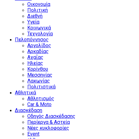
Οικονομία
Πολιτική
Διεθνή
Υγεία
Κοινωνικά
Τεχνολογία
Πελοπόννησος
Αργολίδος
Αρκαδίας
Αχαΐας
Ηλείας
Κορίνθου
Μεσσηνίας
Λακωνίας
Πολιτιστικά
Αθλητικά
Αθλητισμός
Car & Moto
Διασκέδαση
Οδηγός Διασκέδασης
Περίεργα & Αστεία
Νέες κυκλοφορίες
Event