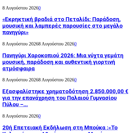
8 Αυγούστου 2026
0
«Εκρηκτική βραδιά στο Πεταλίδι: Παράδοση,
μουσική και λαμπερές παρουσίες στο μεγάλο
πανηγύρι»
8 Αυγούστου 2026
8 Αυγούστου 2026
0
Πανηγύρι Χαροκοπιού 2026: Μια νύχτα γεμάτη
μουσική, παράδοση και αυθεντική γιορτινή
ατμόσφαιρα
8 Αυγούστου 2026
8 Αυγούστου 2026
0
Εξασφαλίστηκε χρηματοδότηση 2.850.000,00 €
για την επανάχρηση του Παλαιού Γυμνασίου
Πύλου –...
8 Αυγούστου 2026
0
20ή Επετειακή Εκδήλωση στη Μπούκα :«Το