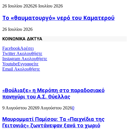
26 Ιουλίου 2026
26 Ιουλίου 2026
Το «θαυματουργό» νερό του Καματερού
26 Ιουλίου 2026
ΚΟΙΝΩΝΙΚΑ ΔΙΚΤΥΑ
Facebook
Αρέσει
Twitter
Ακολουθήστε
Instagram
Ακολουθήστε
Youtube
Εγγραφείτε
Email
Ακολουθήστε
«Βούλιαξε» η Μερόπη στο παραδοσιακό
πανηγύρι του Α.Σ. Θύελλας
9 Αυγούστου 2026
9 Αυγούστου 2026
0
Μαυρομματί Παμίσου: Τα «Παιχνίδια της
Γειτονιάς» ζωντάνεψαν ξανά το χωριό