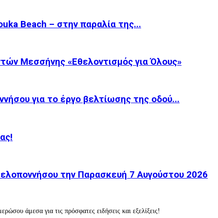
ka Beach – στην παραλία της...
τών Μεσσήνης «Εθελοντισμός για Όλους»
νήσου για το έργο βελτίωσης της οδού...
ας!
 Πελοποννήσου την Παρασκευή 7 Αυγούστου 2026
ερώσου άμεσα για τις πρόσφατες ειδήσεις και εξελίξεις!