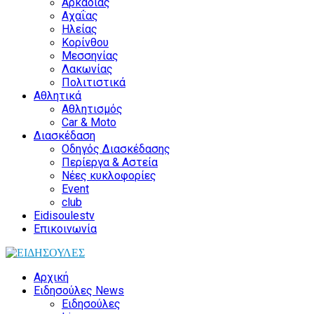
Αρκαδίας
Αχαΐας
Ηλείας
Κορίνθου
Μεσσηνίας
Λακωνίας
Πολιτιστικά
Αθλητικά
Αθλητισμός
Car & Moto
Διασκέδαση
Οδηγός Διασκέδασης
Περίεργα & Αστεία
Νέες κυκλοφορίες
Event
club
Eidisoulestv
Επικοινωνία
Αρχική
Ειδησούλες News
Ειδησούλες