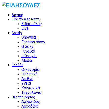
Αρχική
Ειδησούλες News
Ειδησούλες
Live
Gossip
Showbiz
Fashion show
G Sexy
Γυναίκα
Lifestyle
Media
Ελλάδα
Οικονομία
Πολιτική
Διεθνή
Υγεία
Κοινωνικά
Τεχνολογία
Πελοπόννησος
Αργολίδος
Αρκαδίας