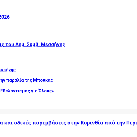
2026
ις του Δημ. Συμβ. Μεσσήνης
εσσήνης
την παραλία της Μπούκας
Εθελοντισμός για Όλους»
α και οδικές παρεμβάσεις στην Κορινθία από την Πε