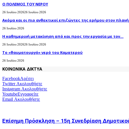
Ο ΠΟΛΕΜΟΣ ΤΟΥ ΝΕΡΟΥ
26 Ιουλίου 2026
26 Ιουλίου 2026
Ακόμα και οι πιο ανθεκτικοί επιζώντες της ερήμου στον πλανήτ
26 Ιουλίου 2026
H καθημερινή μετακίνηση από και προς την εργασία με τον...
26 Ιουλίου 2026
26 Ιουλίου 2026
Το «θαυματουργό» νερό του Καματερού
26 Ιουλίου 2026
ΚΟΙΝΩΝΙΚΑ ΔΙΚΤΥΑ
Facebook
Αρέσει
Twitter
Ακολουθήστε
Instagram
Ακολουθήστε
Youtube
Εγγραφείτε
Email
Ακολουθήστε
Επίσημη Πρόσκληση – 15η Συνεδρίαση Δημοτικο