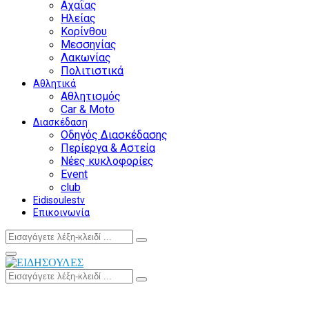
Αχαΐας
Ηλείας
Κορίνθου
Μεσσηνίας
Λακωνίας
Πολιτιστικά
Αθλητικά
Αθλητισμός
Car & Moto
Διασκέδαση
Οδηγός Διασκέδασης
Περίεργα & Αστεία
Νέες κυκλοφορίες
Event
club
Eidisoulestv
Επικοινωνία
Search
Search
for:
Facebook
Twitter
Instagram
Youtube
Primary
Menu
Search
Search
for: