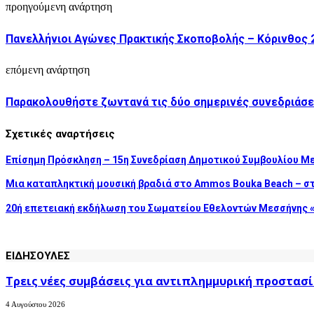
προηγούμενη ανάρτηση
Πανελλήνιοι Αγώνες Πρακτικής Σκοποβολής – Κόρινθος 
επόμενη ανάρτηση
Παρακολουθήστε ζωντανά τις δύο σημερινές συνεδριάσε
Σχετικές αναρτήσεις
Επίσημη Πρόσκληση – 15η Συνεδρίαση Δημοτικού Συμβουλίου Μ
Μια καταπληκτική μουσική βραδιά στο Ammos Bouka Beach – σ
20ή επετειακή εκδήλωση του Σωματείου Εθελοντών Μεσσήνης «
ΕΙΔΗΣΟΥΛΕΣ
Τρεις νέες συμβάσεις για αντιπλημμυρική προστασί
4 Αυγούστου 2026