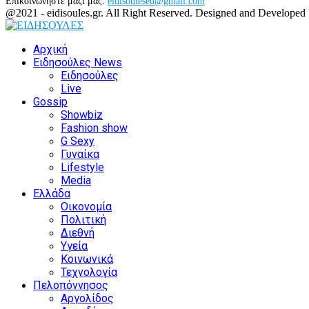
Επικοινωνήστε μαζί μας:
eidisouleseu@gmail.com
Facebook
Twitter
Instagram
Youtube
@2021 - eidisoules.gr. All Right Reserved. Designed and Developed
Facebook
Twitter
Instagram
Youtube
Αρχική
Ειδησούλες News
Ειδησούλες
Live
Gossip
Showbiz
Fashion show
G Sexy
Γυναίκα
Lifestyle
Media
Ελλάδα
Οικονομία
Πολιτική
Διεθνή
Υγεία
Κοινωνικά
Τεχνολογία
Πελοπόννησος
Αργολίδος