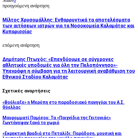
Share
0
προηγούμενη ανάρτηση
Μίλτος Χρυσομάλλης: Ενθαρρυντικά τα αποτελέσματα
των αιτήσεων ιατρών για τα Νοσοκομεία Καλαμάτας και
Κυπαρισσίας
επόμενη ανάρτηση
Δημήτρης Πτωχός: «Επενδύουμε σε σύγχρονες
αθλητικές υποδομές για όλη την Πελοπόννησο»-
Υπεγράφη η σύμβαση για τη λειτουργική αναβάθμιση του
Εθνικού Σταδίου Καλαμάτας
Σχετικές αναρτήσεις
«Βούλιαξε» η Μερόπη στο παραδοσιακό πανηγύρι του Α.Σ.
Θύελλας
Μαυρομματί Παμίσου: Τα «Παιχνίδια της Γειτονιάς»
ζωντάνεψαν ξανά το χωριό
«Εκρηκτική βραδιά στο Πεταλίδι: Παράδοση, μουσική και