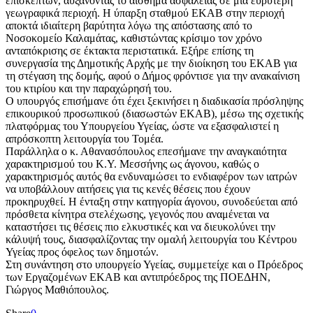
επισκεπτών, αυξάνοντας το αίσθημα ασφάλειας σε μία ευρύτερη
γεωγραφικά περιοχή. Η ύπαρξη σταθμού ΕΚΑΒ στην περιοχή
αποκτά ιδιαίτερη βαρύτητα λόγω της απόστασης από το
Νοσοκομείο Καλαμάτας, καθιστώντας κρίσιμο τον χρόνο
ανταπόκρισης σε έκτακτα περιστατικά. Εξήρε επίσης τη
συνεργασία της Δημοτικής Αρχής με την διοίκηση του ΕΚΑΒ για
τη στέγαση της δομής, αφού ο Δήμος φρόντισε για την ανακαίνιση
του κτιρίου και την παραχώρησή του.
Ο υπουργός επισήμανε ότι έχει ξεκινήσει η διαδικασία πρόσληψης
επικουρικού προσωπικού (διασωστών ΕΚΑΒ), μέσω της σχετικής
πλατφόρμας του Υπουργείου Υγείας, ώστε να εξασφαλιστεί η
απρόσκοπτη λειτουργία του Τομέα.
Παράλληλα ο κ. Αθανασόπουλος επεσήμανε την αναγκαιότητα
χαρακτηρισμού του Κ.Υ. Μεσσήνης ως άγονου, καθώς ο
χαρακτηρισμός αυτός θα ενδυναμώσει το ενδιαφέρον των ιατρών
να υποβάλλουν αιτήσεις για τις κενές θέσεις που έχουν
προκηρυχθεί. Η ένταξη στην κατηγορία άγονου, συνοδεύεται από
πρόσθετα κίνητρα στελέχωσης, γεγονός που αναμένεται να
καταστήσει τις θέσεις πιο ελκυστικές και να διευκολύνει την
κάλυψή τους, διασφαλίζοντας την ομαλή λειτουργία του Κέντρου
Υγείας προς όφελος των δημοτών.
Στη συνάντηση στο υπουργείο Υγείας, συμμετείχε και ο Πρόεδρος
των Εργαζομένων ΕΚΑΒ και αντιπρόεδρος της ΠΟΕΔΗΝ,
Γιώργος Μαθιόπουλος.