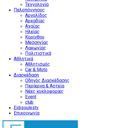
Τεχνολογία
Πελοπόννησος
Αργολίδος
Αρκαδίας
Αχαΐας
Ηλείας
Κορίνθου
Μεσσηνίας
Λακωνίας
Πολιτιστικά
Αθλητικά
Αθλητισμός
Car & Moto
Διασκέδαση
Οδηγός Διασκέδασης
Περίεργα & Αστεία
Νέες κυκλοφορίες
Event
club
Eidisoulestv
Επικοινωνία