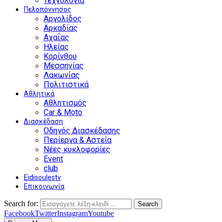
Τεχνολογία
Πελοπόννησος
Αργολίδος
Αρκαδίας
Αχαΐας
Ηλείας
Κορίνθου
Μεσσηνίας
Λακωνίας
Πολιτιστικά
Αθλητικά
Αθλητισμός
Car & Moto
Διασκέδαση
Οδηγός Διασκέδασης
Περίεργα & Αστεία
Νέες κυκλοφορίες
Event
club
Eidisoulestv
Επικοινωνία
Search for:
Search
Facebook
Twitter
Instagram
Youtube