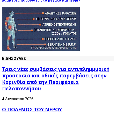
λαμπερές παρουσίες στο μεγάλο πανηγύρι»
ΕΙΔΗΣΟΥΛΕΣ
Τρεις νέες συμβάσεις για αντιπλημμυρική
προστασία και οδικές παρεμβάσεις στην
Κορινθία από την Περιφέρεια
Πελοποννήσου
4 Αυγούστου 2026
Ο ΠΟΛΕΜΟΣ ΤΟΥ ΝΕΡΟΥ