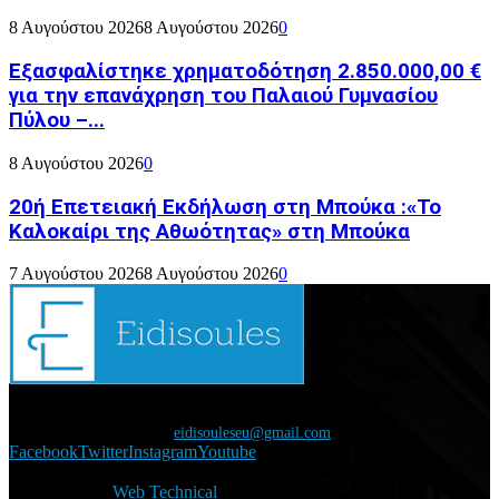
8 Αυγούστου 2026
8 Αυγούστου 2026
0
Εξασφαλίστηκε χρηματοδότηση 2.850.000,00 €
για την επανάχρηση του Παλαιού Γυμνασίου
Πύλου –...
8 Αυγούστου 2026
0
20ή Επετειακή Εκδήλωση στη Μπούκα :«Το
Καλοκαίρι της Αθωότητας» στη Μπούκα
7 Αυγούστου 2026
8 Αυγούστου 2026
0
Διάβασε τώρα όλα τα τελευταία νέα από την Ελλάδα και τον Κόσμο και
ενημερώσου άμεσα για τις πρόσφατες ειδήσεις και εξελίξεις!
Επικοινωνήστε μαζί μας:
eidisouleseu@gmail.com
Facebook
Twitter
Instagram
Youtube
@2021 - eidisoules.gr. All Right Reserved. Designed and
Developed by
Web Technical