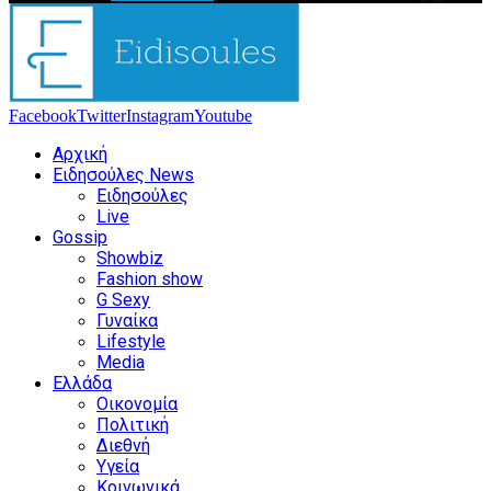
Facebook
Twitter
Instagram
Youtube
Αρχική
Ειδησούλες News
Ειδησούλες
Live
Gossip
Showbiz
Fashion show
G Sexy
Γυναίκα
Lifestyle
Media
Ελλάδα
Οικονομία
Πολιτική
Διεθνή
Υγεία
Κοινωνικά