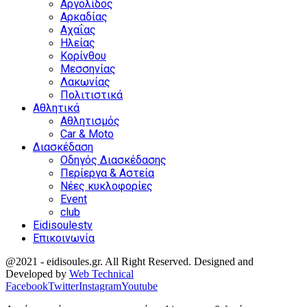
Αργολίδος
Αρκαδίας
Αχαΐας
Ηλείας
Κορίνθου
Μεσσηνίας
Λακωνίας
Πολιτιστικά
Αθλητικά
Αθλητισμός
Car & Moto
Διασκέδαση
Οδηγός Διασκέδασης
Περίεργα & Αστεία
Νέες κυκλοφορίες
Event
club
Eidisoulestv
Επικοινωνία
@2021 - eidisoules.gr. All Right Reserved. Designed and
Developed by
Web Technical
Facebook
Twitter
Instagram
Youtube