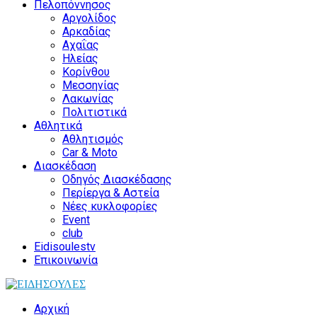
Πελοπόννησος
Αργολίδος
Αρκαδίας
Αχαΐας
Ηλείας
Κορίνθου
Μεσσηνίας
Λακωνίας
Πολιτιστικά
Αθλητικά
Αθλητισμός
Car & Moto
Διασκέδαση
Οδηγός Διασκέδασης
Περίεργα & Αστεία
Νέες κυκλοφορίες
Event
club
Eidisoulestv
Επικοινωνία
Αρχική