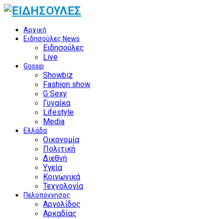
Αρχική
Ειδησούλες News
Ειδησούλες
Live
Gossip
Showbiz
Fashion show
G Sexy
Γυναίκα
Lifestyle
Media
Ελλάδα
Οικονομία
Πολιτική
Διεθνή
Υγεία
Κοινωνικά
Τεχνολογία
Πελοπόννησος
Αργολίδος
Αρκαδίας