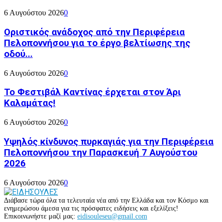
6 Αυγούστου 2026
0
Οριστικός ανάδοχος από την Περιφέρεια
Πελοποννήσου για το έργο βελτίωσης της
οδού...
6 Αυγούστου 2026
0
Το Φεστιβάλ Καντίνας έρχεται στον Άρι
Καλαμάτας!
6 Αυγούστου 2026
0
Υψηλός κίνδυνος πυρκαγιάς για την Περιφέρεια
Πελοποννήσου την Παρασκευή 7 Αυγούστου
2026
6 Αυγούστου 2026
0
Διάβασε τώρα όλα τα τελευταία νέα από την Ελλάδα και τον Κόσμο και
ενημερώσου άμεσα για τις πρόσφατες ειδήσεις και εξελίξεις!
Επικοινωνήστε μαζί μας:
eidisouleseu@gmail.com