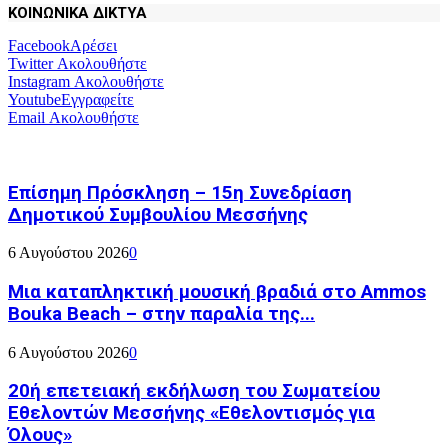
ΚΟΙΝΩΝΙΚΑ ΔΙΚΤΥΑ
Facebook
Αρέσει
Twitter
Ακολουθήστε
Instagram
Ακολουθήστε
Youtube
Εγγραφείτε
Email
Ακολουθήστε
Επίσημη Πρόσκληση – 15η Συνεδρίαση
Δημοτικού Συμβουλίου Μεσσήνης
6 Αυγούστου 2026
0
Μια καταπληκτική μουσική βραδιά στο Ammos
Bouka Beach – στην παραλία της...
6 Αυγούστου 2026
0
20ή επετειακή εκδήλωση του Σωματείου
Εθελοντών Μεσσήνης «Εθελοντισμός για
Όλους»