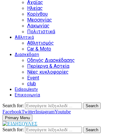
Αχαΐας
Ηλείας
Κορίνθου
Μεσσηνίας
Λακωνίας
Πολιτιστικά
Αθλητικά
Αθλητισμός
Car & Moto
Διασκέδαση
Οδηγός Διασκέδασης
Περίεργα & Αστεία
Νέες κυκλοφορίες
Event
club
Eidisoulestv
Επικοινωνία
Search for:
Search
Facebook
Twitter
Instagram
Youtube
Primary Menu
Search for:
Search