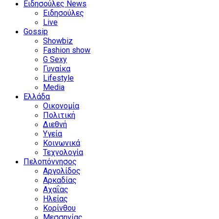
Ειδησούλες News
Ειδησούλες
Live
Gossip
Showbiz
Fashion show
G Sexy
Γυναίκα
Lifestyle
Media
Ελλάδα
Οικονομία
Πολιτική
Διεθνή
Υγεία
Κοινωνικά
Τεχνολογία
Πελοπόννησος
Αργολίδος
Αρκαδίας
Αχαΐας
Ηλείας
Κορίνθου
Μεσσηνίας