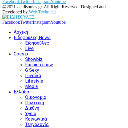
Facebook
Twitter
Instagram
Youtube
@2021 - eidisoules.gr. All Right Reserved. Designed and
Developed by
Web Technical
Facebook
Twitter
Instagram
Youtube
Αρχική
Ειδησούλες News
Ειδησούλες
Live
Gossip
Showbiz
Fashion show
G Sexy
Γυναίκα
Lifestyle
Media
Ελλάδα
Οικονομία
Πολιτική
Διεθνή
Υγεία
Κοινωνικά
Τεχνολογία