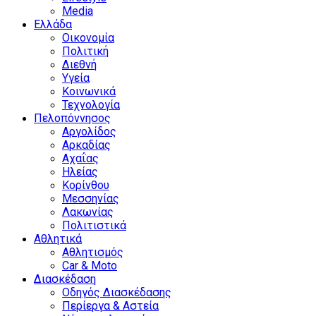
Media
Ελλάδα
Οικονομία
Πολιτική
Διεθνή
Υγεία
Κοινωνικά
Τεχνολογία
Πελοπόννησος
Αργολίδος
Αρκαδίας
Αχαΐας
Ηλείας
Κορίνθου
Μεσσηνίας
Λακωνίας
Πολιτιστικά
Αθλητικά
Αθλητισμός
Car & Moto
Διασκέδαση
Οδηγός Διασκέδασης
Περίεργα & Αστεία