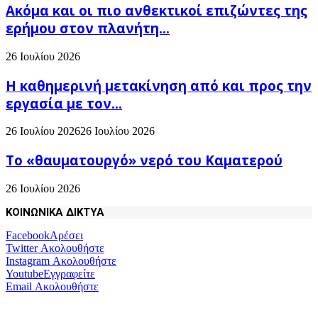
Ακόμα και οι πιο ανθεκτικοί επιζώντες της
ερήμου στον πλανήτη...
26 Ιουλίου 2026
H καθημερινή μετακίνηση από και προς την
εργασία με τον...
26 Ιουλίου 2026
26 Ιουλίου 2026
Το «θαυματουργό» νερό του Καματερού
26 Ιουλίου 2026
ΚΟΙΝΩΝΙΚΑ ΔΙΚΤΥΑ
Facebook
Αρέσει
Twitter
Ακολουθήστε
Instagram
Ακολουθήστε
Youtube
Εγγραφείτε
Email
Ακολουθήστε