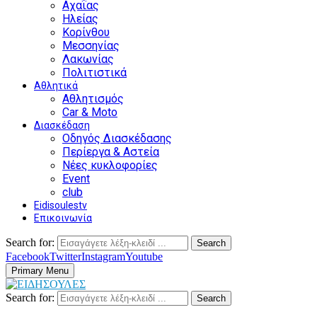
Αχαΐας
Ηλείας
Κορίνθου
Μεσσηνίας
Λακωνίας
Πολιτιστικά
Αθλητικά
Αθλητισμός
Car & Moto
Διασκέδαση
Οδηγός Διασκέδασης
Περίεργα & Αστεία
Νέες κυκλοφορίες
Event
club
Eidisoulestv
Επικοινωνία
Search for:
Search
Facebook
Twitter
Instagram
Youtube
Primary Menu
Search for:
Search