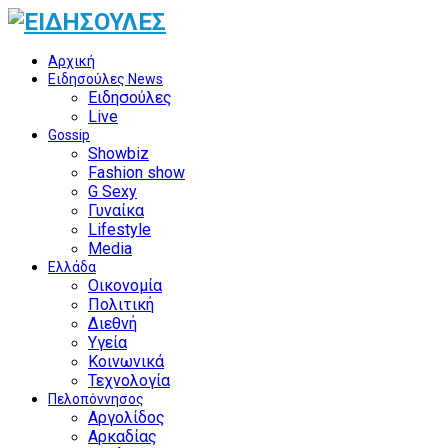
Αρχική
Ειδησούλες News
Ειδησούλες
Live
Gossip
Showbiz
Fashion show
G Sexy
Γυναίκα
Lifestyle
Media
Ελλάδα
Οικονομία
Πολιτική
Διεθνή
Υγεία
Κοινωνικά
Τεχνολογία
Πελοπόννησος
Αργολίδος
Αρκαδίας