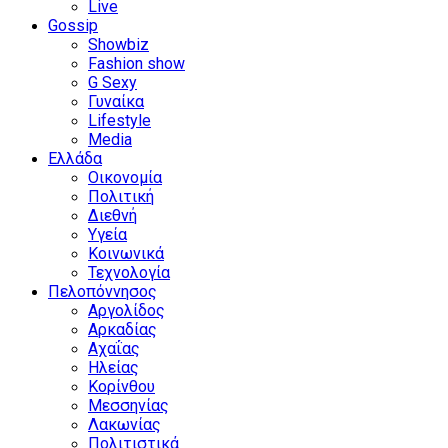
Live
Gossip
Showbiz
Fashion show
G Sexy
Γυναίκα
Lifestyle
Media
Ελλάδα
Οικονομία
Πολιτική
Διεθνή
Υγεία
Κοινωνικά
Τεχνολογία
Πελοπόννησος
Αργολίδος
Αρκαδίας
Αχαΐας
Ηλείας
Κορίνθου
Μεσσηνίας
Λακωνίας
Πολιτιστικά