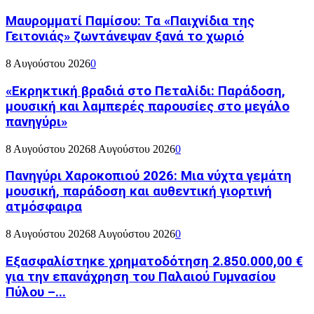
Μαυρομματί Παμίσου: Τα «Παιχνίδια της
Γειτονιάς» ζωντάνεψαν ξανά το χωριό
8 Αυγούστου 2026
0
«Εκρηκτική βραδιά στο Πεταλίδι: Παράδοση,
μουσική και λαμπερές παρουσίες στο μεγάλο
πανηγύρι»
8 Αυγούστου 2026
8 Αυγούστου 2026
0
Πανηγύρι Χαροκοπιού 2026: Μια νύχτα γεμάτη
μουσική, παράδοση και αυθεντική γιορτινή
ατμόσφαιρα
8 Αυγούστου 2026
8 Αυγούστου 2026
0
Εξασφαλίστηκε χρηματοδότηση 2.850.000,00 €
για την επανάχρηση του Παλαιού Γυμνασίου
Πύλου –...