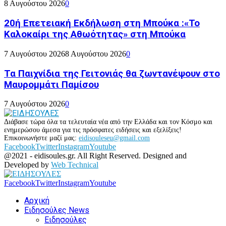
8 Αυγούστου 2026
0
20ή Επετειακή Εκδήλωση στη Μπούκα :«Το
Καλοκαίρι της Αθωότητας» στη Μπούκα
7 Αυγούστου 2026
8 Αυγούστου 2026
0
Τα Παιχνίδια της Γειτονιάς θα ζωντανέψουν στο
Μαυρομμάτι Παμίσου
7 Αυγούστου 2026
0
Διάβασε τώρα όλα τα τελευταία νέα από την Ελλάδα και τον Κόσμο και
ενημερώσου άμεσα για τις πρόσφατες ειδήσεις και εξελίξεις!
Επικοινωνήστε μαζί μας:
eidisouleseu@gmail.com
Facebook
Twitter
Instagram
Youtube
@2021 - eidisoules.gr. All Right Reserved. Designed and
Developed by
Web Technical
Facebook
Twitter
Instagram
Youtube
Αρχική
Ειδησούλες News
Ειδησούλες