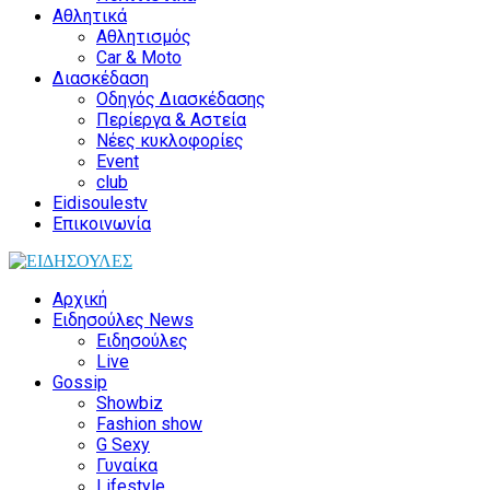
Αθλητικά
Αθλητισμός
Car & Moto
Διασκέδαση
Οδηγός Διασκέδασης
Περίεργα & Αστεία
Νέες κυκλοφορίες
Event
club
Eidisoulestv
Επικοινωνία
Αρχική
Ειδησούλες News
Ειδησούλες
Live
Gossip
Showbiz
Fashion show
G Sexy
Γυναίκα
Lifestyle