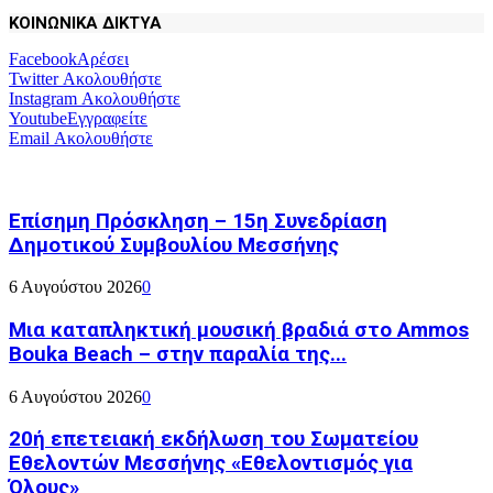
ΚΟΙΝΩΝΙΚΑ ΔΙΚΤΥΑ
Facebook
Αρέσει
Twitter
Ακολουθήστε
Instagram
Ακολουθήστε
Youtube
Εγγραφείτε
Email
Ακολουθήστε
Επίσημη Πρόσκληση – 15η Συνεδρίαση
Δημοτικού Συμβουλίου Μεσσήνης
6 Αυγούστου 2026
0
Μια καταπληκτική μουσική βραδιά στο Ammos
Bouka Beach – στην παραλία της...
6 Αυγούστου 2026
0
20ή επετειακή εκδήλωση του Σωματείου
Εθελοντών Μεσσήνης «Εθελοντισμός για
Όλους»