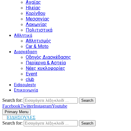
Αχαΐας
Ηλείας
Κορίνθου
Μεσσηνίας
Λακωνίας
Πολιτιστικά
Αθλητικά
Αθλητισμός
Car & Moto
Διασκέδαση
Οδηγός Διασκέδασης
Περίεργα & Αστεία
Νέες κυκλοφορίες
Event
club
Eidisoulestv
Επικοινωνία
Search for:
Search
Facebook
Twitter
Instagram
Youtube
Primary Menu
Search for:
Search