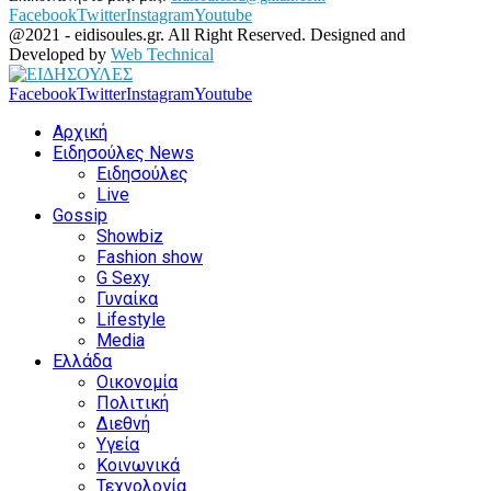
Facebook
Twitter
Instagram
Youtube
@2021 - eidisoules.gr. All Right Reserved. Designed and
Developed by
Web Technical
Facebook
Twitter
Instagram
Youtube
Αρχική
Ειδησούλες News
Ειδησούλες
Live
Gossip
Showbiz
Fashion show
G Sexy
Γυναίκα
Lifestyle
Media
Ελλάδα
Οικονομία
Πολιτική
Διεθνή
Υγεία
Κοινωνικά
Τεχνολογία