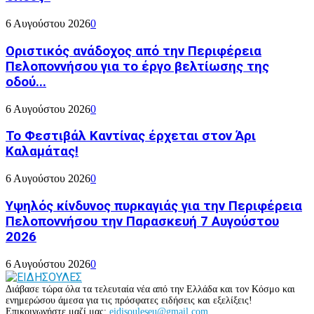
6 Αυγούστου 2026
0
Οριστικός ανάδοχος από την Περιφέρεια
Πελοποννήσου για το έργο βελτίωσης της
οδού...
6 Αυγούστου 2026
0
Το Φεστιβάλ Καντίνας έρχεται στον Άρι
Καλαμάτας!
6 Αυγούστου 2026
0
Υψηλός κίνδυνος πυρκαγιάς για την Περιφέρεια
Πελοποννήσου την Παρασκευή 7 Αυγούστου
2026
6 Αυγούστου 2026
0
Διάβασε τώρα όλα τα τελευταία νέα από την Ελλάδα και τον Κόσμο και
ενημερώσου άμεσα για τις πρόσφατες ειδήσεις και εξελίξεις!
Επικοινωνήστε μαζί μας:
eidisouleseu@gmail.com