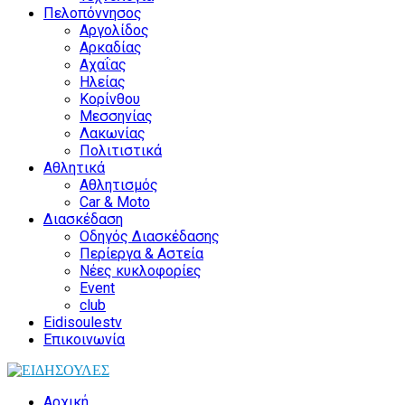
Πελοπόννησος
Αργολίδος
Αρκαδίας
Αχαΐας
Ηλείας
Κορίνθου
Μεσσηνίας
Λακωνίας
Πολιτιστικά
Αθλητικά
Αθλητισμός
Car & Moto
Διασκέδαση
Οδηγός Διασκέδασης
Περίεργα & Αστεία
Νέες κυκλοφορίες
Event
club
Eidisoulestv
Επικοινωνία
Αρχική