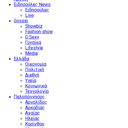
Ειδησούλες News
Ειδησούλες
Live
Gossip
Showbiz
Fashion show
G Sexy
Γυναίκα
Lifestyle
Media
Ελλάδα
Οικονομία
Πολιτική
Διεθνή
Υγεία
Κοινωνικά
Τεχνολογία
Πελοπόννησος
Αργολίδος
Αρκαδίας
Αχαΐας
Ηλείας
Κορίνθου