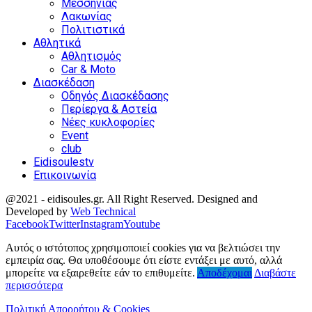
Μεσσηνίας
Λακωνίας
Πολιτιστικά
Αθλητικά
Αθλητισμός
Car & Moto
Διασκέδαση
Οδηγός Διασκέδασης
Περίεργα & Αστεία
Νέες κυκλοφορίες
Event
club
Eidisoulestv
Επικοινωνία
@2021 - eidisoules.gr. All Right Reserved. Designed and
Developed by
Web Technical
Facebook
Twitter
Instagram
Youtube
Αυτός ο ιστότοπος χρησιμοποιεί cookies για να βελτιώσει την
εμπειρία σας. Θα υποθέσουμε ότι είστε εντάξει με αυτό, αλλά
μπορείτε να εξαιρεθείτε εάν το επιθυμείτε.
Αποδέχομαι
Διαβάστε
περισσότερα
Πολιτική Απορρήτου & Cookies