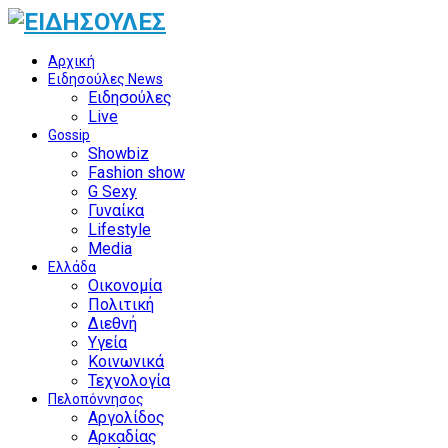
Αρχική
Ειδησούλες News
Ειδησούλες
Live
Gossip
Showbiz
Fashion show
G Sexy
Γυναίκα
Lifestyle
Media
Ελλάδα
Οικονομία
Πολιτική
Διεθνή
Υγεία
Κοινωνικά
Τεχνολογία
Πελοπόννησος
Αργολίδος
Αρκαδίας