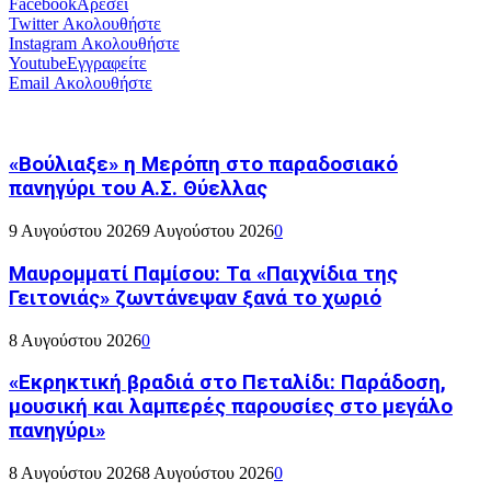
Facebook
Αρέσει
Twitter
Ακολουθήστε
Instagram
Ακολουθήστε
Youtube
Εγγραφείτε
Email
Ακολουθήστε
«Βούλιαξε» η Μερόπη στο παραδοσιακό
πανηγύρι του Α.Σ. Θύελλας
9 Αυγούστου 2026
9 Αυγούστου 2026
0
Μαυρομματί Παμίσου: Τα «Παιχνίδια της
Γειτονιάς» ζωντάνεψαν ξανά το χωριό
8 Αυγούστου 2026
0
«Εκρηκτική βραδιά στο Πεταλίδι: Παράδοση,
μουσική και λαμπερές παρουσίες στο μεγάλο
πανηγύρι»
8 Αυγούστου 2026
8 Αυγούστου 2026
0