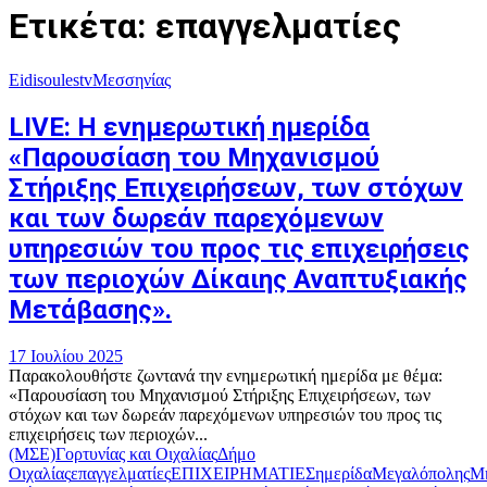
Ετικέτα: επαγγελματίες
Eidisoulestv
Μεσσηνίας
LIVE: Η ενημερωτική ημερίδα
«Παρουσίαση του Μηχανισμού
Στήριξης Επιχειρήσεων, των στόχων
και των δωρεάν παρεχόμενων
υπηρεσιών του προς τις επιχειρήσεις
των περιοχών Δίκαιης Αναπτυξιακής
Μετάβασης».
17 Ιουλίου 2025
Παρακολουθήστε ζωντανά την ενημερωτική ημερίδα με θέμα:
«Παρουσίαση του Μηχανισμού Στήριξης Επιχειρήσεων, των
στόχων και των δωρεάν παρεχόμενων υπηρεσιών του προς τις
επιχειρήσεις των περιοχών...
(ΜΣΕ)
Γορτυνίας και Οιχαλίας
Δήμο
Οιχαλίας
επαγγελματίες
ΕΠΙΧΕΙΡΗΜΑΤΙΕΣ
ημερίδα
Μεγαλόπολης
Μη