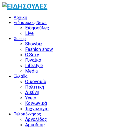
Αρχική
Ειδησούλες News
Ειδησούλες
Live
Gossip
Showbiz
Fashion show
G Sexy
Γυναίκα
Lifestyle
Media
Ελλάδα
Οικονομία
Πολιτική
Διεθνή
Υγεία
Κοινωνικά
Τεχνολογία
Πελοπόννησος
Αργολίδος
Αρκαδίας