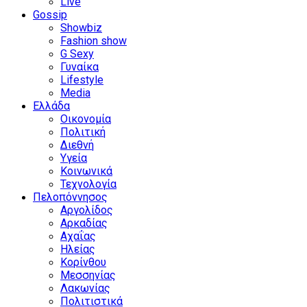
Live
Gossip
Showbiz
Fashion show
G Sexy
Γυναίκα
Lifestyle
Media
Ελλάδα
Οικονομία
Πολιτική
Διεθνή
Υγεία
Κοινωνικά
Τεχνολογία
Πελοπόννησος
Αργολίδος
Αρκαδίας
Αχαΐας
Ηλείας
Κορίνθου
Μεσσηνίας
Λακωνίας
Πολιτιστικά