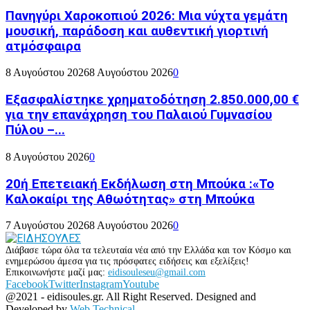
Πανηγύρι Χαροκοπιού 2026: Μια νύχτα γεμάτη
μουσική, παράδοση και αυθεντική γιορτινή
ατμόσφαιρα
8 Αυγούστου 2026
8 Αυγούστου 2026
0
Εξασφαλίστηκε χρηματοδότηση 2.850.000,00 €
για την επανάχρηση του Παλαιού Γυμνασίου
Πύλου –...
8 Αυγούστου 2026
0
20ή Επετειακή Εκδήλωση στη Μπούκα :«Το
Καλοκαίρι της Αθωότητας» στη Μπούκα
7 Αυγούστου 2026
8 Αυγούστου 2026
0
Διάβασε τώρα όλα τα τελευταία νέα από την Ελλάδα και τον Κόσμο και
ενημερώσου άμεσα για τις πρόσφατες ειδήσεις και εξελίξεις!
Επικοινωνήστε μαζί μας:
eidisouleseu@gmail.com
Facebook
Twitter
Instagram
Youtube
@2021 - eidisoules.gr. All Right Reserved. Designed and
Developed by
Web Technical