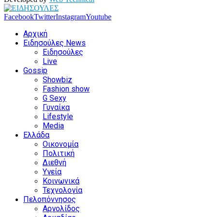
Facebook
Twitter
Instagram
Youtube
Αρχική
Ειδησούλες News
Ειδησούλες
Live
Gossip
Showbiz
Fashion show
G Sexy
Γυναίκα
Lifestyle
Media
Ελλάδα
Οικονομία
Πολιτική
Διεθνή
Υγεία
Κοινωνικά
Τεχνολογία
Πελοπόννησος
Αργολίδος