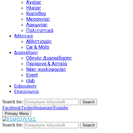
Αχαΐας
Ηλείας
Κορίνθου
Μεσσηνίας
Λακωνίας
Πολιτιστικά
Αθλητικά
Αθλητισμός
Car & Moto
Διασκέδαση
Οδηγός Διασκέδασης
Περίεργα & Αστεία
Νέες κυκλοφορίες
Event
club
Eidisoulestv
Επικοινωνία
Search for:
Search
Facebook
Twitter
Instagram
Youtube
Primary Menu
Search for:
Search