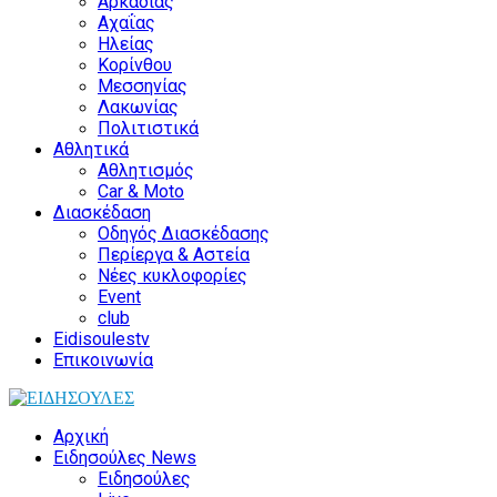
Αρκαδίας
Αχαΐας
Ηλείας
Κορίνθου
Μεσσηνίας
Λακωνίας
Πολιτιστικά
Αθλητικά
Αθλητισμός
Car & Moto
Διασκέδαση
Οδηγός Διασκέδασης
Περίεργα & Αστεία
Νέες κυκλοφορίες
Event
club
Eidisoulestv
Επικοινωνία
Αρχική
Ειδησούλες News
Ειδησούλες