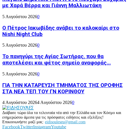
με Χαρά Βέρρα και Γιάννη Μαλλιωτάκη
5 Αυγούστου 2026
0
Ο Πέτρος Ιακωβίδης ανάβει το καλοκαίρι στο
Nishi Night Club
5 Αυγούστου 2026
0
Το πανηγύρι της Αγίας Σωτήρας, που θα
αποτελέσει και φέτος σημείο αναφοράς...
5 Αυγούστου 2026
0
ΓΙΑ ΤΗΝ ΚΑΤΑΡΕΥΣΗ ΤΜΗΜΑΤΟΣ ΤΗΣ ΟΡΟΦΗΣ
ΣΤΑ ΝΕΑ ΤΕΠ ΤΟΥ ΓΝ ΚΟΡΙΝΘΟΥ
4 Αυγούστου 2026
4 Αυγούστου 2026
0
Διάβασε τώρα όλα τα τελευταία νέα από την Ελλάδα και τον Κόσμο και
ενημερώσου άμεσα για τις πρόσφατες ειδήσεις και εξελίξεις!
Επικοινωνήστε μαζί μας:
eidisouleseu@gmail.com
Facebook
Twitter
Instagram
Youtube