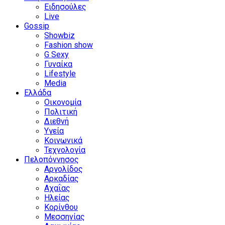
Ειδησούλες
Live
Gossip
Showbiz
Fashion show
G Sexy
Γυναίκα
Lifestyle
Media
Ελλάδα
Οικονομία
Πολιτική
Διεθνή
Υγεία
Κοινωνικά
Τεχνολογία
Πελοπόννησος
Αργολίδος
Αρκαδίας
Αχαΐας
Ηλείας
Κορίνθου
Μεσσηνίας