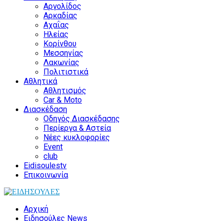
Αργολίδος
Αρκαδίας
Αχαΐας
Ηλείας
Κορίνθου
Μεσσηνίας
Λακωνίας
Πολιτιστικά
Αθλητικά
Αθλητισμός
Car & Moto
Διασκέδαση
Οδηγός Διασκέδασης
Περίεργα & Αστεία
Νέες κυκλοφορίες
Event
club
Eidisoulestv
Επικοινωνία
Αρχική
Ειδησούλες News