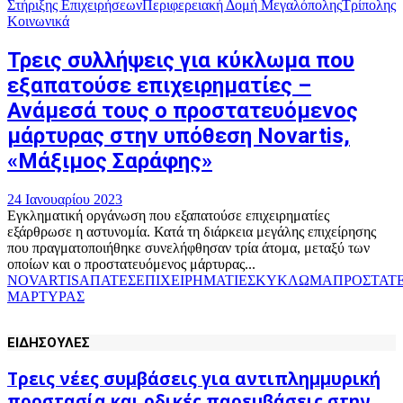
Στήριξης Επιχειρήσεων
Περιφερειακή Δομή Μεγαλόπολης
Τρίπολης
Κοινωνικά
Τρεις συλλήψεις για κύκλωμα που
εξαπατούσε επιχειρηματίες –
Ανάμεσά τους ο προστατευόμενος
μάρτυρας στην υπόθεση Novartis,
«Μάξιμος Σαράφης»
24 Ιανουαρίου 2023
Εγκληματική οργάνωση που εξαπατούσε επιχειρηματίες
εξάρθρωσε η αστυνομία. Κατά τη διάρκεια μεγάλης επιχείρησης
που πραγματοποιήθηκε συνελήφθησαν τρία άτομα, μεταξύ των
οποίων και ο προστατευόμενος μάρτυρας...
NOVARTIS
ΑΠΑΤΕΣ
ΕΠΙΧΕΙΡΗΜΑΤΙΕΣ
ΚΥΚΛΩΜΑ
ΠΡΟΣΤΑΤ
ΜΑΡΤΥΡΑΣ
ΕΙΔΗΣΟΥΛΕΣ
Τρεις νέες συμβάσεις για αντιπλημμυρική
προστασία και οδικές παρεμβάσεις στην