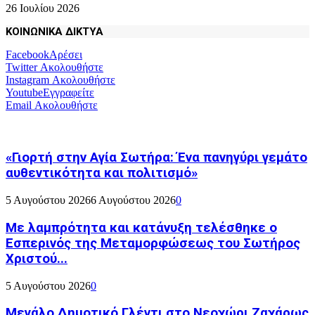
26 Ιουλίου 2026
ΚΟΙΝΩΝΙΚΑ ΔΙΚΤΥΑ
Facebook
Αρέσει
Twitter
Ακολουθήστε
Instagram
Ακολουθήστε
Youtube
Εγγραφείτε
Email
Ακολουθήστε
«Γιορτή στην Αγία Σωτήρα: Ένα πανηγύρι γεμάτο
αυθεντικότητα και πολιτισμό»
5 Αυγούστου 2026
6 Αυγούστου 2026
0
Με λαμπρότητα και κατάνυξη τελέσθηκε ο
Εσπερινός της Μεταμορφώσεως του Σωτήρος
Χριστού...
5 Αυγούστου 2026
0
Μεγάλο Δημοτικό Γλέντι στο Νεοχώρι Ζαχάρως