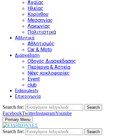
Αχαΐας
Ηλείας
Κορίνθου
Μεσσηνίας
Λακωνίας
Πολιτιστικά
Αθλητικά
Αθλητισμός
Car & Moto
Διασκέδαση
Οδηγός Διασκέδασης
Περίεργα & Αστεία
Νέες κυκλοφορίες
Event
club
Eidisoulestv
Επικοινωνία
Search for:
Search
Facebook
Twitter
Instagram
Youtube
Primary Menu
Search for:
Search