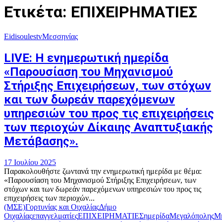
Ετικέτα: ΕΠΙΧΕΙΡΗΜΑΤΙΕΣ
Eidisoulestv
Μεσσηνίας
LIVE: Η ενημερωτική ημερίδα
«Παρουσίαση του Μηχανισμού
Στήριξης Επιχειρήσεων, των στόχων
και των δωρεάν παρεχόμενων
υπηρεσιών του προς τις επιχειρήσεις
των περιοχών Δίκαιης Αναπτυξιακής
Μετάβασης».
17 Ιουλίου 2025
Παρακολουθήστε ζωντανά την ενημερωτική ημερίδα με θέμα:
«Παρουσίαση του Μηχανισμού Στήριξης Επιχειρήσεων, των
στόχων και των δωρεάν παρεχόμενων υπηρεσιών του προς τις
επιχειρήσεις των περιοχών...
(ΜΣΕ)
Γορτυνίας και Οιχαλίας
Δήμο
Οιχαλίας
επαγγελματίες
ΕΠΙΧΕΙΡΗΜΑΤΙΕΣ
ημερίδα
Μεγαλόπολης
Μη