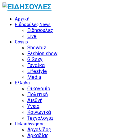
Αρχική
Ειδησούλες News
Ειδησούλες
Live
Gossip
Showbiz
Fashion show
G Sexy
Γυναίκα
Lifestyle
Media
Ελλάδα
Οικονομία
Πολιτική
Διεθνή
Υγεία
Κοινωνικά
Τεχνολογία
Πελοπόννησος
Αργολίδος
Αρκαδίας